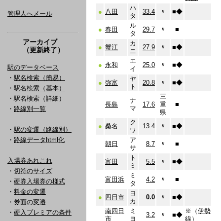
ハ
●
八田
33.4
〃
■
◆
管理人へメール
タ
ル
●
春田
29.7
〃
■
タ
アーカイブ
カ
●
蟹江
27.9
〃
■
◆
（更新終了）
ニ
エ
●
永和
25.0
〃
■
◆
駅のデータベース
イ
・
駅名検索（簡易）
ヤ
●
弥富
20.8
〃
■
◆
ト
・
駅名検索（基本）
三
・駅名検索（詳細）
ナ
長島
17.6
重
■
マ
・
路線別一覧
県
ク
●
桑名
13.4
〃
■
◆
・
駅の変遷（路線別）
ワ
・
路線データhtml化
ア
朝日
8.7
〃
■
サ
ト
入場券あれこれ
富田
5.5
〃
■
◆
ミ
・
切符のサイズ
ミ
富田浜
4.2
〃
■
・
硬券入場券の様式
タ
・
料金の変遷
ヨ
●
四日市
0.0
〃
■
◆
カ
・
券面の変遷
南四日
ミ
※（
伊勢
・
硬入プレミアの条件
3.2
〃
■
◆
市
ヨ
線
）