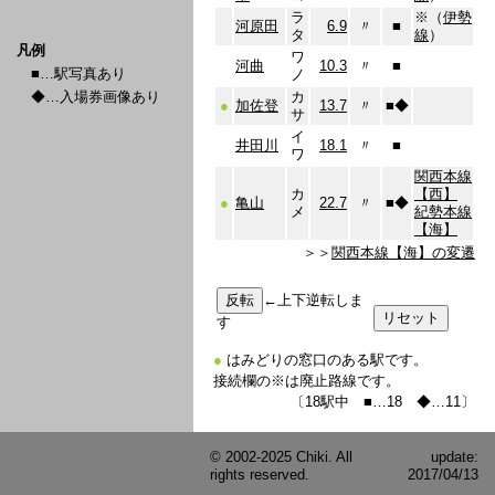
ラ
※（
伊勢
河原田
6.9
〃
■
タ
線
）
凡例
ワ
河曲
10.3
〃
■
■…駅写真あり
ノ
◆…入場券画像あり
カ
●
加佐登
13.7
〃
■
◆
サ
イ
井田川
18.1
〃
■
ワ
関西本線
カ
【西】
●
亀山
22.7
〃
■
◆
メ
紀勢本線
【海】
＞＞
関西本線【海】の変遷
←上下逆転しま
す
●
はみどりの窓口のある駅です。
接続欄の※は廃止路線です。
〔18駅中 ■…18 ◆…11〕
© 2002-2025 Chiki. All
update:
rights reserved.
2017/04/13