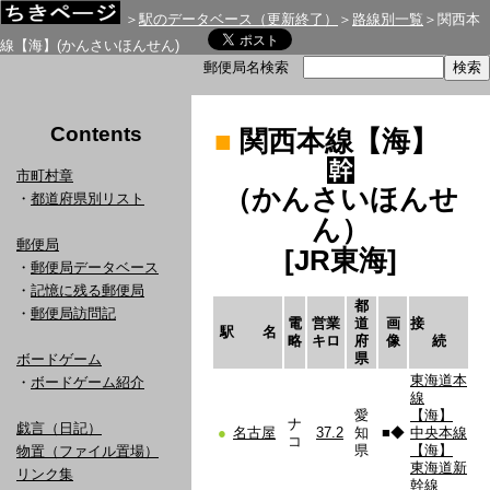
＞
駅のデータベース（更新終了）
＞
路線別一覧
＞関西本
線【海】(かんさいほんせん)
郵便局名検索
Contents
■
関西本線【海】
市町村章
（かんさいほんせ
・
都道府県別リスト
ん）
郵便局
[JR東海]
・
郵便局データベース
・
記憶に残る郵便局
都
・
郵便局訪問記
電
営業
道
画
接
駅 名
略
キロ
府
像
続
県
ボードゲーム
東海道本
・
ボードゲーム紹介
線
愛
【海】
ナ
戯言（日記）
●
名古屋
37.2
知
■
◆
中央本線
コ
県
【海】
物置（ファイル置場）
東海道新
リンク集
幹線