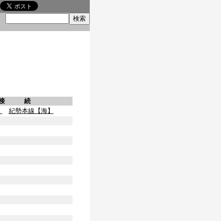
索
接 続
】
紀勢本線【海】