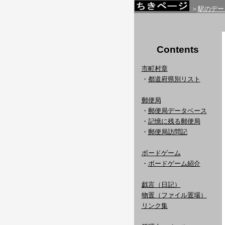
＞
駅のデー
Contents
市町村章
・
都道府県別リスト
郵便局
・
郵便局データベース
・
記憶に残る郵便局
・
郵便局訪問記
ボードゲーム
・
ボードゲーム紹介
戯言（日記）
物置（ファイル置場）
リンク集