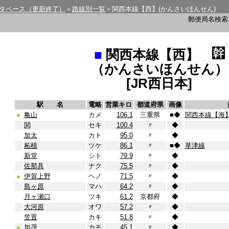
タベース（更新終了）
＞
路線別一覧
＞関西本線【西】(かんさいほんせん)
郵便局名検
■
関西本線【西】
（かんさいほんせん）
[JR西日本]
駅 名
電略
営業キロ
都道府県
画像
●
亀山
カメ
106.1
三重県
■
◆
関西本線【海
関
セキ
100.4
〃
◆
加太
カト
95.0
〃
◆
柘植
ツケ
86.1
〃
■
◆
草津線
新堂
シト
79.9
〃
◆
佐那具
ナク
75.5
〃
◆
●
伊賀上野
ヘノ
71.5
〃
◆
島ヶ原
マハ
64.2
〃
◆
月ヶ瀬口
ツキ
61.2
京都府
◆
大河原
オワ
57.2
〃
◆
笠置
カキ
51.8
〃
◆
●
加茂
カモ
45.1
〃
◆