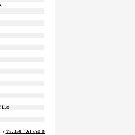
線
環状線
＞＞
関西本線【西】の変遷