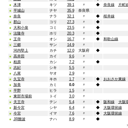
●
木津
キツ
39.1
〃
◆
奈良線
片町
●
平城山
ナヤ
35.9
奈良県
●
奈良
ナラ
32.1
〃
◆
桜井線
●
郡山
コリ
27.3
〃
◆
●
大和小泉
コミ
23.5
〃
◆
●
法隆寺
ホリ
20.3
〃
◆
●
王寺
オシ
16.7
〃
◆
和歌山線
●
三郷
サン
14.9
〃
河内堅上
カチ
12.0
大阪府
◆
●
高井田
カイ
9.6
〃
●
柏原
カシ
7.2
〃
◆
●
志紀
シキ
5.5
〃
●
八尾
ヤオ
2.9
〃
●
久宝寺
キホ
1.7
〃
◆
おおさか東線
●
加美
カミ
0.0
〃
◆
●
平野
ヒラ
1.5
〃
●
東部市場前
トイ
3.0
〃
●
天王寺
テン
5.4
〃
◆
阪和線
大阪
●
新今宮
シヤ
6.4
〃
◆
大阪環状線
●
今宮
イマ
7.6
〃
◆
大阪環状線
●
JR難波
ナハ
8.9
〃
◆