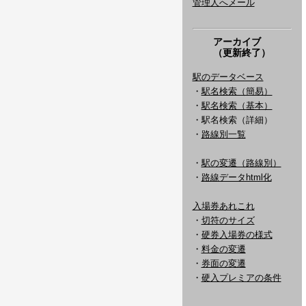
管理人へメール
アーカイブ
（更新終了）
駅のデータベース
・
駅名検索（簡易）
・
駅名検索（基本）
・駅名検索（詳細）
・
路線別一覧
・
駅の変遷（路線別）
・
路線データhtml化
入場券あれこれ
・
切符のサイズ
・
硬券入場券の様式
・
料金の変遷
・
券面の変遷
・
硬入プレミアの条件