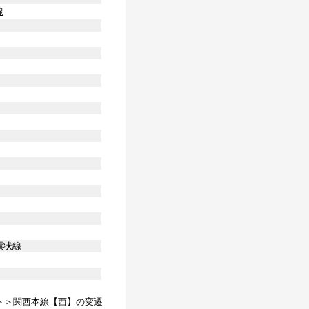
線
環状線
＞＞
関西本線【西】の変遷