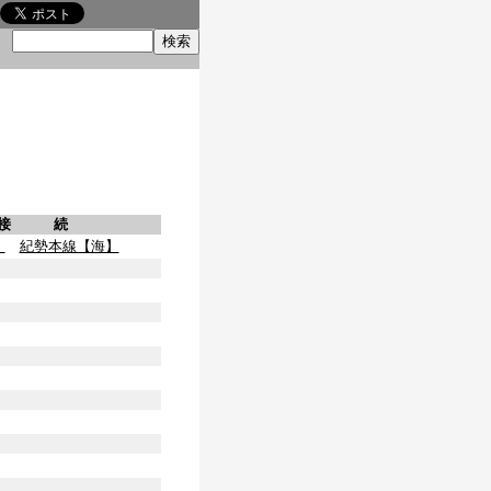
索
接 続
】
紀勢本線【海】