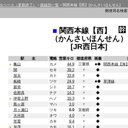
タベース（更新終了）
＞
路線別一覧
＞関西本線【西】(かんさいほんせん)
郵便局名検
■
関西本線【西】
（かんさいほんせん）
[JR西日本]
駅 名
電略
営業キロ
都道府県
画像
●
亀山
カメ
44.9
三重県
■
◆
関西本線【海
関
セキ
39.2
〃
◆
加太
カト
33.8
〃
◆
柘植
ツケ
24.9
〃
■
◆
草津線
新堂
シト
18.7
〃
◆
佐那具
ナク
14.3
〃
◆
●
伊賀上野
ヘノ
10.3
〃
◆
島ヶ原
マハ
3.0
〃
◆
月ヶ瀬口
ツキ
0.0
京都府
◆
大河原
オワ
4.0
〃
◆
笠置
カキ
9.4
〃
◆
●
加茂
カモ
16.1
〃
◆