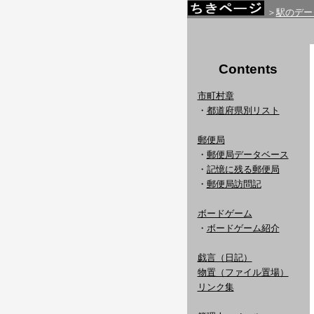
＞
駅のデー
Contents
市町村章
・
都道府県別リスト
郵便局
・
郵便局データベース
・
記憶に残る郵便局
・
郵便局訪問記
ボードゲーム
・
ボードゲーム紹介
戯言（日記）
物置（ファイル置場）
リンク集