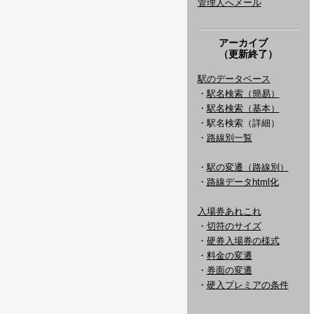
管理人へメール
アーカイブ
（更新終了）
駅のデータベース
・
駅名検索（簡易）
・
駅名検索（基本）
・駅名検索（詳細）
・
路線別一覧
・
駅の変遷（路線別）
・
路線データhtml化
入場券あれこれ
・
切符のサイズ
・
硬券入場券の様式
・
料金の変遷
・
券面の変遷
・
硬入プレミアの条件