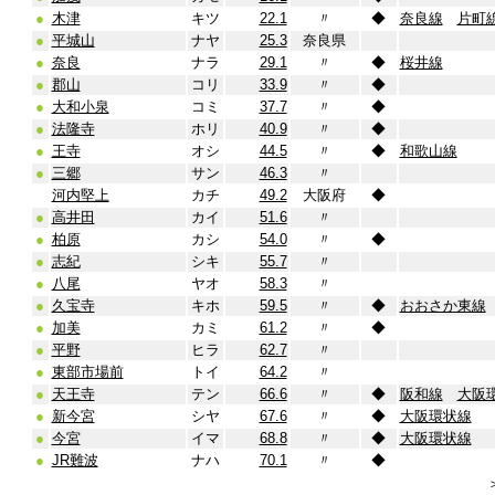
●
木津
キツ
22.1
〃
◆
奈良線
片町
●
平城山
ナヤ
25.3
奈良県
●
奈良
ナラ
29.1
〃
◆
桜井線
●
郡山
コリ
33.9
〃
◆
●
大和小泉
コミ
37.7
〃
◆
●
法隆寺
ホリ
40.9
〃
◆
●
王寺
オシ
44.5
〃
◆
和歌山線
●
三郷
サン
46.3
〃
河内堅上
カチ
49.2
大阪府
◆
●
高井田
カイ
51.6
〃
●
柏原
カシ
54.0
〃
◆
●
志紀
シキ
55.7
〃
●
八尾
ヤオ
58.3
〃
●
久宝寺
キホ
59.5
〃
◆
おおさか東線
●
加美
カミ
61.2
〃
◆
●
平野
ヒラ
62.7
〃
●
東部市場前
トイ
64.2
〃
●
天王寺
テン
66.6
〃
◆
阪和線
大阪
●
新今宮
シヤ
67.6
〃
◆
大阪環状線
●
今宮
イマ
68.8
〃
◆
大阪環状線
●
JR難波
ナハ
70.1
〃
◆