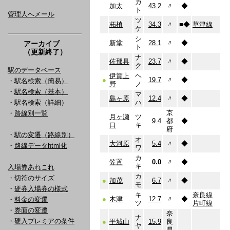
カ
加太
43.2
〃
◆
ト
管理人へメール
ツ
柘植
34.3
〃
■
◆
草津線
ケ
シ
新堂
28.1
〃
◆
アーカイブ
ト
（更新終了）
ナ
佐那具
23.7
〃
◆
ク
駅のデータベース
伊賀上
ヘ
●
19.7
〃
◆
・
駅名検索（簡易）
野
ノ
・
駅名検索（基本）
マ
島ヶ原
12.4
〃
◆
・駅名検索（詳細）
ハ
京
・
路線別一覧
月ヶ瀬
ツ
9.4
都
◆
口
キ
府
・
駅の変遷（路線別）
オ
大河原
5.4
〃
◆
・
路線データhtml化
ワ
カ
笠置
0.0
〃
◆
キ
入場券あれこれ
カ
・
切符のサイズ
●
加茂
6.7
〃
◆
モ
・
硬券入場券の様式
キ
奈良線
●
木津
12.7
〃
◆
・
料金の変遷
ツ
片町線
・
券面の変遷
奈
ナ
・
硬入プレミアの条件
●
平城山
15.9
良
ヤ
県