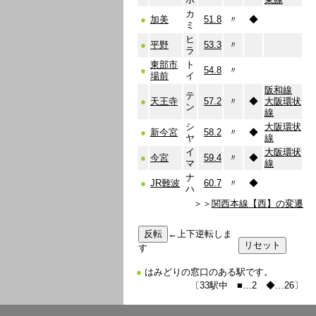
カ
●
加美
51.8
〃
◆
ミ
ヒ
●
平野
53.3
〃
ラ
東部市
ト
●
54.8
〃
場前
イ
阪和線
テ
●
天王寺
57.2
〃
◆
大阪環状
ン
線
シ
大阪環状
●
新今宮
58.2
〃
◆
ヤ
線
イ
大阪環状
●
今宮
59.4
〃
◆
マ
線
ナ
●
JR難波
60.7
〃
◆
ハ
＞＞
関西本線【西】の変遷
←上下逆転しま
す
●
はみどりの窓口のある駅です。
〔33駅中 ■…2 ◆…26〕