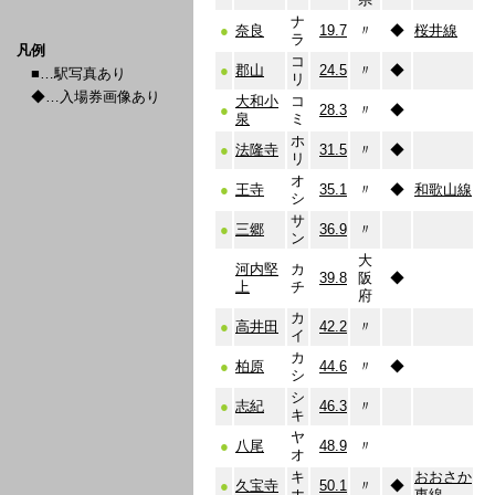
ナ
●
奈良
19.7
〃
◆
桜井線
ラ
凡例
コ
●
郡山
24.5
〃
◆
■…駅写真あり
リ
◆…入場券画像あり
大和小
コ
●
28.3
〃
◆
泉
ミ
ホ
●
法隆寺
31.5
〃
◆
リ
オ
●
王寺
35.1
〃
◆
和歌山線
シ
サ
●
三郷
36.9
〃
ン
大
河内堅
カ
39.8
阪
◆
上
チ
府
カ
●
高井田
42.2
〃
イ
カ
●
柏原
44.6
〃
◆
シ
シ
●
志紀
46.3
〃
キ
ヤ
●
八尾
48.9
〃
オ
キ
おおさか
●
久宝寺
50.1
〃
◆
ホ
東線