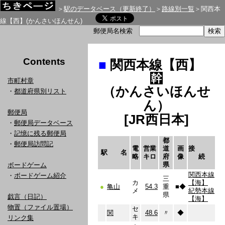
＞
駅のデータベース（更新終了）
＞
路線別一覧
＞関西本
線【西】(かんさいほんせん)
郵便局名検索
Contents
■
関西本線【西】
市町村章
（かんさいほんせ
・
都道府県別リスト
ん）
郵便局
[JR西日本]
・
郵便局データベース
・
記憶に残る郵便局
都
・
郵便局訪問記
電
営業
道
画
接
駅 名
略
キロ
府
像
続
県
ボードゲーム
関西本線
・
ボードゲーム紹介
三
カ
【海】
●
亀山
54.3
重
■
◆
メ
紀勢本線
県
戯言（日記）
【海】
物置（ファイル置場）
セ
関
48.6
〃
◆
キ
リンク集