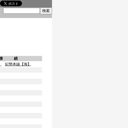
索
接 続
】
紀勢本線【海】