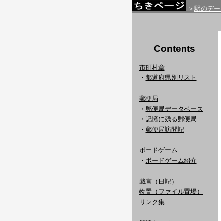
＞
駅のデー
Contents
市町村章
・
都道府県別リスト
郵便局
・
郵便局データベース
・
記憶に残る郵便局
・
郵便局訪問記
ボードゲーム
・
ボードゲーム紹介
戯言（日記）
物置（ファイル置場）
リンク集