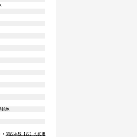
線
環状線
＞＞
関西本線【西】の変遷