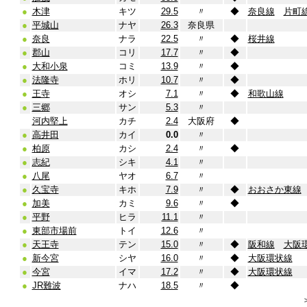
●
木津
キツ
29.5
〃
◆
奈良線
片町
●
平城山
ナヤ
26.3
奈良県
●
奈良
ナラ
22.5
〃
◆
桜井線
●
郡山
コリ
17.7
〃
◆
●
大和小泉
コミ
13.9
〃
◆
●
法隆寺
ホリ
10.7
〃
◆
●
王寺
オシ
7.1
〃
◆
和歌山線
●
三郷
サン
5.3
〃
河内堅上
カチ
2.4
大阪府
◆
●
高井田
カイ
0.0
〃
●
柏原
カシ
2.4
〃
◆
●
志紀
シキ
4.1
〃
●
八尾
ヤオ
6.7
〃
●
久宝寺
キホ
7.9
〃
◆
おおさか東線
●
加美
カミ
9.6
〃
◆
●
平野
ヒラ
11.1
〃
●
東部市場前
トイ
12.6
〃
●
天王寺
テン
15.0
〃
◆
阪和線
大阪
●
新今宮
シヤ
16.0
〃
◆
大阪環状線
●
今宮
イマ
17.2
〃
◆
大阪環状線
●
JR難波
ナハ
18.5
〃
◆