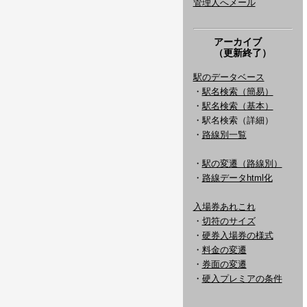
管理人へメール
アーカイブ
（更新終了）
駅のデータベース
・
駅名検索（簡易）
・
駅名検索（基本）
・駅名検索（詳細）
・
路線別一覧
・
駅の変遷（路線別）
・
路線データhtml化
入場券あれこれ
・
切符のサイズ
・
硬券入場券の様式
・
料金の変遷
・
券面の変遷
・
硬入プレミアの条件