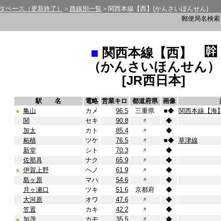
タベース（更新終了）
＞
路線別一覧
＞関西本線【西】(かんさいほんせん)
郵便局名検
■
関西本線【西】
（かんさいほんせん）
[JR西日本]
駅 名
電略
営業キロ
都道府県
画像
●
亀山
カメ
96.5
三重県
■
◆
関西本線【海
関
セキ
90.8
〃
◆
加太
カト
85.4
〃
◆
柘植
ツケ
76.5
〃
■
◆
草津線
新堂
シト
70.3
〃
◆
佐那具
ナク
65.9
〃
◆
●
伊賀上野
ヘノ
61.9
〃
◆
島ヶ原
マハ
54.6
〃
◆
月ヶ瀬口
ツキ
51.6
京都府
◆
大河原
オワ
47.6
〃
◆
笠置
カキ
42.2
〃
◆
●
加茂
カモ
35.5
〃
◆