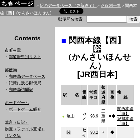
＞
駅のデータベース（更新終了）
＞
路線別一覧
＞関西本
線【西】(かんさいほんせん)
郵便局名検索
Contents
■
関西本線【西】
市町村章
（かんさいほんせ
・
都道府県別リスト
ん）
郵便局
[JR西日本]
・
郵便局データベース
・
記憶に残る郵便局
都
・
郵便局訪問記
電
営業
道
画
接
駅 名
略
キロ
府
像
続
県
ボードゲーム
関西本線
・
ボードゲーム紹介
三
カ
【海】
●
亀山
98.9
重
■
◆
メ
紀勢本線
県
戯言（日記）
【海】
物置（ファイル置場）
セ
関
93.2
〃
◆
キ
リンク集