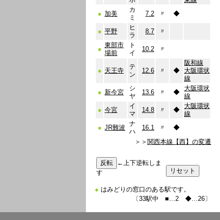
カ
●
加美
7.2
〃
◆
ミ
ヒ
●
平野
8.7
〃
ラ
東部市
ト
●
10.2
〃
場前
イ
阪和線
テ
●
天王寺
12.6
〃
◆
大阪環状
ン
線
シ
大阪環状
●
新今宮
13.6
〃
◆
ヤ
線
イ
大阪環状
●
今宮
14.8
〃
◆
マ
線
ナ
●
JR難波
16.1
〃
◆
ハ
＞＞
関西本線【西】の変遷
←上下逆転しま
す
●
はみどりの窓口のある駅です。
〔33駅中 ■…2 ◆…26〕