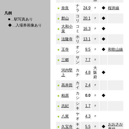
ナ
●
奈良
24.9
〃
◆
桜井線
ラ
凡例
コ
●
郡山
20.1
〃
◆
■…駅写真あり
リ
◆…入場券画像あり
大和小
コ
●
16.3
〃
◆
泉
ミ
ホ
●
法隆寺
13.1
〃
◆
リ
オ
●
王寺
9.5
〃
◆
和歌山線
シ
サ
●
三郷
7.7
〃
ン
大
河内堅
カ
4.8
阪
◆
上
チ
府
カ
●
高井田
2.4
〃
イ
カ
●
柏原
0.0
〃
◆
シ
シ
●
志紀
1.7
〃
キ
ヤ
●
八尾
4.3
〃
オ
キ
おおさか
●
久宝寺
5.5
〃
◆
ホ
東線