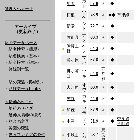
カ
加太
87.8
〃
◆
ト
管理人へメール
ツ
柘植
78.9
〃
■
◆
草津線
ケ
シ
新堂
72.7
〃
◆
アーカイブ
ト
（更新終了）
ナ
佐那具
68.3
〃
◆
ク
駅のデータベース
伊賀上
ヘ
●
64.3
〃
◆
・
駅名検索（簡易）
野
ノ
・
駅名検索（基本）
マ
島ヶ原
57.0
〃
◆
・駅名検索（詳細）
ハ
京
・
路線別一覧
月ヶ瀬
ツ
54.0
都
◆
口
キ
府
・
駅の変遷（路線別）
オ
大河原
50.0
〃
◆
・
路線データhtml化
ワ
カ
笠置
44.6
〃
◆
キ
入場券あれこれ
カ
・
切符のサイズ
●
加茂
37.9
〃
◆
モ
・
硬券入場券の様式
キ
奈良線
●
木津
31.9
〃
◆
・
料金の変遷
ツ
片町線
・
券面の変遷
奈
ナ
・
硬入プレミアの条件
●
平城山
28.7
良
ヤ
県