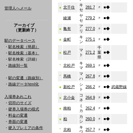
キ
●
北千住
281.7
〃
■
◆
管理人へメール
セ
ヤ
綾瀬
279.2
〃
■
◆
セ
アーカイブ
ア
●
亀有
277.0
〃
■
◆
（更新終了）
リ
キ
●
金町
275.1
〃
■
◆
駅のデータベース
ン
・
駅名検索（簡易）
千
マ
●
松戸
271.2
葉
■
◆
・
駅名検索（基本）
ト
県
・駅名検索（詳細）
キ
・
路線別一覧
*
北松戸
269.1
〃
■
◆
マ
マ
*
馬橋
267.8
〃
■
◆
・
駅の変遷（路線別）
ハ
・
路線データhtml化
シ
●
新松戸
266.2
〃
■
◆
武蔵野線
ト
コ
入場券あれこれ
●
北小金
264.9
〃
■
◆
ネ
・
切符のサイズ
ミ
●
南柏
262.4
〃
■
◆
・
硬券入場券の様式
カ
・
料金の変遷
カ
●
柏
260.0
〃
■
◆
シ
・
券面の変遷
キ
・
硬入プレミアの条件
*
北柏
257.7
〃
■
◆
ワ