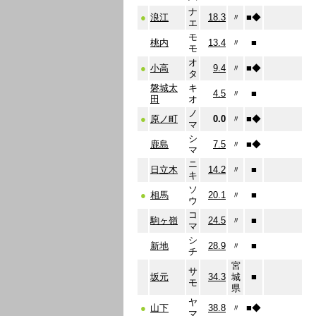
ナ
●
浪江
18.3
〃
■
◆
エ
モ
桃内
13.4
〃
■
モ
オ
●
小高
9.4
〃
■
◆
タ
磐城太
キ
4.5
〃
■
田
オ
ノ
●
原ノ町
0.0
〃
■
◆
マ
シ
鹿島
7.5
〃
■
◆
マ
ニ
日立木
14.2
〃
■
キ
ソ
●
相馬
20.1
〃
■
ウ
コ
駒ヶ嶺
24.5
〃
■
マ
シ
新地
28.9
〃
■
チ
宮
サ
坂元
34.3
城
■
モ
県
ヤ
●
山下
38.8
〃
■
◆
マ