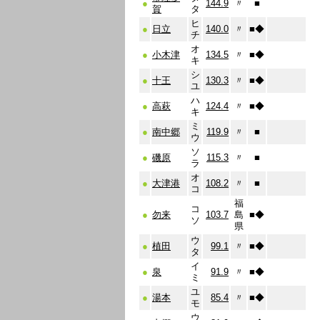
●
144.9
〃
■
賀
タ
ヒ
●
日立
140.0
〃
■
◆
チ
オ
●
小木津
134.5
〃
■
◆
キ
シ
●
十王
130.3
〃
■
◆
ユ
ハ
●
高萩
124.4
〃
■
◆
キ
ミ
●
南中郷
119.9
〃
■
ウ
ソ
●
磯原
115.3
〃
■
ラ
オ
●
大津港
108.2
〃
■
コ
福
コ
●
勿来
103.7
島
■
◆
ソ
県
ウ
●
植田
99.1
〃
■
◆
タ
イ
●
泉
91.9
〃
■
◆
ミ
ユ
●
湯本
85.4
〃
■
◆
モ
ウ