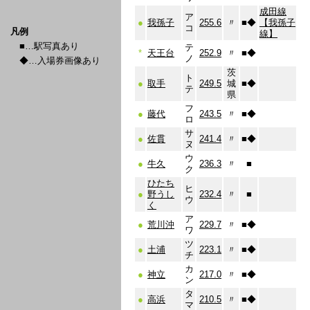
成田線
ア
●
我孫子
255.6
〃
■
◆
【我孫子
コ
凡例
線】
■…駅写真あり
テ
*
天王台
252.9
〃
■
◆
ノ
◆…入場券画像あり
茨
ト
●
取手
249.5
城
■
◆
テ
県
フ
●
藤代
243.5
〃
■
◆
ロ
サ
●
佐貫
241.4
〃
■
◆
ヌ
ウ
●
牛久
236.3
〃
■
ク
ひたち
ヒ
●
野うし
232.4
〃
■
ウ
く
ア
●
荒川沖
229.7
〃
■
◆
ワ
ツ
●
土浦
223.1
〃
■
◆
チ
カ
●
神立
217.0
〃
■
◆
ン
タ
●
高浜
210.5
〃
■
◆
マ