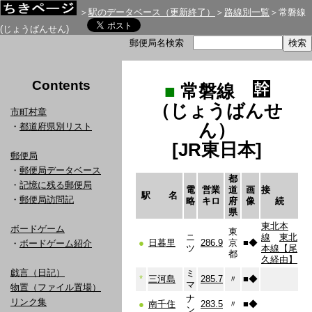
＞
駅のデータベース（更新終了）
＞
路線別一覧
＞常磐線
(じょうばんせん)
郵便局名検索
Contents
■
常磐線
（じょうばんせ
市町村章
ん）
・
都道府県別リスト
[JR東日本]
郵便局
・
郵便局データベース
都
・
記憶に残る郵便局
電
営業
道
画
接
駅 名
・
郵便局訪問記
略
キロ
府
像
続
県
東北本
ボードゲーム
東
ニ
線
東北
●
日暮里
286.9
京
■
◆
・
ボードゲーム紹介
ツ
本線【尾
都
久経由】
戯言（日記）
ミ
*
三河島
285.7
〃
■
◆
マ
物置（ファイル置場）
ナ
リンク集
●
南千住
283.5
〃
■
◆
ン