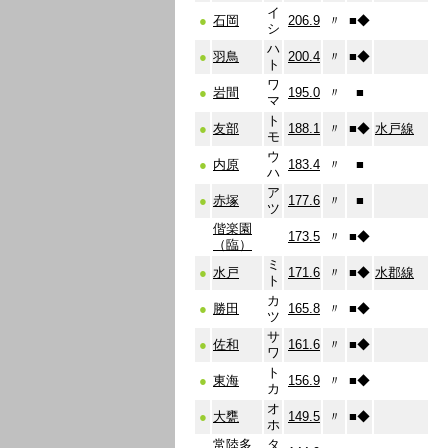
イ
●
石岡
206.9
〃
■
◆
シ
ハ
●
羽鳥
200.4
〃
■
◆
ト
ワ
●
岩間
195.0
〃
■
マ
ト
●
友部
188.1
〃
■
◆
水戸線
モ
ウ
●
内原
183.4
〃
■
ハ
ア
●
赤塚
177.6
〃
■
ツ
偕楽園
173.5
〃
■
◆
（臨）
ミ
●
水戸
171.6
〃
■
◆
水郡線
ト
カ
●
勝田
165.8
〃
■
◆
ツ
サ
●
佐和
161.6
〃
■
◆
ワ
ト
●
東海
156.9
〃
■
◆
カ
オ
●
大甕
149.5
〃
■
◆
ホ
常陸多
タ