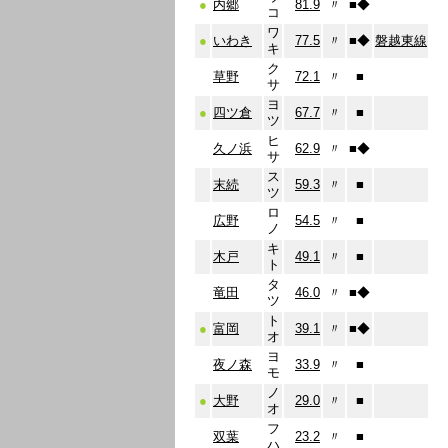
●
内郷
81.9
〃
■
◆
コ
ワ
●
いわき
77.5
〃
■
◆
磐越東線
キ
ク
草野
72.1
〃
■
サ
ヨ
●
四ツ倉
67.7
〃
■
ツ
ヒ
久ノ浜
62.9
〃
■
◆
サ
ス
末続
59.3
〃
■
ツ
ロ
広野
54.5
〃
■
ノ
キ
木戸
49.1
〃
■
ト
タ
竜田
46.0
〃
■
◆
ツ
ト
●
富岡
39.1
〃
■
◆
オ
ヨ
夜ノ森
33.9
〃
■
モ
ノ
●
大野
29.0
〃
■
オ
フ
双葉
23.2
〃
■
ハ