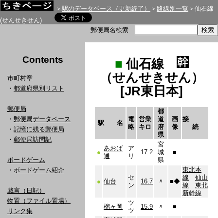
＞
駅のデータベース（更新終了）
＞
路線別一覧
＞仙石線
(せんせきせん)
郵便局名検索
Contents
■
仙石線
（せんせきせん）
市町村章
[JR東日本]
・
都道府県別リスト
郵便局
都
・
郵便局データベース
電
営業
道
画
接
駅 名
略
キロ
府
像
続
・
記憶に残る郵便局
県
・
郵便局訪問記
宮
あおば
ア
●
17.2
城
■
通
リ
ボードゲーム
県
東北本
・
ボードゲーム紹介
セ
線
仙山
●
仙台
16.7
〃
■
◆
ン
線
東北
戯言（日記）
新幹線
物置（ファイル置場）
ツ
榴ヶ岡
15.9
〃
■
ツ
リンク集