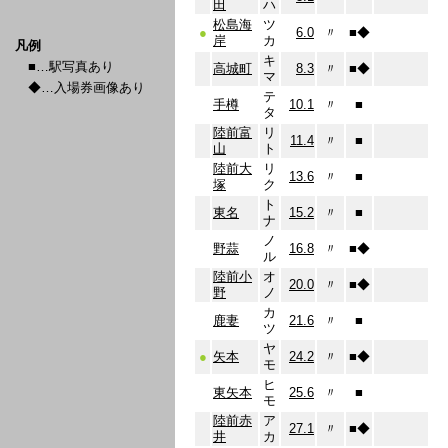
田
ハ
松島海
ツ
●
6.0
〃
■
◆
岸
カ
凡例
キ
■…駅写真あり
高城町
8.3
〃
■
◆
マ
◆…入場券画像あり
テ
手樽
10.1
〃
■
タ
陸前富
リ
11.4
〃
■
山
ト
陸前大
リ
13.6
〃
■
塚
ク
ト
東名
15.2
〃
■
ナ
ノ
野蒜
16.8
〃
■
◆
ル
陸前小
オ
20.0
〃
■
◆
野
ノ
カ
鹿妻
21.6
〃
■
ツ
ヤ
●
矢本
24.2
〃
■
◆
モ
ヒ
東矢本
25.6
〃
■
モ
陸前赤
ア
27.1
〃
■
◆
井
カ