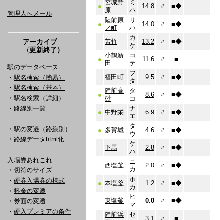
宮城野
ミ
●
14.8
〃
■
◆
原
ハ
管理人へメール
陸前原
リ
●
14.0
〃
■
◆
ノ町
ハ
カ
アーカイブ
苦竹
13.2
〃
■
◆
ケ
（更新終了）
小鶴新
コ
●
11.6
〃
■
田
テ
駅のデータベース
フ
福田町
9.5
〃
■
◆
・
駅名検索（簡易）
タ
・
駅名検索（基本）
陸前高
タ
●
8.6
〃
■
◆
・駅名検索（詳細）
砂
コ
・
路線別一覧
ナ
●
中野栄
6.9
〃
■
◆
エ
タ
・
駅の変遷（路線別）
●
多賀城
4.6
〃
■
◆
ウ
・
路線データhtml化
ケ
下馬
2.8
〃
■
◆
ハ
入場券あれこれ
ニ
西塩釜
2.0
〃
■
◆
カ
・
切符のサイズ
ホ
・
硬券入場券の様式
●
本塩釜
1.2
〃
■
◆
カ
・
料金の変遷
ヒ
東塩釜
0.0
〃
■
◆
・
券面の変遷
マ
・
硬入プレミアの条件
陸前浜
セ
3.1
〃
■