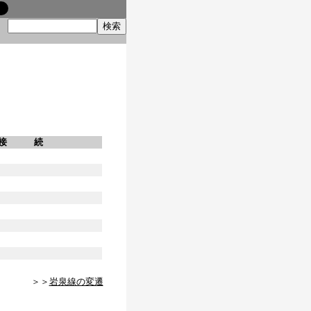
索
接 続
＞＞
岩泉線の変遷