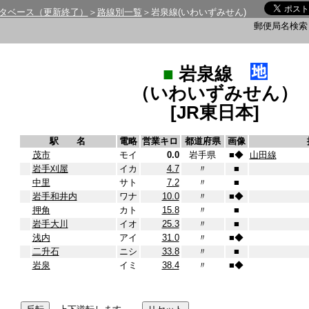
タベース（更新終了）
＞
路線別一覧
＞岩泉線(いわいずみせん)
郵便局名検
■
岩泉線
（いわいずみせん）
[JR東日本]
駅 名
電略
営業キロ
都道府県
画像
茂市
モイ
0.0
岩手県
■
◆
山田線
岩手刈屋
イカ
4.7
〃
■
中里
サト
7.2
〃
■
岩手和井内
ワナ
10.0
〃
■
◆
押角
カト
15.8
〃
■
岩手大川
イオ
25.3
〃
■
浅内
アイ
31.0
〃
■
◆
二升石
ニシ
33.8
〃
■
岩泉
イミ
38.4
〃
■
◆