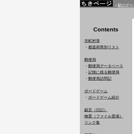
＞
駅のデー
Contents
市町村章
・
都道府県別リスト
郵便局
・
郵便局データベース
・
記憶に残る郵便局
・
郵便局訪問記
ボードゲーム
・
ボードゲーム紹介
戯言（日記）
物置（ファイル置場）
リンク集