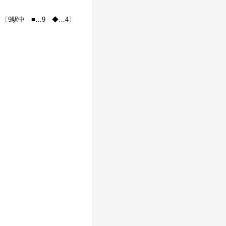
〔9駅中 ■…9 ◆…4〕