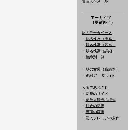
管理人へメール
アーカイブ
（更新終了）
駅のデータベース
・
駅名検索（簡易）
・
駅名検索（基本）
・駅名検索（詳細）
・
路線別一覧
・
駅の変遷（路線別）
・
路線データhtml化
入場券あれこれ
・
切符のサイズ
・
硬券入場券の様式
・
料金の変遷
・
券面の変遷
・
硬入プレミアの条件