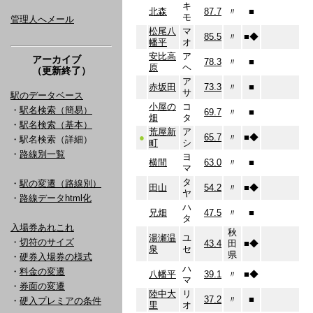
キ
北森
87.7
〃
■
モ
管理人へメール
松尾八
マ
85.5
〃
■
◆
幡平
オ
安比高
ア
アーカイブ
78.3
〃
■
原
ヘ
（更新終了）
ア
赤坂田
73.3
〃
■
サ
駅のデータベース
小屋の
コ
・
駅名検索（簡易）
69.7
〃
■
畑
タ
・
駅名検索（基本）
荒屋新
ア
●
65.7
〃
■
◆
・駅名検索（詳細）
町
シ
・
路線別一覧
ヨ
横間
63.0
〃
■
マ
タ
・
駅の変遷（路線別）
田山
54.2
〃
■
◆
ヤ
・
路線データhtml化
ハ
兄畑
47.5
〃
■
タ
入場券あれこれ
秋
湯瀬温
ユ
・
切符のサイズ
43.4
田
■
◆
泉
セ
県
・
硬券入場券の様式
ハ
・
料金の変遷
八幡平
39.1
〃
■
◆
マ
・
券面の変遷
陸中大
リ
37.2
〃
■
・
硬入プレミアの条件
里
オ