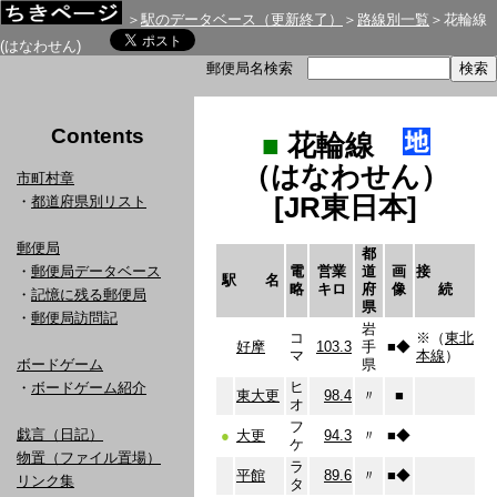
＞
駅のデータベース（更新終了）
＞
路線別一覧
＞花輪線
(はなわせん)
郵便局名検索
Contents
■
花輪線
（はなわせん）
市町村章
[JR東日本]
・
都道府県別リスト
郵便局
都
・
郵便局データベース
電
営業
道
画
接
駅 名
略
キロ
府
像
続
・
記憶に残る郵便局
県
・
郵便局訪問記
岩
コ
※（
東北
好摩
103.3
手
■
◆
マ
本線
）
ボードゲーム
県
ヒ
・
ボードゲーム紹介
東大更
98.4
〃
■
オ
フ
戯言（日記）
●
大更
94.3
〃
■
◆
ケ
物置（ファイル置場）
ラ
平館
89.6
〃
■
◆
リンク集
タ