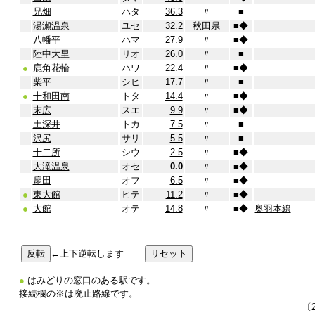
兄畑
ハタ
36.3
〃
■
湯瀬温泉
ユセ
32.2
秋田県
■
◆
八幡平
ハマ
27.9
〃
■
◆
陸中大里
リオ
26.0
〃
■
●
鹿角花輪
ハワ
22.4
〃
■
◆
柴平
シヒ
17.7
〃
■
●
十和田南
トタ
14.4
〃
■
◆
末広
スエ
9.9
〃
■
◆
土深井
トカ
7.5
〃
■
沢尻
サリ
5.5
〃
■
十二所
シウ
2.5
〃
■
◆
大滝温泉
オセ
0.0
〃
■
◆
扇田
オフ
6.5
〃
■
◆
●
東大館
ヒテ
11.2
〃
■
◆
●
大館
オテ
14.8
〃
■
◆
奥羽本線
←上下逆転します
●
はみどりの窓口のある駅です。
接続欄の※は廃止路線です。
〔