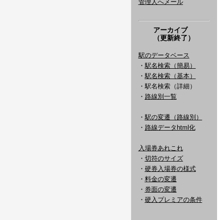
管理人へメール
アーカイブ
（更新終了）
駅のデータベース
・
駅名検索（簡易）
・
駅名検索（基本）
・駅名検索（詳細）
・
路線別一覧
・
駅の変遷（路線別）
・
路線データhtml化
入場券あれこれ
・
切符のサイズ
・
硬券入場券の様式
・
料金の変遷
・
券面の変遷
・
硬入プレミアの条件