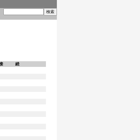
索
接 続
）