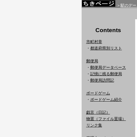
＞
駅のデー
Contents
市町村章
・
都道府県別リスト
郵便局
・
郵便局データベース
・
記憶に残る郵便局
・
郵便局訪問記
ボードゲーム
・
ボードゲーム紹介
戯言（日記）
物置（ファイル置場）
リンク集