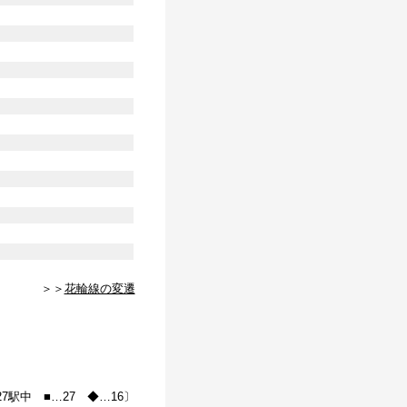
＞＞
花輪線の変遷
27駅中 ■…27 ◆…16〕