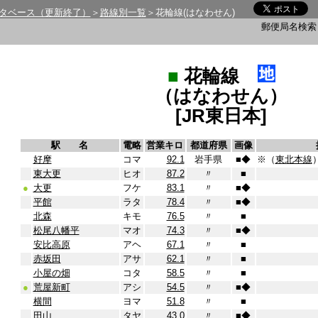
タベース（更新終了）
＞
路線別一覧
＞花輪線(はなわせん)
郵便局名検
■
花輪線
（はなわせん）
[JR東日本]
駅 名
電略
営業キロ
都道府県
画像
好摩
コマ
92.1
岩手県
■
◆
※（
東北本線
東大更
ヒオ
87.2
〃
■
●
大更
フケ
83.1
〃
■
◆
平館
ラタ
78.4
〃
■
◆
北森
キモ
76.5
〃
■
松尾八幡平
マオ
74.3
〃
■
◆
安比高原
アヘ
67.1
〃
■
赤坂田
アサ
62.1
〃
■
小屋の畑
コタ
58.5
〃
■
●
荒屋新町
アシ
54.5
〃
■
◆
横間
ヨマ
51.8
〃
■
田山
タヤ
43.0
〃
■
◆