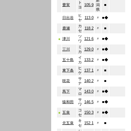
新
ト
豊実
105.9
潟
■
ヨ
県
ヒ
日出谷
113.0
〃
■
◆
ヤ
カ
鹿瀬
118.2
〃
■
セ
ツ
●
津川
121.6
〃
■
◆
ワ
ミ
三川
129.0
〃
■
◆
カ
イ
五十島
133.2
〃
■
◆
カ
ヒ
東下条
137.1
〃
■
ケ
サ
咲花
140.2
〃
■
ナ
マ
馬下
143.0
〃
■
◆
ロ
サ
猿和田
146.5
〃
■
◆
ワ
コ
●
五泉
150.3
〃
■
◆
セ
キ
北五泉
152.1
〃
■
セ