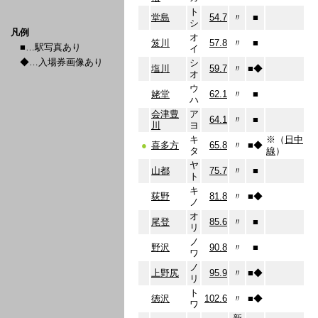
ト
堂島
54.7
〃
■
シ
凡例
オ
笈川
57.8
〃
■
■…駅写真あり
イ
◆…入場券画像あり
シ
塩川
59.7
〃
■
◆
オ
ウ
姥堂
62.1
〃
■
ハ
会津豊
ア
64.1
〃
■
川
ヨ
キ
※（
日中
●
喜多方
65.8
〃
■
◆
タ
線
）
ヤ
山都
75.7
〃
■
ト
キ
荻野
81.8
〃
■
◆
ノ
オ
尾登
85.6
〃
■
リ
ノ
野沢
90.8
〃
■
ワ
ノ
上野尻
95.9
〃
■
◆
リ
ト
徳沢
102.6
〃
■
◆
ワ