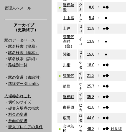
磐梯熱
タ
●
0.0
〃
■
◆
管理人へメール
海
ミ
ナ
中山宿
5.4
〃
■
ク
アーカイブ
セ
上戸
11.9
〃
■
◆
（更新終了）
コ
猪苗代
イ
駅のデータベース
湖畔
13.9
〃
■
コ
（臨）
・
駅名検索（簡易）
セ
・
駅名検索（基本）
関都
15.6
〃
■
ト
・駅名検索（詳細）
ケ
・
路線別一覧
川桁
18.0
〃
■
◆
タ
イ
●
猪苗代
21.3
〃
■
◆
・
駅の変遷（路線別）
ロ
・
路線データhtml化
オ
翁島
25.7
〃
■
◆
ナ
イ
入場券あれこれ
磐梯町
35.8
〃
■
◆
マ
・
切符のサイズ
ヒ
東長原
41.8
〃
■
◆
・
硬券入場券の様式
カ
・
料金の変遷
ロ
広田
44.6
〃
■
◆
タ
・
券面の変遷
会津若
ワ
・
硬入プレミアの条件
●
49.2
〃
■
◆
只見線
松
カ