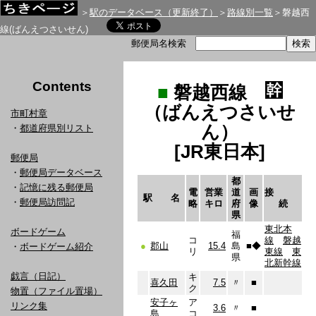
＞
駅のデータベース（更新終了）
＞
路線別一覧
＞磐越西
線(ばんえつさいせん)
郵便局名検索
Contents
■
磐越西線
（ばんえつさいせ
市町村章
ん）
・
都道府県別リスト
[JR東日本]
郵便局
・
郵便局データベース
都
・
記憶に残る郵便局
電
営業
道
画
接
駅 名
・
郵便局訪問記
略
キロ
府
像
続
県
東北本
ボードゲーム
福
コ
線
磐越
●
郡山
15.4
島
■
◆
・
ボードゲーム紹介
リ
東線
東
県
北新幹線
戯言（日記）
キ
喜久田
7.5
〃
■
ク
物置（ファイル置場）
安子ヶ
ア
リンク集
3.6
〃
■
島
コ