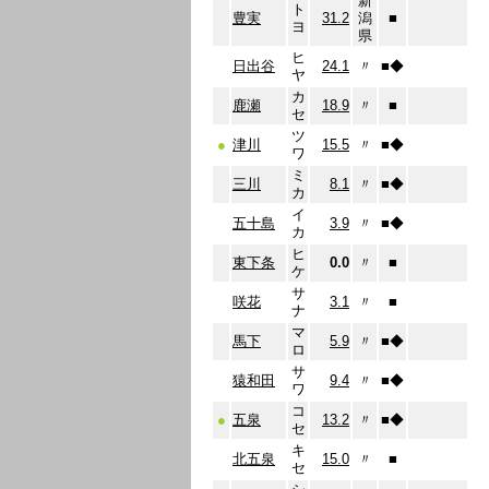
新
ト
豊実
31.2
潟
■
ヨ
県
ヒ
日出谷
24.1
〃
■
◆
ヤ
カ
鹿瀬
18.9
〃
■
セ
ツ
●
津川
15.5
〃
■
◆
ワ
ミ
三川
8.1
〃
■
◆
カ
イ
五十島
3.9
〃
■
◆
カ
ヒ
東下条
0.0
〃
■
ケ
サ
咲花
3.1
〃
■
ナ
マ
馬下
5.9
〃
■
◆
ロ
サ
猿和田
9.4
〃
■
◆
ワ
コ
●
五泉
13.2
〃
■
◆
セ
キ
北五泉
15.0
〃
■
セ