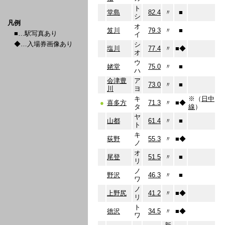
ト
堂島
82.4
〃
■
シ
凡例
オ
笈川
79.3
〃
■
■…駅写真あり
イ
◆…入場券画像あり
シ
塩川
77.4
〃
■
◆
オ
ウ
姥堂
75.0
〃
■
ハ
会津豊
ア
73.0
〃
■
川
ヨ
キ
※（
日中
●
喜多方
71.3
〃
■
◆
タ
線
）
ヤ
山都
61.4
〃
■
ト
キ
荻野
55.3
〃
■
◆
ノ
オ
尾登
51.5
〃
■
リ
ノ
野沢
46.3
〃
■
ワ
ノ
上野尻
41.2
〃
■
◆
リ
ト
徳沢
34.5
〃
■
◆
ワ