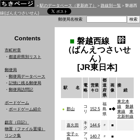
＞
駅のデータベース（更新終了）
＞
路線別一覧
＞磐越西
線(ばんえつさいせん)
郵便局名検索
Contents
■
磐越西線
（ばんえつさいせ
市町村章
ん）
・
都道府県別リスト
[JR東日本]
郵便局
・
郵便局データベース
都
・
記憶に残る郵便局
電
営業
道
画
接
駅 名
・
郵便局訪問記
略
キロ
府
像
続
県
東北本
ボードゲーム
福
コ
線
磐越
●
郡山
152.5
島
■
◆
・
ボードゲーム紹介
リ
東線
東
県
北新幹線
戯言（日記）
キ
喜久田
144.6
〃
■
ク
物置（ファイル置場）
安子ヶ
ア
リンク集
140.7
〃
■
島
コ