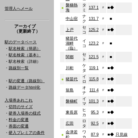
磐梯熱
タ
●
137.1
〃
■
◆
管理人へメール
海
ミ
ナ
中山宿
131.7
〃
■
ク
アーカイブ
セ
上戸
125.2
〃
■
◆
（更新終了）
コ
猪苗代
イ
駅のデータベース
湖畔
123.2
〃
■
コ
（臨）
・
駅名検索（簡易）
セ
・
駅名検索（基本）
関都
121.5
〃
■
ト
・駅名検索（詳細）
ケ
・
路線別一覧
川桁
119.1
〃
■
◆
タ
イ
●
猪苗代
115.8
〃
■
◆
・
駅の変遷（路線別）
ロ
・
路線データhtml化
オ
翁島
111.4
〃
■
◆
ナ
イ
入場券あれこれ
磐梯町
101.3
〃
■
◆
マ
・
切符のサイズ
ヒ
東長原
95.3
〃
■
◆
・
硬券入場券の様式
カ
・
料金の変遷
ロ
広田
92.5
〃
■
◆
タ
・
券面の変遷
会津若
ワ
・
硬入プレミアの条件
●
87.9
〃
■
◆
只見線
松
カ