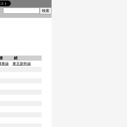
索
接 続
越東線
東北新幹線