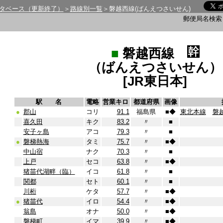
タベース（更新終了）
＞
路線別一覧
＞磐越西線(ばんえつさいせん)
郵便局名検
■
磐越西線
（ばんえつさいせん）
[JR東日本]
駅 名
電略
営業キロ
都道府県
画像
●
郡山
コリ
91.1
福島県
■
◆
東北本線
磐
喜久田
キク
83.2
〃
■
安子ヶ島
アコ
79.3
〃
■
●
磐梯熱海
タミ
75.7
〃
■
◆
中山宿
ナク
70.3
〃
■
上戸
セコ
63.8
〃
■
◆
猪苗代湖畔（臨）
イコ
61.8
〃
■
関都
セト
60.1
〃
■
川桁
ケタ
57.7
〃
■
◆
●
猪苗代
イロ
54.4
〃
■
◆
翁島
オナ
50.0
〃
■
◆
磐梯町
イマ
39.9
〃
■
◆