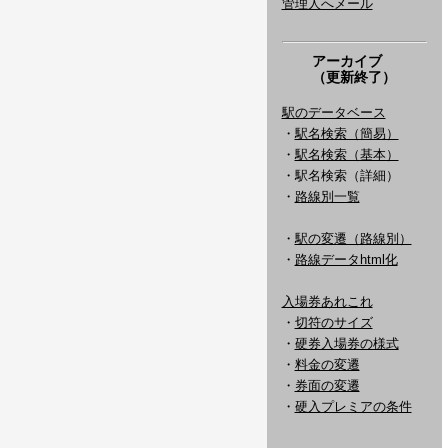
管理人へメール
アーカイブ
（更新終了）
駅のデータベース
・
駅名検索（簡易）
・
駅名検索（基本）
・駅名検索（詳細）
・
路線別一覧
・
駅の変遷（路線別）
・
路線データhtml化
入場券あれこれ
・
切符のサイズ
・
硬券入場券の様式
・
料金の変遷
・
券面の変遷
・
硬入プレミアの条件