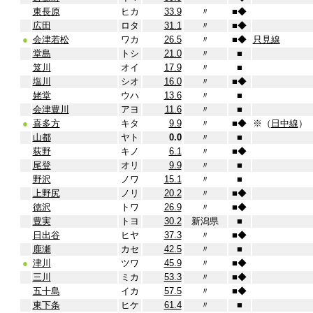
東長原
ヒカ
33.9
〃
■
◆
広田
ロタ
31.1
〃
■
◆
●
会津若松
ワカ
26.5
〃
■
◆
只見線
堂島
トシ
21.0
〃
■
笈川
オイ
17.9
〃
■
塩川
シオ
16.0
〃
■
◆
姥堂
ウハ
13.6
〃
■
会津豊川
アヨ
11.6
〃
■
●
喜多方
キタ
9.9
〃
■
◆
※（
日中線
）
山都
ヤト
0.0
〃
■
荻野
キノ
6.1
〃
■
◆
尾登
オリ
9.9
〃
■
野沢
ノワ
15.1
〃
■
上野尻
ノリ
20.2
〃
■
◆
徳沢
トワ
26.9
〃
■
◆
豊実
トヨ
30.2
新潟県
■
日出谷
ヒヤ
37.3
〃
■
◆
鹿瀬
カセ
42.5
〃
■
●
津川
ツワ
45.9
〃
■
◆
三川
ミカ
53.3
〃
■
◆
五十島
イカ
57.5
〃
■
◆
東下条
ヒケ
61.4
〃
■