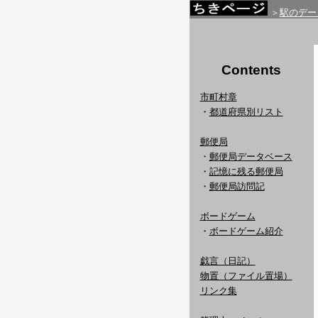
＞
駅のデー
Contents
市町村章
・
都道府県別リスト
郵便局
・
郵便局データベース
・
記憶に残る郵便局
・
郵便局訪問記
ボードゲーム
・
ボードゲーム紹介
戯言（日記）
物置（ファイル置場）
リンク集