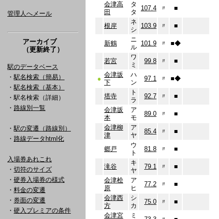
会津高
タ
107.4
〃
■
田
タ
管理人へメール
ネ
根岸
103.9
〃
■
シ
ニ
アーカイブ
新鶴
101.9
〃
■
◆
ル
（更新終了）
ワ
若宮
99.8
〃
■
ミ
駅のデータベース
会津坂
ハ
・
駅名検索（簡易）
●
97.1
〃
■
◆
下
ン
・
駅名検索（基本）
ト
塔寺
92.7
〃
■
・駅名検索（詳細）
ラ
・
路線別一覧
会津坂
ア
89.0
〃
■
本
モ
会津柳
ア
・
駅の変遷（路線別）
85.4
〃
■
津
ヤ
・
路線データhtml化
ウ
郷戸
81.8
〃
■
ト
入場券あれこれ
キ
滝谷
79.1
〃
■
・
切符のサイズ
ヤ
・
硬券入場券の様式
会津桧
ア
77.2
〃
■
原
ヒ
・
料金の変遷
会津西
シ
・
券面の変遷
75.0
〃
■
方
カ
・
硬入プレミアの条件
会津宮
ミ