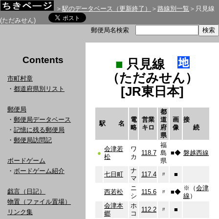
＞
駅のデータベース（更新終了）
＞
路線別一覧
＞只見線
(ただみせん)
郵便局名検索
Contents
■
只見線
（ただみせん）
市町村章
[JR東日本]
・
都道府県別リスト
郵便局
都
・
郵便局データベース
電
営業
道
画
接
駅 名
略
キロ
府
像
続
・
記憶に残る郵便局
県
・
郵便局訪問記
福
会津若
ワ
●
118.7
島
■
◆
磐越西線
松
カ
ボードゲーム
県
ナ
・
ボードゲーム紹介
七日町
117.4
〃
■
マ
ニ
※（
会津
戯言（日記）
西若松
115.6
〃
■
◆
シ
線
）
物置（ファイル置場）
会津本
ホ
112.2
〃
■
リンク集
郷
コ