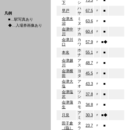
73.3
〃
■
下
シ
ハ
早戸
67.5
〃
■
ヤ
凡例
会津水
ミ
■…駅写真あり
63.6
〃
■
沼
ヌ
◆…入場券画像あり
会津中
ナ
60.4
〃
■
川
カ
会津川
カ
57.9
〃
■
◆
口
ワ
ホ
本名
55.1
〃
■
ナ
会津越
ア
48.7
〃
■
川
ス
会津横
ヨ
45.5
〃
■
田
タ
会津大
ア
43.3
〃
■
塩
オ
会津塩
ツ
37.8
〃
■
沢
シ
会津蒲
カ
34.8
〃
■
生
モ
ア
只見
30.3
〃
■
◆
ミ
田子倉
タ
23.7
〃
■
（臨）
ラ