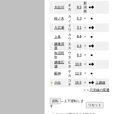
新
オ
大白川
9.5
潟
■
◆
カ
県
カ
柿ノ木
6.3
〃
■
ノ
イ
入広瀬
3.1
〃
■
◆
リ
カ
上条
0.0
〃
■
ウ
越後須
エ
4.4
〃
■
◆
原
ス
魚沼田
ウ
8.3
〃
■
中
タ
越後広
ヒ
10.8
〃
■
◆
瀬
タ
ヤ
藪神
12.9
〃
■
カ
コ
●
小出
16.5
〃
■
◆
上越線
テ
＞＞
只見線の変遷
←上下逆転しま
す