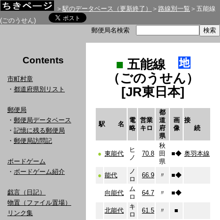
＞
駅のデータベース（更新終了）
＞
路線別一覧
＞五能線
(ごのうせん)
郵便局名検索
Contents
■
五能線
（ごのうせん）
市町村章
[JR東日本]
・
都道府県別リスト
郵便局
都
・
郵便局データベース
電
営業
道
画
接
駅 名
略
キロ
府
像
続
・
記憶に残る郵便局
県
・
郵便局訪問記
秋
ヒ
●
東能代
70.8
田
■
◆
奥羽本線
ノ
ボードゲーム
県
ノ
・
ボードゲーム紹介
●
能代
66.9
〃
■
◆
ロ
ム
戯言（日記）
向能代
64.7
〃
■
◆
ロ
物置（ファイル置場）
キ
北能代
61.5
〃
■
リンク集
ロ