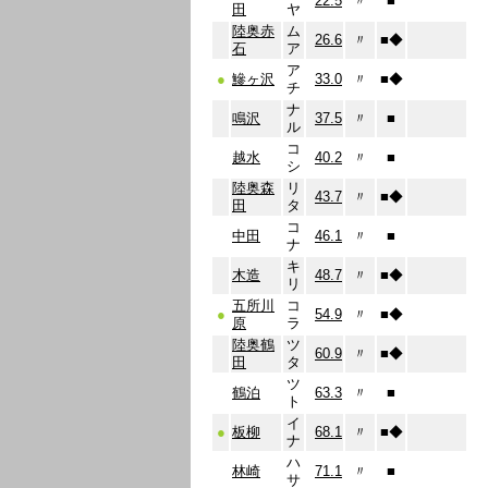
22.5
〃
■
田
ヤ
陸奥赤
ム
26.6
〃
■
◆
石
ア
ア
●
鰺ヶ沢
33.0
〃
■
◆
チ
ナ
鳴沢
37.5
〃
■
ル
コ
越水
40.2
〃
■
シ
陸奥森
リ
43.7
〃
■
◆
田
タ
コ
中田
46.1
〃
■
ナ
キ
木造
48.7
〃
■
◆
リ
五所川
コ
●
54.9
〃
■
◆
原
ラ
陸奥鶴
ツ
60.9
〃
■
◆
田
タ
ツ
鶴泊
63.3
〃
■
ト
イ
●
板柳
68.1
〃
■
◆
ナ
ハ
林崎
71.1
〃
■
サ