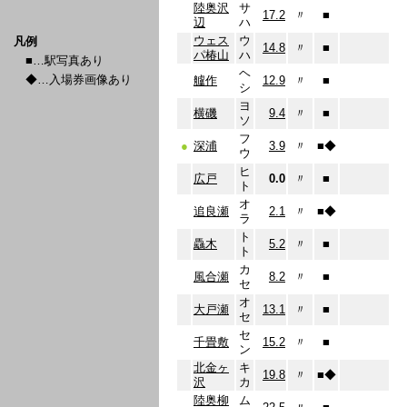
陸奥沢
サ
17.2
〃
■
辺
ハ
ウェス
ウ
凡例
14.8
〃
■
パ椿山
ハ
■…駅写真あり
ヘ
◆…入場券画像あり
艫作
12.9
〃
■
シ
ヨ
横磯
9.4
〃
■
ソ
フ
●
深浦
3.9
〃
■
◆
ウ
ヒ
広戸
0.0
〃
■
ト
オ
追良瀬
2.1
〃
■
◆
ラ
ト
驫木
5.2
〃
■
ト
カ
風合瀬
8.2
〃
■
セ
オ
大戸瀬
13.1
〃
■
セ
セ
千畳敷
15.2
〃
■
ン
北金ヶ
キ
19.8
〃
■
◆
沢
カ
陸奥柳
ム