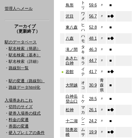
ト
鳥形
59.6
〃
■
リ
管理人へメール
ワ
沢目
56.7
〃
■
◆
メ
ヒ
アーカイブ
東八森
52.8
〃
■
ハ
（更新終了）
ハ
八森
48.1
〃
■
◆
モ
駅のデータベース
タ
・
駅名検索（簡易）
滝ノ間
46.3
〃
■
キ
・
駅名検索（基本）
あきた
キ
44.7
〃
■
・駅名検索（詳細）
白神
ラ
・
路線別一覧
イ
●
岩館
41.7
〃
■
◆
テ
青
・
駅の変遷（路線別）
オ
大間越
30.9
森
■
・
路線データhtml化
コ
県
白神岳
ミ
28.5
〃
■
入場券あれこれ
登山口
ケ
・
切符のサイズ
マ
松神
26.1
〃
■
◆
カ
・
硬券入場券の様式
シ
・
料金の変遷
十二湖
24.2
〃
■
ニ
・
券面の変遷
陸奥岩
ム
19.9
〃
■
◆
・
硬入プレミアの条件
崎
サ