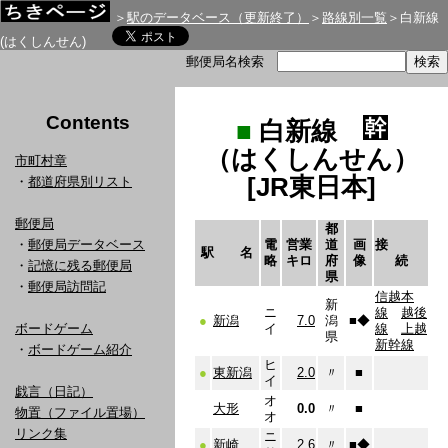
＞
駅のデータベース（更新終了）
＞
路線別一覧
＞白新線
(はくしんせん)
郵便局名検索
Contents
■
白新線
（はくしんせん）
市町村章
[JR東日本]
・
都道府県別リスト
郵便局
都
・
郵便局データベース
電
営業
道
画
接
駅 名
略
キロ
府
像
続
・
記憶に残る郵便局
県
・
郵便局訪問記
信越本
新
ニ
線
越後
●
新潟
7.0
潟
■
◆
ボードゲーム
イ
線
上越
県
新幹線
・
ボードゲーム紹介
ヒ
●
東新潟
2.0
〃
■
イ
戯言（日記）
オ
大形
0.0
〃
■
物置（ファイル置場）
オ
リンク集
ニ
●
新崎
2.6
〃
■
◆