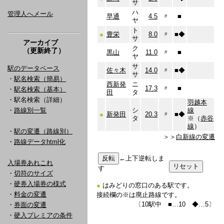
サ
ハ
管理人へメール
早通
4.5
〃
■
ヤ
ト
●
豊栄
8.0
〃
■
◆
サ
アーカイブ
ク
（更新終了）
黒山
11.0
〃
■
ヤ
サ
駅のデータベース
佐々木
14.0
〃
■
◆
サ
・
駅名検索（簡易）
西新発
ニ
17.3
〃
■
・
駅名検索（基本）
田
タ
・駅名検索（詳細）
羽越本
・
路線別一覧
シ
線
●
新発田
20.3
〃
■
◆
タ
※（
赤谷
線
）
・
駅の変遷（路線別）
＞＞
白新線の変遷
・
路線データhtml化
←上下逆転しま
入場券あれこれ
す
・
切符のサイズ
・
硬券入場券の様式
●
はみどりの窓口のある駅です。
・
料金の変遷
接続欄の※は廃止路線です。
〔10駅中 ■…10 ◆…5〕
・
券面の変遷
・
硬入プレミアの条件