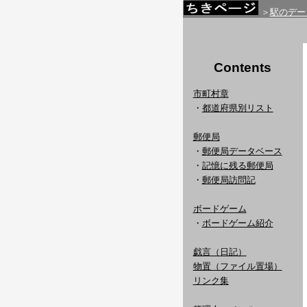
＞
駅のデー
Contents
市町村章
・
都道府県別リスト
郵便局
・
郵便局データベース
・
記憶に残る郵便局
・
郵便局訪問記
ボードゲーム
・
ボードゲーム紹介
戯言（日記）
物置（ファイル置場）
リンク集