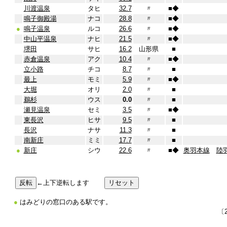
川渡温泉
タヒ
32.7
〃
■
◆
鳴子御殿湯
ナコ
28.8
〃
■
◆
●
鳴子温泉
ルコ
26.6
〃
■
◆
中山平温泉
ナヒ
21.5
〃
■
◆
堺田
サヒ
16.2
山形県
■
赤倉温泉
アク
10.4
〃
■
◆
立小路
チコ
8.7
〃
■
最上
モミ
5.9
〃
■
◆
大堀
オリ
2.0
〃
■
鵜杉
ウス
0.0
〃
■
瀬見温泉
セミ
3.5
〃
■
◆
東長沢
ヒサ
9.5
〃
■
長沢
ナサ
11.3
〃
■
南新庄
ミミ
17.7
〃
■
●
新庄
シウ
22.6
〃
■
◆
奥羽本線
陸
←上下逆転します
●
はみどりの窓口のある駅です。
〔