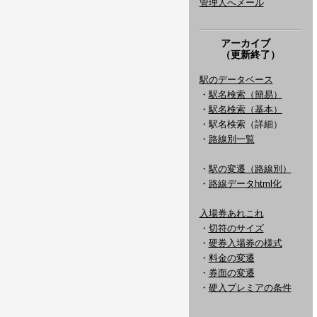
管理人へメール
アーカイブ
（更新終了）
駅のデータベース
・
駅名検索（簡易）
・
駅名検索（基本）
・駅名検索（詳細）
・
路線別一覧
・
駅の変遷（路線別）
・
路線データhtml化
入場券あれこれ
・
切符のサイズ
・
硬券入場券の様式
・
料金の変遷
・
券面の変遷
・
硬入プレミアの条件