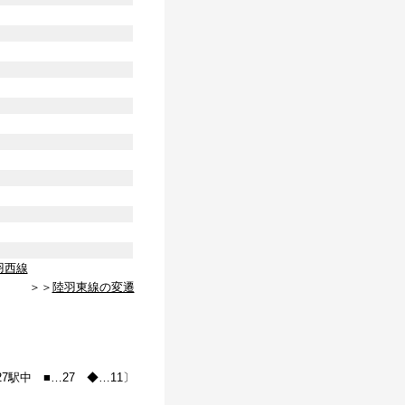
羽西線
＞＞
陸羽東線の変遷
27駅中 ■…27 ◆…11〕