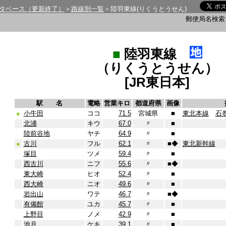
タベース（更新終了）
＞
路線別一覧
＞陸羽東線(りくうとうせん)
郵便局名検
■
陸羽東線
（りくうとうせん）
[JR東日本]
駅 名
電略
営業キロ
都道府県
画像
●
小牛田
ココ
71.5
宮城県
■
東北本線
石
北浦
キウ
67.0
〃
■
陸前谷地
ヤチ
64.9
〃
■
●
古川
フル
62.1
〃
■
◆
東北新幹線
塚目
ツメ
59.4
〃
■
西古川
ニフ
55.6
〃
■
◆
東大崎
ヒオ
52.4
〃
■
西大崎
ニオ
49.6
〃
■
岩出山
ワテ
46.7
〃
■
◆
有備館
ユカ
45.7
〃
■
上野目
ノメ
42.9
〃
■
池月
ケキ
39.1
〃
■