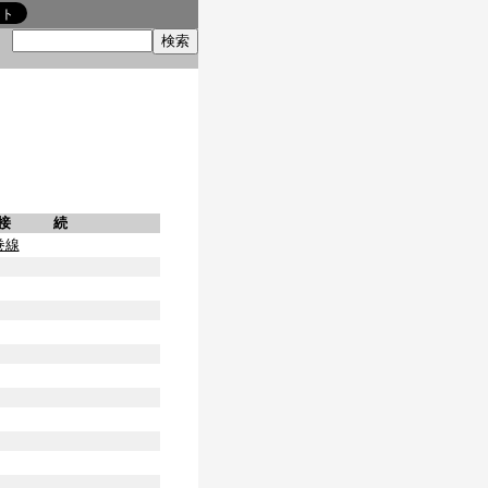
索
接 続
巻線