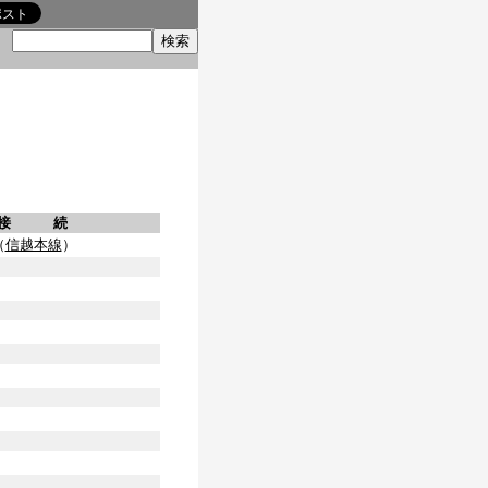
索
接 続
（
信越本線
）