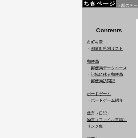
＞
駅のデー
Contents
市町村章
・
都道府県別リスト
郵便局
・
郵便局データベース
・
記憶に残る郵便局
・
郵便局訪問記
ボードゲーム
・
ボードゲーム紹介
戯言（日記）
物置（ファイル置場）
リンク集