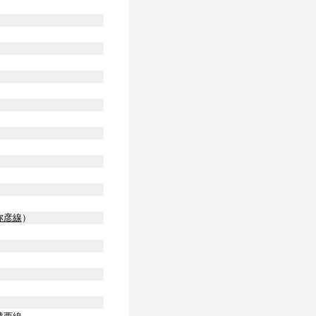
弥彦線
）