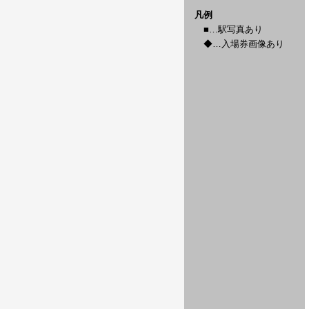
凡例
■…駅写真あり
◆…入場券画像あり