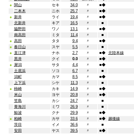
●
関山
セキ
34.0
〃
■
◆
二本木
ニホ
25.7
〃
■
◆
●
新井
ライ
19.4
〃
■
◆
北新井
キア
16.5
〃
■
脇野田
ワノ
13.1
〃
■
◆
南高田
ミタ
11.4
〃
■
●
高田
タタ
9.4
〃
■
◆
●
春日山
スヤ
5.5
〃
■
●
直江津
ナホ
2.7
〃
■
◆
北陸本線
黒井
クイ
0.0
〃
■
◆
●
犀潟
サタ
4.4
〃
■
◆
土底浜
ソコ
6.7
〃
■
潟町
カマ
8.5
〃
■
◆
上下浜
シケ
11.3
〃
■
●
柿崎
カキ
14.9
〃
■
◆
米山
ヨヤ
20.8
〃
■
◆
笠島
カシ
24.7
〃
■
青海川
ミワ
26.9
〃
■
鯨波
クナ
29.9
〃
■
◆
●
柏崎
カサ
33.6
〃
■
◆
越後線
茨目
イメ
36.6
〃
■
安田
ヤス
39.5
〃
■
◆