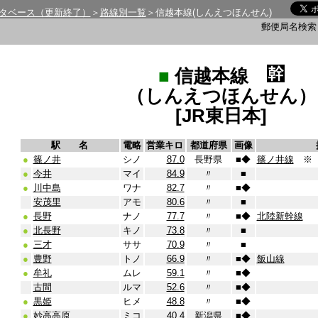
タベース（更新終了）
＞
路線別一覧
＞信越本線(しんえつほんせん)
郵便局名検
■
信越本線
（しんえつほんせん）
[JR東日本]
駅 名
電略
営業キロ
都道府県
画像
●
篠ノ井
シノ
87.0
長野県
■
◆
篠ノ井線
※
●
今井
マイ
84.9
〃
■
●
川中島
ワナ
82.7
〃
■
◆
安茂里
アモ
80.6
〃
■
●
長野
ナノ
77.7
〃
■
◆
北陸新幹線
●
北長野
キノ
73.8
〃
■
●
三才
ササ
70.9
〃
■
●
豊野
トノ
66.9
〃
■
◆
飯山線
●
牟礼
ムレ
59.1
〃
■
◆
古間
ルマ
52.6
〃
■
◆
●
黒姫
ヒメ
48.8
〃
■
◆
●
妙高高原
ミコ
40.4
新潟県
■
◆