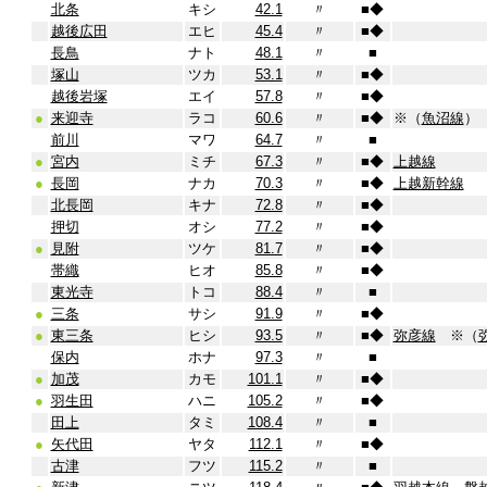
北条
キシ
42.1
〃
■
◆
越後広田
エヒ
45.4
〃
■
◆
長鳥
ナト
48.1
〃
■
塚山
ツカ
53.1
〃
■
◆
越後岩塚
エイ
57.8
〃
■
◆
●
来迎寺
ラコ
60.6
〃
■
◆
※（
魚沼線
）
前川
マワ
64.7
〃
■
●
宮内
ミチ
67.3
〃
■
◆
上越線
●
長岡
ナカ
70.3
〃
■
◆
上越新幹線
北長岡
キナ
72.8
〃
■
◆
押切
オシ
77.2
〃
■
◆
●
見附
ツケ
81.7
〃
■
◆
帯織
ヒオ
85.8
〃
■
◆
東光寺
トコ
88.4
〃
■
●
三条
サシ
91.9
〃
■
◆
●
東三条
ヒシ
93.5
〃
■
◆
弥彦線
※（
保内
ホナ
97.3
〃
■
●
加茂
カモ
101.1
〃
■
◆
●
羽生田
ハニ
105.2
〃
■
◆
田上
タミ
108.4
〃
■
●
矢代田
ヤタ
112.1
〃
■
◆
古津
フツ
115.2
〃
■