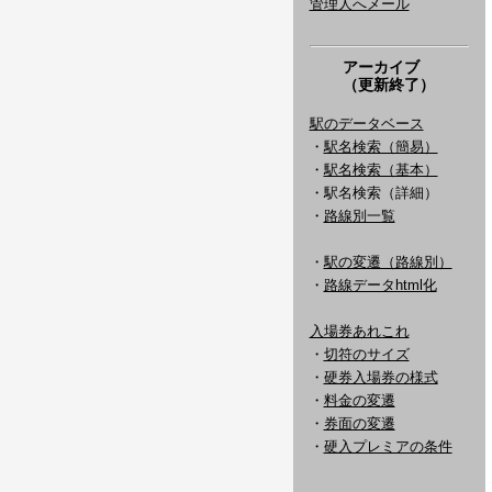
管理人へメール
アーカイブ
（更新終了）
駅のデータベース
・
駅名検索（簡易）
・
駅名検索（基本）
・駅名検索（詳細）
・
路線別一覧
・
駅の変遷（路線別）
・
路線データhtml化
入場券あれこれ
・
切符のサイズ
・
硬券入場券の様式
・
料金の変遷
・
券面の変遷
・
硬入プレミアの条件