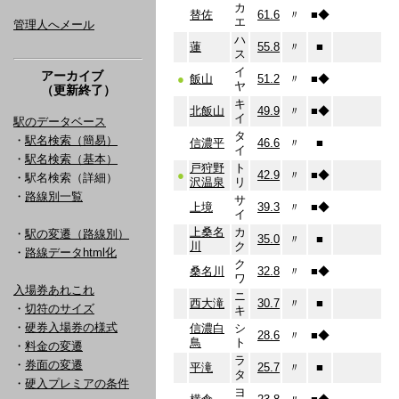
カ
替佐
61.6
〃
■
◆
エ
管理人へメール
ハ
蓮
55.8
〃
■
ス
イ
アーカイブ
●
飯山
51.2
〃
■
◆
ヤ
（更新終了）
キ
北飯山
49.9
〃
■
◆
イ
駅のデータベース
タ
・
駅名検索（簡易）
信濃平
46.6
〃
■
イ
・
駅名検索（基本）
戸狩野
ト
●
42.9
〃
■
◆
・駅名検索（詳細）
沢温泉
リ
・
路線別一覧
サ
上境
39.3
〃
■
◆
イ
上桑名
カ
・
駅の変遷（路線別）
35.0
〃
■
川
ク
・
路線データhtml化
ク
桑名川
32.8
〃
■
◆
ワ
入場券あれこれ
ニ
西大滝
30.7
〃
■
・
切符のサイズ
キ
・
硬券入場券の様式
信濃白
シ
28.6
〃
■
◆
鳥
ト
・
料金の変遷
ラ
・
券面の変遷
平滝
25.7
〃
■
タ
・
硬入プレミアの条件
ヨ