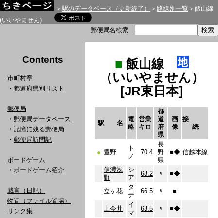
＞
駅のデータベース（更新終了）
＞
路線別一覧
＞飯山線
(いいやません)
郵便局名検索
Contents
■
飯山線
（いいやません）
市町村章
[JR東日本]
・
都道府県別リスト
郵便局
都
・
郵便局データベース
電
営業
道
画
接
駅 名
略
キロ
府
像
続
・
記憶に残る郵便局
県
・
郵便局訪問記
長
ト
●
豊野
70.4
野
■
◆
信越本線
ノ
ボードゲーム
県
信濃浅
シ
・
ボードゲーム紹介
68.2
〃
■
◆
野
ア
タ
戯言（日記）
立ヶ花
66.5
〃
■
テ
物置（ファイル置場）
イ
上今井
63.5
〃
■
◆
リンク集
マ