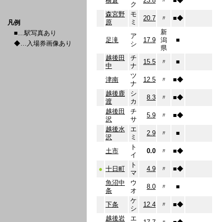
横倉
23.8
〃
■
◆
ク
森宮野
モ
20.7
〃
■
◆
原
ミ
凡例
新
■…駅写真あり
ア
足滝
17.9
潟
■
◆…入場券画像あり
シ
県
越後田
チ
15.5
〃
■
中
ナ
ツ
津南
12.5
〃
■
◆
ナ
越後鹿
シ
8.3
〃
■
◆
渡
カ
越後田
チ
5.9
〃
■
◆
沢
サ
越後水
エ
2.9
〃
■
沢
ミ
ト
土市
0.0
〃
■
◆
イ
ト
●
十日町
4.9
〃
■
◆
マ
魚沼中
ウ
8.0
〃
■
条
オ
ケ
下条
12.4
〃
■
◆
シ
越後岩
エ