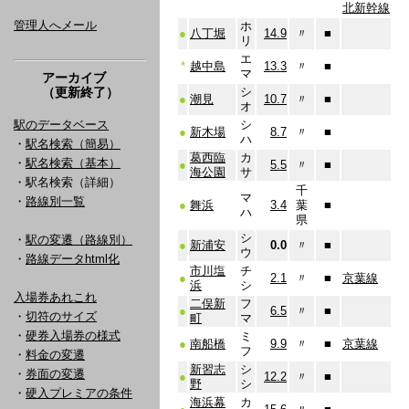
北新幹線
管理人へメール
ホ
●
八丁堀
14.9
〃
■
リ
エ
*
越中島
13.3
〃
■
マ
アーカイブ
（更新終了）
シ
●
潮見
10.7
〃
■
オ
駅のデータベース
シ
●
新木場
8.7
〃
■
ハ
・
駅名検索（簡易）
葛西臨
カ
・
駅名検索（基本）
●
5.5
〃
■
海公園
サ
・駅名検索（詳細）
千
マ
・
路線別一覧
●
舞浜
3.4
葉
■
ハ
県
シ
・
駅の変遷（路線別）
●
新浦安
0.0
〃
■
ウ
・
路線データhtml化
市川塩
チ
●
2.1
〃
■
京葉線
浜
シ
入場券あれこれ
二俣新
フ
●
6.5
〃
■
・
切符のサイズ
町
マ
・
硬券入場券の様式
ミ
●
南船橋
9.9
〃
■
京葉線
フ
・
料金の変遷
新習志
シ
・
券面の変遷
●
12.2
〃
■
野
シ
・
硬入プレミアの条件
海浜幕
カ