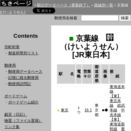
＞
駅のデータベース（更新終了）
＞
路線別一覧
＞京葉線
(けいようせん)
郵便局名検索
Contents
■
京葉線
（けいようせん）
市町村章
[JR東日本]
・
都道府県別リスト
郵便局
都
・
郵便局データベース
電
営業
道
画
接
駅 名
略
キロ
府
像
続
・
記憶に残る郵便局
県
・
郵便局訪問記
東海道本
線
ボードゲーム
【東】
東北本
・
ボードゲーム紹介
東
線
総武
ト
●
東京
16.1
京
■
◆
本線
中
ウ
戯言（日記）
都
央本線
【東】
物置（ファイル置場）
東海道新
リンク集
幹線
東