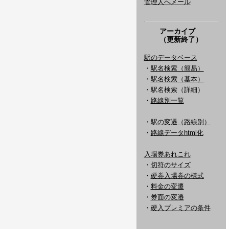
管理人へメール
アーカイブ
（更新終了）
駅のデータベース
・
駅名検索（簡易）
・
駅名検索（基本）
・駅名検索（詳細）
・
路線別一覧
・
駅の変遷（路線別）
・
路線データhtml化
入場券あれこれ
・
切符のサイズ
・
硬券入場券の様式
・
料金の変遷
・
券面の変遷
・
硬入プレミアの条件