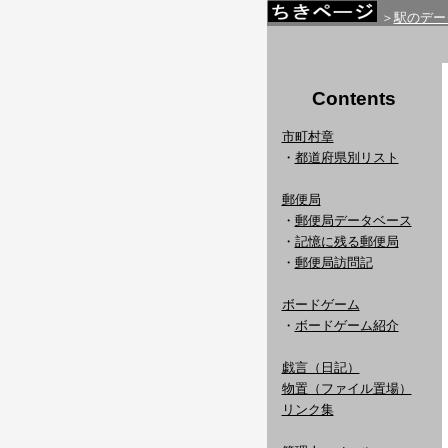
＞
駅のデー
Contents
市町村章
・
都道府県別リスト
郵便局
・
郵便局データベース
・
記憶に残る郵便局
・
郵便局訪問記
ボードゲーム
・
ボードゲーム紹介
戯言（日記）
物置（ファイル置場）
リンク集