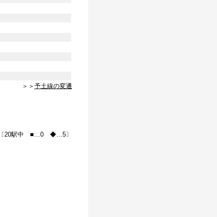
＞＞
予土線の変遷
〔20駅中 ■…0 ◆…5〕