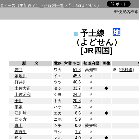
タベース（更新終了）
＞
路線別一覧
＞予土線(よどせん)
郵便局名検
■
予土線
（よどせん）
[JR四国]
駅 名
電略
営業キロ
都道府県
画像
若井
ワカ
51.3
高知県
※（
中村線
）
家地川
イエ
45.5
〃
打井川
ウツ
40.6
〃
土佐大正
タシ
33.7
〃
◆
土佐昭和
シヨ
24.8
〃
十川
トカ
20.3
〃
半家
ハケ
12.4
〃
江川崎
エカ
8.6
〃
◆
西ヶ方
ニホ
5.9
〃
真土
ツチ
0.0
愛媛県
吉野生
ヨシ
1.7
〃
松丸
マル
4.0
〃
◆