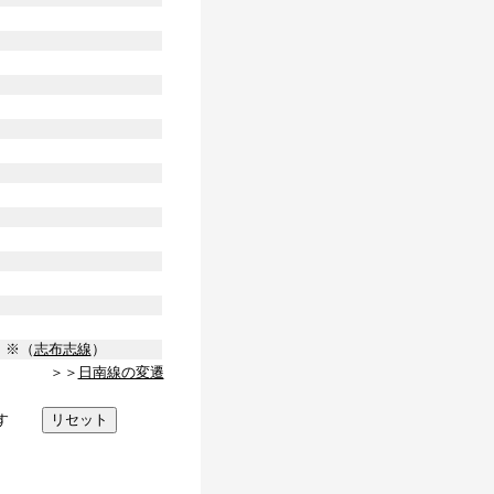
 ※（
志布志線
）
＞＞
日南線の変遷
す