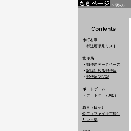
＞
駅のデー
Contents
市町村章
・
都道府県別リスト
郵便局
・
郵便局データベース
・
記憶に残る郵便局
・
郵便局訪問記
ボードゲーム
・
ボードゲーム紹介
戯言（日記）
物置（ファイル置場）
リンク集