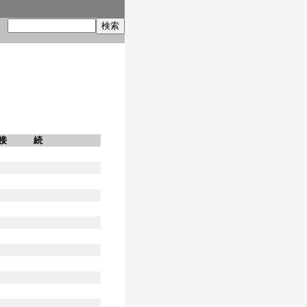
索
接 続