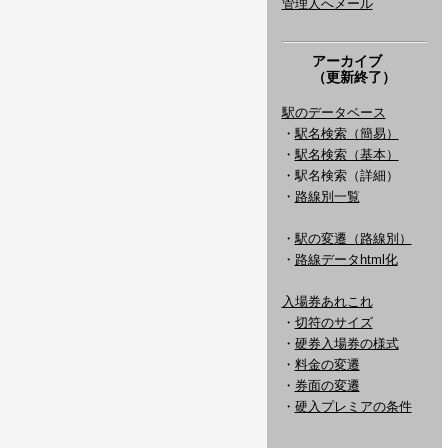
管理人へメール
アーカイブ
（更新終了）
駅のデータベース
・
駅名検索（簡易）
・
駅名検索（基本）
・駅名検索（詳細）
・
路線別一覧
・
駅の変遷（路線別）
・
路線データhtml化
入場券あれこれ
・
切符のサイズ
・
硬券入場券の様式
・
料金の変遷
・
券面の変遷
・
硬入プレミアの条件