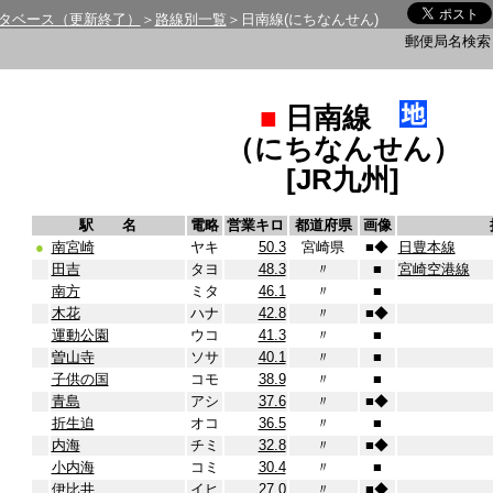
タベース（更新終了）
＞
路線別一覧
＞日南線(にちなんせん)
郵便局名検
■
日南線
（にちなんせん）
[JR九州]
駅 名
電略
営業キロ
都道府県
画像
●
南宮崎
ヤキ
50.3
宮崎県
■
◆
日豊本線
田吉
タヨ
48.3
〃
■
宮崎空港線
南方
ミタ
46.1
〃
■
木花
ハナ
42.8
〃
■
◆
運動公園
ウコ
41.3
〃
■
曽山寺
ソサ
40.1
〃
■
子供の国
コモ
38.9
〃
■
青島
アシ
37.6
〃
■
◆
折生迫
オコ
36.5
〃
■
内海
チミ
32.8
〃
■
◆
小内海
コミ
30.4
〃
■
伊比井
イヒ
27.0
〃
■
◆