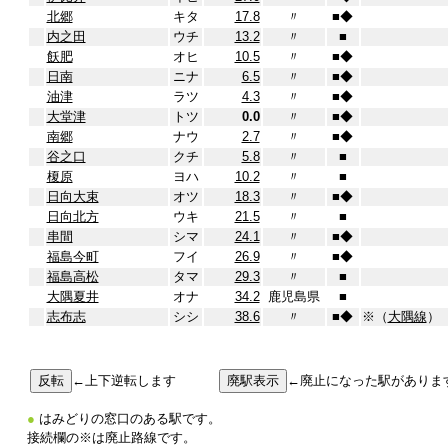
北郷
キタ
17.8
〃
■
◆
内之田
ウチ
13.2
〃
■
飫肥
オヒ
10.5
〃
■
◆
日南
ニナ
6.5
〃
■
◆
油津
ラツ
4.3
〃
■
◆
大堂津
トツ
0.0
〃
■
◆
南郷
ナウ
2.7
〃
■
◆
谷之口
クチ
5.8
〃
■
榎原
ヨハ
10.2
〃
■
日向大束
オツ
18.3
〃
■
◆
日向北方
ウキ
21.5
〃
■
串間
シマ
24.1
〃
■
◆
福島今町
フイ
26.9
〃
■
◆
福島高松
タマ
29.3
〃
■
大隅夏井
オナ
34.2
鹿児島県
■
志布志
シシ
38.6
〃
■
◆
※（
大隅線
）
←上下逆転します
←廃止になった駅がありま
●
はみどりの窓口のある駅です。
接続欄の※は廃止路線です。