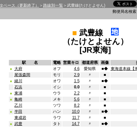
タベース（更新終了）
＞
路線別一覧
＞武豊線(たけとよせん)
郵便局名検
■
武豊線
（たけとよせん）
[JR東海]
駅 名
電略
営業キロ
都道府県
画像
●
大府
オフ
4.6
愛知県
■
◆
東海道本線【
尾張森岡
モリ
2.9
〃
■
●
緒川
オワ
1.5
〃
■
◆
石浜
イシ
0.0
〃
■
●
東浦
ウラ
2.2
〃
■
●
亀崎
メキ
5.6
〃
■
乙川
ツワ
8.2
〃
■
●
半田
ハン
10.0
〃
■
◆
東成岩
ラワ
11.7
〃
■
●
武豊
タト
14.7
〃
■
◆