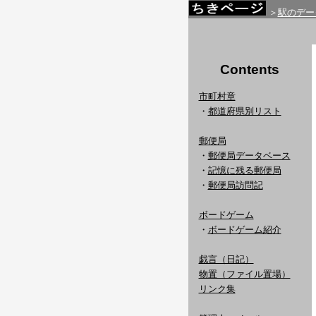
＞
駅のデー
Contents
市町村章
・
都道府県別リスト
郵便局
・
郵便局データベース
・
記憶に残る郵便局
・
郵便局訪問記
ボードゲーム
・
ボードゲーム紹介
戯言（日記）
物置（ファイル置場）
リンク集