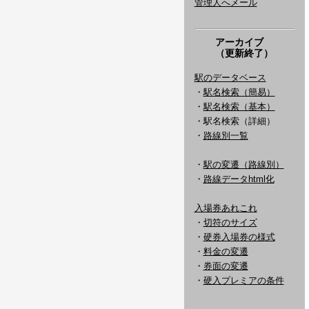
管理人へメール
アーカイブ
（更新終了）
駅のデータベース
・
駅名検索（簡易）
・
駅名検索（基本）
・駅名検索（詳細）
・
路線別一覧
・
駅の変遷（路線別）
・
路線データhtml化
入場券あれこれ
・
切符のサイズ
・
硬券入場券の様式
・
料金の変遷
・
券面の変遷
・
硬入プレミアの条件