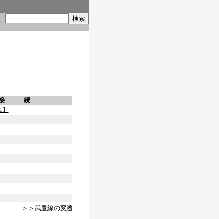
索
接 続
海】
＞＞
武豊線の変遷