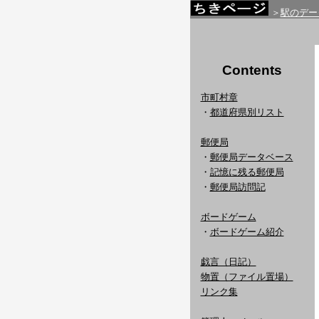
＞
駅のデー
Contents
市町村章
・
都道府県別リスト
郵便局
・
郵便局データベース
・
記憶に残る郵便局
・
郵便局訪問記
ボードゲーム
・
ボードゲーム紹介
戯言（日記）
物置（ファイル置場）
リンク集