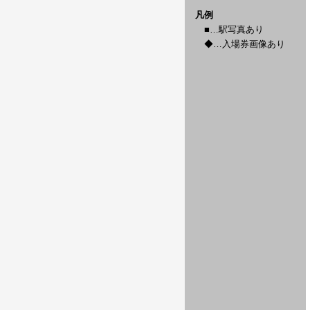
凡例
■…駅写真あり
◆…入場券画像あり