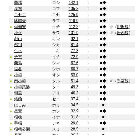
蘭越
コシ
142.1
〃
■
◆
昆布
コフ
135.2
〃
■
◆
ニセコ
ニセ
125.9
〃
■
◆
比羅夫
ラフ
118.9
〃
■
◆
●
倶知安
クチ
112.2
〃
■
◆
※（
胆振線
）
小沢
サワ
101.9
〃
■
◆
※（
岩内線
）
銀山
キン
92.1
〃
■
◆
然別
シカ
81.4
〃
■
◆
仁木
ニキ
77.3
〃
■
◆
●
余市
イチ
72.9
〃
■
◆
蘭島
シマ
67.6
〃
■
◆
塩谷
シホ
60.7
〃
■
◆
●
小樽
オタ
53.0
〃
■
◆
●
南小樽
タル
51.4
〃
■
◆
※（
手宮線
）
●
小樽築港
タコ
49.3
〃
■
◆
朝里
アリ
46.2
〃
■
◆
●
銭函
セニ
37.4
〃
■
◆
ほしみ
ホミ
34.5
〃
■
●
星置
ホシ
32.9
〃
■
◆
稲穂
イナ
31.8
〃
■
●
手稲
テネ
29.8
〃
■
◆
●
稲積公園
スミ
28.5
〃
■