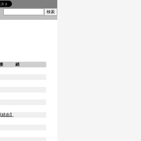
索
接 続
原経由】