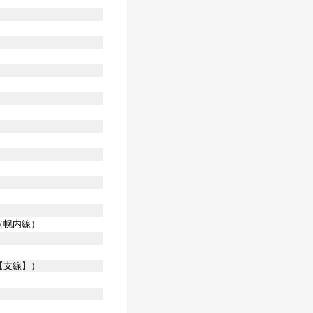
（
幌内線
）
【支線】
）