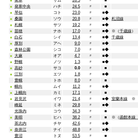
●
発寒
サム
26.3
〃
■
●
発寒中央
ハチ
24.5
〃
■
●
琴似
コト
23.0
〃
■
◆
●
桑園
ソウ
20.8
〃
■
◆
札沼線
●
札幌
サツ
19.2
〃
■
◆
●
苗穂
ナホ
17.0
〃
■
◆
※（
千歳線
）
●
白石
シイ
13.4
〃
■
◆
千歳線
●
厚別
アヘ
9.0
〃
■
◆
●
森林公園
シコ
7.0
〃
■
◆
●
大麻
オア
4.7
〃
■
◆
●
野幌
ノツ
1.3
〃
■
◆
●
高砂
サコ
0.0
〃
■
●
江別
エツ
1.8
〃
■
◆
豊幌
トホ
8.0
〃
■
●
幌向
ムイ
11.2
〃
■
◆
●
上幌向
カミ
17.1
〃
■
●
岩見沢
イワ
21.4
〃
■
◆
室蘭本線
※
峰延
ミネ
29.8
〃
■
◆
光珠内
コウ
34.3
〃
■
●
美唄
ヒハ
38.2
〃
■
※（
函館本線
茶志内
チヤ
42.6
〃
■
◆
●
奈井江
ナイ
48.8
〃
■
◆
豊沼
トヌ
53.5
〃
■