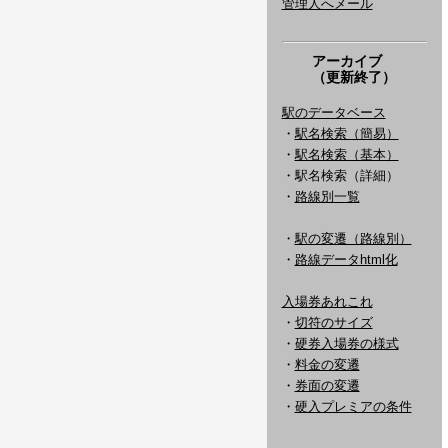
管理人へメール
アーカイブ
（更新終了）
駅のデータベース
・
駅名検索（簡易）
・
駅名検索（基本）
・駅名検索（詳細）
・
路線別一覧
・
駅の変遷（路線別）
・
路線データhtml化
入場券あれこれ
・
切符のサイズ
・
硬券入場券の様式
・
料金の変遷
・
券面の変遷
・
硬入プレミアの条件