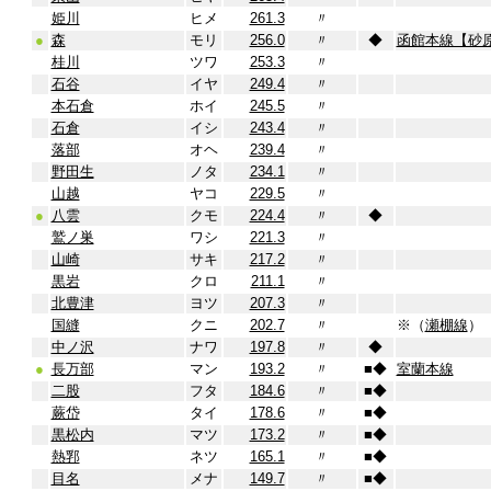
姫川
ヒメ
261.3
〃
●
森
モリ
256.0
〃
◆
函館本線【砂
桂川
ツワ
253.3
〃
石谷
イヤ
249.4
〃
本石倉
ホイ
245.5
〃
石倉
イシ
243.4
〃
落部
オヘ
239.4
〃
野田生
ノタ
234.1
〃
山越
ヤコ
229.5
〃
●
八雲
クモ
224.4
〃
◆
鷲ノ巣
ワシ
221.3
〃
山崎
サキ
217.2
〃
黒岩
クロ
211.1
〃
北豊津
ヨツ
207.3
〃
国縫
クニ
202.7
〃
※（
瀬棚線
）
中ノ沢
ナワ
197.8
〃
◆
●
長万部
マン
193.2
〃
■
◆
室蘭本線
二股
フタ
184.6
〃
■
◆
蕨岱
タイ
178.6
〃
■
◆
黒松内
マツ
173.2
〃
■
◆
熱郛
ネツ
165.1
〃
■
◆
目名
メナ
149.7
〃
■
◆