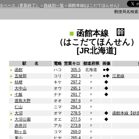
タベース（更新終了）
＞
路線別一覧
＞函館本線(はこだてほんせん)
郵便局名検
■
函館本線
（はこだてほんせん）
[JR北海道]
駅 名
電略
営業キロ
都道府県
画像
●
函館
ハコ
305.5
北海道
■
◆
●
五稜郭
コリ
302.1
〃
■
◆
江差線
●
桔梗
キケ
297.2
〃
◆
大中山
オウ
295.1
〃
◆
●
七飯
ナナ
291.7
〃
◆
渡島大野
オオ
287.6
〃
仁山
ニマ
284.3
〃
●
大沼
オマ
278.5
〃
◆
函館本線【砂
●
大沼公園
オエ
277.5
〃
◆
赤井川
アカ
273.8
〃
駒ヶ岳
コマ
269.0
〃
東山
ヒヤ
265.4
〃