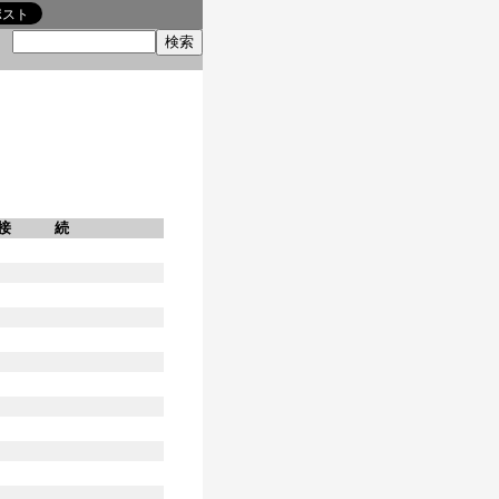
索
接 続