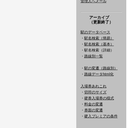
管理人へメール
アーカイブ
（更新終了）
駅のデータベース
・
駅名検索（簡易）
・
駅名検索（基本）
・駅名検索（詳細）
・
路線別一覧
・
駅の変遷（路線別）
・
路線データhtml化
入場券あれこれ
・
切符のサイズ
・
硬券入場券の様式
・
料金の変遷
・
券面の変遷
・
硬入プレミアの条件