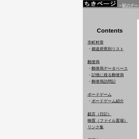
＞
駅のデー
Contents
市町村章
・
都道府県別リスト
郵便局
・
郵便局データベース
・
記憶に残る郵便局
・
郵便局訪問記
ボードゲーム
・
ボードゲーム紹介
戯言（日記）
物置（ファイル置場）
リンク集