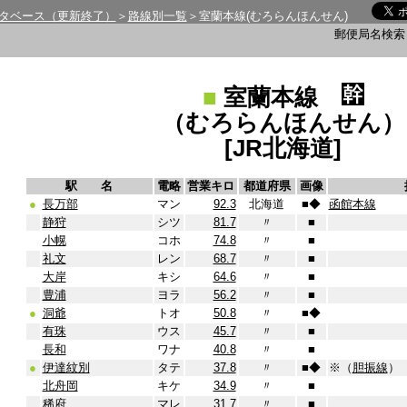
タベース（更新終了）
＞
路線別一覧
＞室蘭本線(むろらんほんせん)
郵便局名検
■
室蘭本線
（むろらんほんせん）
[JR北海道]
駅 名
電略
営業キロ
都道府県
画像
●
長万部
マン
92.3
北海道
■
◆
函館本線
静狩
シツ
81.7
〃
■
小幌
コホ
74.8
〃
■
礼文
レン
68.7
〃
■
大岸
キシ
64.6
〃
■
豊浦
ヨラ
56.2
〃
■
●
洞爺
トオ
50.8
〃
■
◆
有珠
ウス
45.7
〃
■
長和
ワナ
40.8
〃
■
●
伊達紋別
タテ
37.8
〃
■
◆
※（
胆振線
）
北舟岡
キケ
34.9
〃
■
稀府
マレ
31.7
〃
■