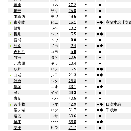
黄金
コネ
27.2
〃
■
崎守
サキ
25.0
〃
■
本輪西
モワ
19.6
〃
■
●
東室蘭
ヒム
15.1
〃
■
◆
室蘭本線【支
鷲別
ワヘ
13.2
〃
■
●
幌別
ヘツ
5.5
〃
■
◆
富浦
トウ
0.0
〃
■
●
登別
ノホ
2.4
〃
■
◆
虎杖浜
コヨ
5.8
〃
■
竹浦
タケ
10.6
〃
■
北吉原
キラ
13.4
〃
■
萩野
ハノ
15.5
〃
■
◆
●
白老
シラ
21.3
〃
■
◆
社台
シタ
26.8
〃
■
錦岡
ニオ
33.1
〃
■
◆
糸井
イイ
38.3
〃
■
青葉
オハ
40.5
〃
■
●
苫小牧
トマ
42.9
〃
■
◆
日高本線
沼ノ端
ハタ
51.7
〃
■
◆
千歳線
遠浅
トサ
60.6
〃
■
早来
ハヤ
66.0
〃
■
◆
安平
ヒラ
71.7
〃
■