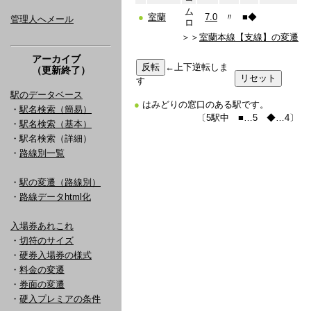
ム
●
室蘭
7.0
〃
■
◆
管理人へメール
ロ
＞＞
室蘭本線【支線】の変遷
アーカイブ
←上下逆転しま
（更新終了）
す
駅のデータベース
●
はみどりの窓口のある駅です。
・
駅名検索（簡易）
〔5駅中 ■…5 ◆…4〕
・
駅名検索（基本）
・駅名検索（詳細）
・
路線別一覧
・
駅の変遷（路線別）
・
路線データhtml化
入場券あれこれ
・
切符のサイズ
・
硬券入場券の様式
・
料金の変遷
・
券面の変遷
・
硬入プレミアの条件