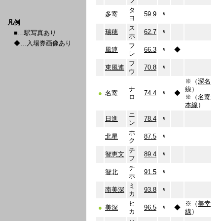
ツ
タ
多寄
59.9
〃
ヨ
凡例
ス
瑞穂
62.7
〃
■…駅写真あり
ホ
◆…入場券画像あり
フ
風連
66.3
〃
◆
レ
フ
東風連
70.8
〃
ウ
※（
深名
ナ
線
）
●
名寄
74.4
〃
◆
ロ
※（
名寄
本線
）
ニ
日進
78.4
〃
ン
ホ
北星
87.5
〃
ク
チ
智恵文
89.4
〃
フ
チ
智北
91.5
〃
ホ
ミ
南美深
93.8
〃
カ
ヒ
※（
美幸
●
美深
96.5
〃
◆
カ
線
）