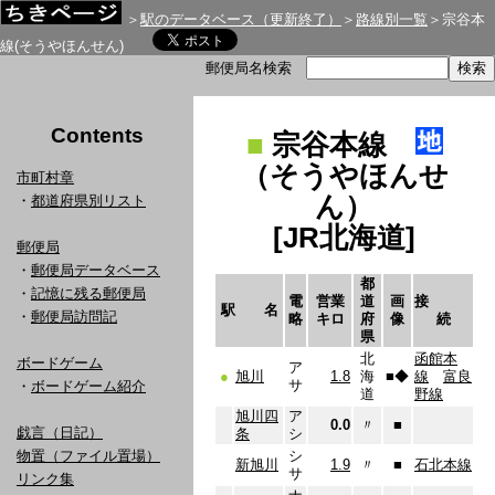
＞
駅のデータベース（更新終了）
＞
路線別一覧
＞宗谷本
線(そうやほんせん)
郵便局名検索
Contents
■
宗谷本線
（そうやほんせ
市町村章
ん）
・
都道府県別リスト
[JR北海道]
郵便局
・
郵便局データベース
都
・
記憶に残る郵便局
電
営業
道
画
接
駅 名
・
郵便局訪問記
略
キロ
府
像
続
県
北
函館本
ボードゲーム
ア
●
旭川
1.8
海
■
◆
線
富良
サ
・
ボードゲーム紹介
道
野線
旭川四
ア
0.0
〃
■
戯言（日記）
条
シ
物置（ファイル置場）
シ
新旭川
1.9
〃
■
石北本線
サ
リンク集