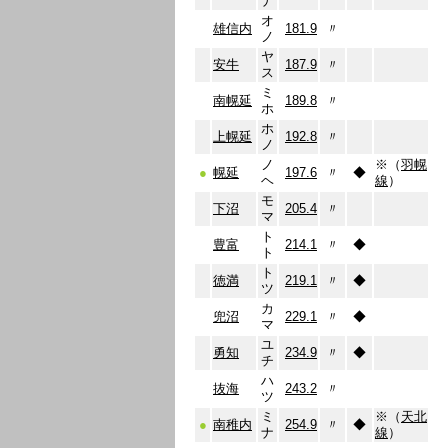
ナ
オ
雄信内
181.9
〃
ノ
ヤ
安牛
187.9
〃
ス
ミ
南幌延
189.8
〃
ホ
ホ
上幌延
192.8
〃
ノ
ノ
※（
羽幌
●
幌延
197.6
〃
◆
ヘ
線
）
モ
下沼
205.4
〃
マ
ト
豊富
214.1
〃
◆
ト
ト
徳満
219.1
〃
◆
ツ
カ
兜沼
229.1
〃
◆
マ
ユ
勇知
234.9
〃
◆
チ
ハ
抜海
243.2
〃
ツ
ミ
※（
天北
●
南稚内
254.9
〃
◆
ナ
線
）