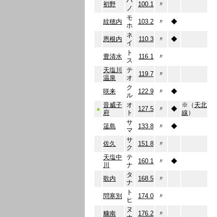
ハ
初野
100.1
〃
ノ
モ
紋穂内
103.2
〃
◆
ホ
ネ
恩根内
110.3
〃
◆
イ
ト
豊清水
116.1
〃
ス
天塩川
テ
119.7
〃
温泉
オ
ク
咲来
122.9
〃
◆
ル
音威子
オ
※（
天北
●
127.5
〃
◆
府
ト
線
）
サ
筬島
133.8
〃
◆
マ
サ
佐久
151.8
〃
ク
天塩中
テ
160.1
〃
◆
川
ナ
タ
歌内
168.5
〃
ナ
ト
問寒別
174.0
〃
ヒ
ヌ
糠南
176.2
〃