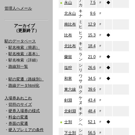
ナ
●
永山
7.5
〃
◆
カ
管理人へメール
キ
北永山
9.6
〃
ナ
ミ
南比布
12.9
〃
アーカイブ
ヒ
（更新終了）
ヒ
比布
15.3
〃
◆
フ
駅のデータベース
キ
北比布
18.4
〃
・
駅名検索（簡易）
ヒ
・
駅名検索（基本）
ラ
蘭留
21.0
〃
◆
ン
・駅名検索（詳細）
シ
・
路線別一覧
塩狩
26.6
〃
◆
リ
ワ
和寒
34.5
〃
◆
・
駅の変遷（路線別）
サ
・
路線データhtml化
ロ
東六線
39.6
〃
ク
ケ
入場券あれこれ
剣淵
43.4
〃
ヌ
・
切符のサイズ
キ
・
硬券入場券の様式
北剣淵
48.4
〃
チ
・
料金の変遷
シ
●
士別
52.1
〃
◆
・
券面の変遷
ヘ
・
硬入プレミアの条件
シ
下士別
56.5
〃