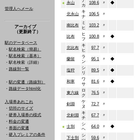
ナ
●
永山
108.6
〃
◆
カ
管理人へメール
キ
北永山
106.5
〃
ナ
ミ
南比布
103.2
〃
アーカイブ
ヒ
（更新終了）
ヒ
比布
100.8
〃
◆
フ
駅のデータベース
キ
北比布
97.7
〃
・
駅名検索（簡易）
ヒ
・
駅名検索（基本）
ラ
蘭留
95.1
〃
◆
ン
・駅名検索（詳細）
シ
・
路線別一覧
塩狩
89.5
〃
◆
リ
ワ
和寒
81.6
〃
◆
・
駅の変遷（路線別）
サ
・
路線データhtml化
ロ
東六線
76.5
〃
ク
ケ
入場券あれこれ
剣淵
72.7
〃
ヌ
・
切符のサイズ
キ
・
硬券入場券の様式
北剣淵
67.7
〃
チ
・
料金の変遷
シ
●
士別
64.0
〃
◆
・
券面の変遷
ヘ
・
硬入プレミアの条件
シ
下士別
59.6
〃