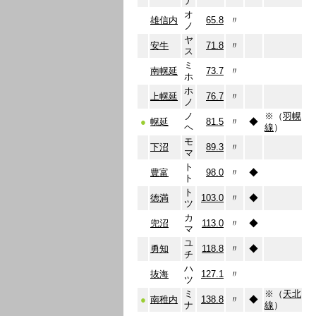
ナ
オ
雄信内
65.8
〃
ノ
ヤ
安牛
71.8
〃
ス
ミ
南幌延
73.7
〃
ホ
ホ
上幌延
76.7
〃
ノ
ノ
※（
羽幌
●
幌延
81.5
〃
◆
ヘ
線
）
モ
下沼
89.3
〃
マ
ト
豊富
98.0
〃
◆
ト
ト
徳満
103.0
〃
◆
ツ
カ
兜沼
113.0
〃
◆
マ
ユ
勇知
118.8
〃
◆
チ
ハ
抜海
127.1
〃
ツ
ミ
※（
天北
●
南稚内
138.8
〃
◆
ナ
線
）