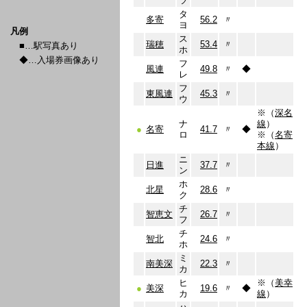
ツ
タ
多寄
56.2
〃
ヨ
凡例
ス
瑞穂
53.4
〃
■…駅写真あり
ホ
◆…入場券画像あり
フ
風連
49.8
〃
◆
レ
フ
東風連
45.3
〃
ウ
※（
深名
ナ
線
）
●
名寄
41.7
〃
◆
ロ
※（
名寄
本線
）
ニ
日進
37.7
〃
ン
ホ
北星
28.6
〃
ク
チ
智恵文
26.7
〃
フ
チ
智北
24.6
〃
ホ
ミ
南美深
22.3
〃
カ
ヒ
※（
美幸
●
美深
19.6
〃
◆
カ
線
）