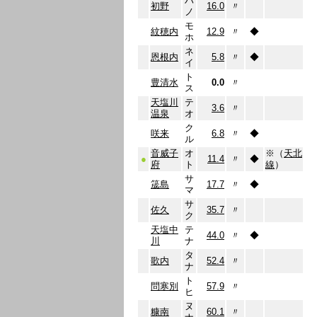
ハ
初野
16.0
〃
ノ
モ
紋穂内
12.9
〃
◆
ホ
ネ
恩根内
5.8
〃
◆
イ
ト
豊清水
0.0
〃
ス
天塩川
テ
3.6
〃
温泉
オ
ク
咲来
6.8
〃
◆
ル
音威子
オ
※（
天北
●
11.4
〃
◆
府
ト
線
）
サ
筬島
17.7
〃
◆
マ
サ
佐久
35.7
〃
ク
天塩中
テ
44.0
〃
◆
川
ナ
タ
歌内
52.4
〃
ナ
ト
問寒別
57.9
〃
ヒ
ヌ
糠南
60.1
〃