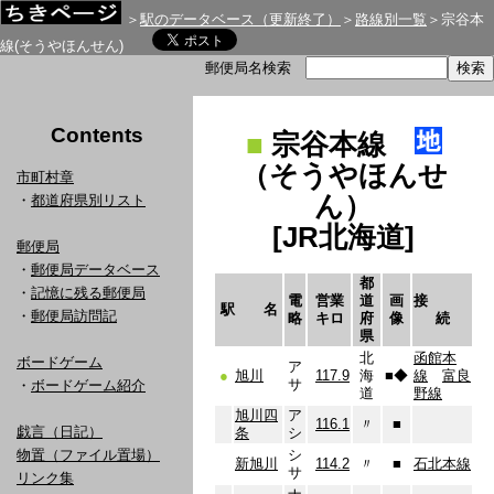
＞
駅のデータベース（更新終了）
＞
路線別一覧
＞宗谷本
線(そうやほんせん)
郵便局名検索
Contents
■
宗谷本線
（そうやほんせ
市町村章
ん）
・
都道府県別リスト
[JR北海道]
郵便局
・
郵便局データベース
都
・
記憶に残る郵便局
電
営業
道
画
接
駅 名
・
郵便局訪問記
略
キロ
府
像
続
県
北
函館本
ボードゲーム
ア
●
旭川
117.9
海
■
◆
線
富良
サ
・
ボードゲーム紹介
道
野線
旭川四
ア
116.1
〃
■
戯言（日記）
条
シ
物置（ファイル置場）
シ
新旭川
114.2
〃
■
石北本線
サ
リンク集