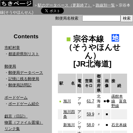
＞
駅のデータベース（更新終了）
＞
路線別一覧
＞宗谷本
線(そうやほんせん)
郵便局名検索
Contents
■
宗谷本線
（そうやほんせ
市町村章
ん）
・
都道府県別リスト
[JR北海道]
郵便局
・
郵便局データベース
都
・
記憶に残る郵便局
電
営業
道
画
接
駅 名
・
郵便局訪問記
略
キロ
府
像
続
県
北
函館本
ボードゲーム
ア
●
旭川
61.7
海
■
◆
線
富良
サ
・
ボードゲーム紹介
道
野線
旭川四
ア
59.9
〃
■
戯言（日記）
条
シ
物置（ファイル置場）
シ
新旭川
58.0
〃
■
石北本線
サ
リンク集