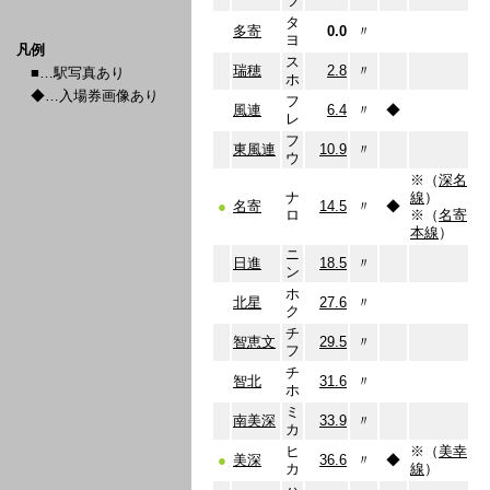
ツ
タ
多寄
0.0
〃
ヨ
凡例
ス
瑞穂
2.8
〃
■…駅写真あり
ホ
◆…入場券画像あり
フ
風連
6.4
〃
◆
レ
フ
東風連
10.9
〃
ウ
※（
深名
ナ
線
）
●
名寄
14.5
〃
◆
ロ
※（
名寄
本線
）
ニ
日進
18.5
〃
ン
ホ
北星
27.6
〃
ク
チ
智恵文
29.5
〃
フ
チ
智北
31.6
〃
ホ
ミ
南美深
33.9
〃
カ
ヒ
※（
美幸
●
美深
36.6
〃
◆
カ
線
）