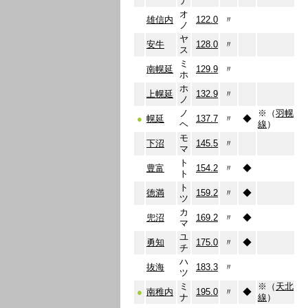
ナ
オ
雄信内
122.0
〃
ノ
ヤ
安牛
128.0
〃
ス
ミ
南幌延
129.9
〃
ホ
ホ
上幌延
132.9
〃
ノ
ノ
※（
羽幌
●
幌延
137.7
〃
◆
ヘ
線
）
モ
下沼
145.5
〃
マ
ト
豊富
154.2
〃
◆
ト
ト
徳満
159.2
〃
◆
ツ
カ
兜沼
169.2
〃
◆
マ
ユ
勇知
175.0
〃
◆
チ
ハ
抜海
183.3
〃
ツ
ミ
※（
天北
●
南稚内
195.0
〃
◆
ナ
線
）