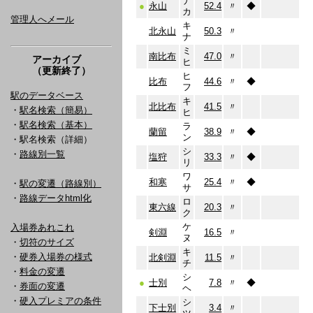
ナ
●
永山
52.4
〃
◆
カ
管理人へメール
キ
北永山
50.3
〃
ナ
ミ
南比布
47.0
〃
アーカイブ
ヒ
（更新終了）
ヒ
比布
44.6
〃
◆
フ
駅のデータベース
キ
北比布
41.5
〃
・
駅名検索（簡易）
ヒ
・
駅名検索（基本）
ラ
蘭留
38.9
〃
◆
ン
・駅名検索（詳細）
シ
・
路線別一覧
塩狩
33.3
〃
◆
リ
ワ
和寒
25.4
〃
◆
・
駅の変遷（路線別）
サ
・
路線データhtml化
ロ
東六線
20.3
〃
ク
ケ
入場券あれこれ
剣淵
16.5
〃
ヌ
・
切符のサイズ
キ
・
硬券入場券の様式
北剣淵
11.5
〃
チ
・
料金の変遷
シ
●
士別
7.8
〃
◆
・
券面の変遷
ヘ
・
硬入プレミアの条件
シ
下士別
3.4
〃