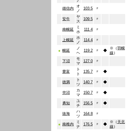
ナ
オ
雄信内
103.5
〃
ノ
ヤ
安牛
109.5
〃
ス
ミ
南幌延
111.4
〃
ホ
ホ
上幌延
114.4
〃
ノ
ノ
※（
羽幌
●
幌延
119.2
〃
◆
ヘ
線
）
モ
下沼
127.0
〃
マ
ト
豊富
135.7
〃
◆
ト
ト
徳満
140.7
〃
◆
ツ
カ
兜沼
150.7
〃
◆
マ
ユ
勇知
156.5
〃
◆
チ
ハ
抜海
164.8
〃
ツ
ミ
※（
天北
●
南稚内
176.5
〃
◆
ナ
線
）