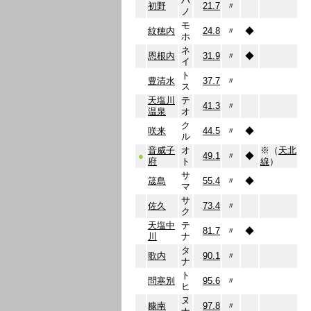
ハ
初野
21.7
〃
ノ
モ
紋穂内
24.8
〃
◆
ホ
ネ
恩根内
31.9
〃
◆
イ
ト
豊清水
37.7
〃
ス
天塩川
テ
41.3
〃
温泉
オ
ク
咲来
44.5
〃
◆
ル
音威子
オ
※（
天北
●
49.1
〃
◆
府
ト
線
）
サ
筬島
55.4
〃
◆
マ
サ
佐久
73.4
〃
ク
天塩中
テ
81.7
〃
◆
川
ナ
タ
歌内
90.1
〃
ナ
ト
問寒別
95.6
〃
ヒ
ヌ
糠南
97.8
〃