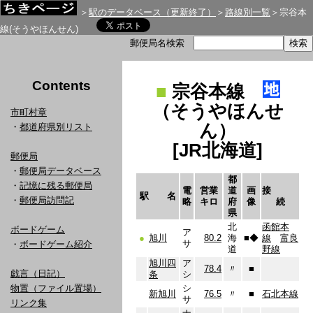
＞
駅のデータベース（更新終了）
＞
路線別一覧
＞宗谷本
線(そうやほんせん)
郵便局名検索
Contents
■
宗谷本線
（そうやほんせ
市町村章
ん）
・
都道府県別リスト
[JR北海道]
郵便局
・
郵便局データベース
都
・
記憶に残る郵便局
電
営業
道
画
接
駅 名
・
郵便局訪問記
略
キロ
府
像
続
県
北
函館本
ボードゲーム
ア
●
旭川
80.2
海
■
◆
線
富良
サ
・
ボードゲーム紹介
道
野線
旭川四
ア
78.4
〃
■
戯言（日記）
条
シ
物置（ファイル置場）
シ
新旭川
76.5
〃
■
石北本線
サ
リンク集