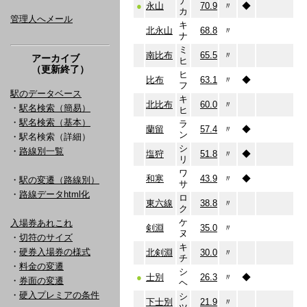
ナ
●
永山
70.9
〃
◆
カ
管理人へメール
キ
北永山
68.8
〃
ナ
ミ
南比布
65.5
〃
アーカイブ
ヒ
（更新終了）
ヒ
比布
63.1
〃
◆
フ
駅のデータベース
キ
北比布
60.0
〃
・
駅名検索（簡易）
ヒ
・
駅名検索（基本）
ラ
蘭留
57.4
〃
◆
ン
・駅名検索（詳細）
シ
・
路線別一覧
塩狩
51.8
〃
◆
リ
ワ
和寒
43.9
〃
◆
・
駅の変遷（路線別）
サ
・
路線データhtml化
ロ
東六線
38.8
〃
ク
ケ
入場券あれこれ
剣淵
35.0
〃
ヌ
・
切符のサイズ
キ
・
硬券入場券の様式
北剣淵
30.0
〃
チ
・
料金の変遷
シ
●
士別
26.3
〃
◆
・
券面の変遷
ヘ
・
硬入プレミアの条件
シ
下士別
21.9
〃