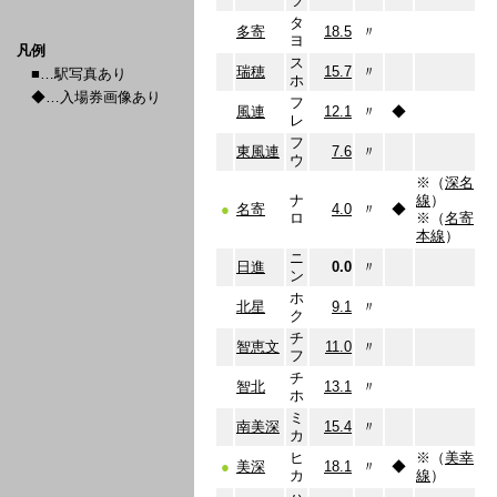
ツ
タ
多寄
18.5
〃
ヨ
凡例
ス
瑞穂
15.7
〃
■…駅写真あり
ホ
◆…入場券画像あり
フ
風連
12.1
〃
◆
レ
フ
東風連
7.6
〃
ウ
※（
深名
ナ
線
）
●
名寄
4.0
〃
◆
ロ
※（
名寄
本線
）
ニ
日進
0.0
〃
ン
ホ
北星
9.1
〃
ク
チ
智恵文
11.0
〃
フ
チ
智北
13.1
〃
ホ
ミ
南美深
15.4
〃
カ
ヒ
※（
美幸
●
美深
18.1
〃
◆
カ
線
）