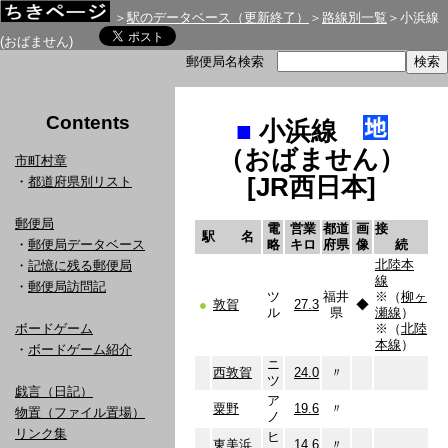
＞
駅のデータベース（更新終了）
＞
路線別一覧
＞小浜線
(おばません)
郵便局名検索
Contents
■
小浜線
（おばません）
市町村章
[JR西日本]
・
都道府県別リスト
郵便局
電
営業
都道
画
接
駅 名
・
郵便局データベース
略
キロ
府県
像
続
北陸本
・
記憶に残る郵便局
線
・
郵便局訪問記
ツ
福井
※（
柳ヶ
●
敦賀
27.3
◆
ル
県
瀬線
）
ボードゲーム
※（
北陸
本線
）
・
ボードゲーム紹介
ニ
西敦賀
24.0
〃
ツ
戯言（日記）
ア
粟野
19.6
〃
物置（ファイル置場）
ノ
リンク集
ヒ
東美浜
14.6
〃