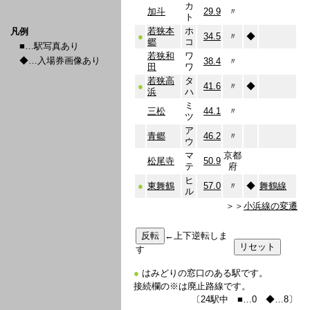
カ
加斗
29.9
〃
ト
若狭本
ホ
凡例
●
34.5
〃
◆
郷
コ
■…駅写真あり
若狭和
ワ
◆…入場券画像あり
38.4
〃
田
ワ
若狭高
タ
●
41.6
〃
◆
浜
ハ
ミ
三松
44.1
〃
ツ
ア
青郷
46.2
〃
ウ
マ
京都
松尾寺
50.9
テ
府
ヒ
●
東舞鶴
57.0
〃
◆
舞鶴線
ル
＞＞
小浜線の変遷
←上下逆転しま
す
●
はみどりの窓口のある駅です。
接続欄の※は廃止路線です。
〔24駅中 ■…0 ◆…8〕