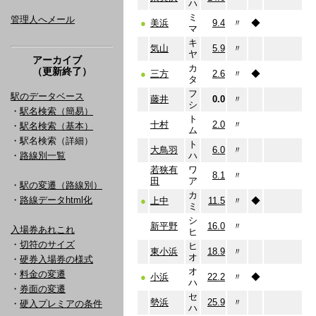
ハ
ミ
管理人へメール
●
美浜
9.4
〃
◆
マ
キ
気山
5.9
〃
ヤ
アーカイブ
カ
（更新終了）
●
三方
2.6
〃
◆
タ
フ
駅のデータベース
藤井
0.0
〃
シ
・
駅名検索（簡易）
ト
十村
2.0
〃
・
駅名検索（基本）
ム
・駅名検索（詳細）
ト
大鳥羽
6.0
〃
・
路線別一覧
ハ
若狭有
ワ
8.1
〃
田
ア
・
駅の変遷（路線別）
カ
・
路線データhtml化
●
上中
11.5
〃
◆
ミ
シ
新平野
16.0
〃
入場券あれこれ
ヒ
・
切符のサイズ
ヒ
東小浜
18.9
〃
オ
・
硬券入場券の様式
オ
・
料金の変遷
●
小浜
22.2
〃
◆
ハ
・
券面の変遷
セ
勢浜
25.9
〃
・
硬入プレミアの条件
ハ