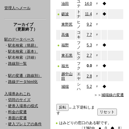
ユ
油田
14.0
〃
◆
テ
管理人へメール
ト
●
砺波
11.4
〃
◆
ナ
ヒ
アーカイブ
東野尻
9.2
〃
ノ
（更新終了）
コ
高儀
7.7
〃
キ
駅のデータベース
フ
●
福野
5.3
〃
◆
・
駅名検索（簡易）
ノ
・
駅名検索（基本）
ヒ
東石黒
2.7
〃
・駅名検索（詳細）
ク
・
路線別一覧
フ
●
福光
0.0
〃
◆
ク
越中山
エ
・
駅の変遷（路線別）
2.8
〃
田
ヤ
・
路線データhtml化
シ
城端
5.2
〃
◆
ハ
入場券あれこれ
＞＞
城端線の変遷
・
切符のサイズ
・
硬券入場券の様式
←上下逆転しま
・
料金の変遷
す
・
券面の変遷
●
はみどりの窓口のある駅です。
・
硬入プレミアの条件
〔13駅中 ■…0 ◆…8〕