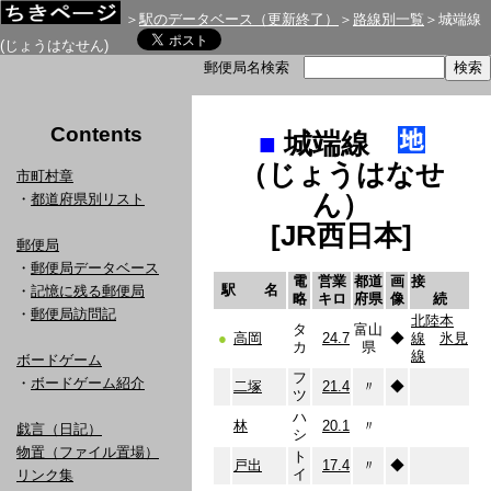
＞
駅のデータベース（更新終了）
＞
路線別一覧
＞城端線
(じょうはなせん)
郵便局名検索
Contents
■
城端線
（じょうはなせ
市町村章
ん）
・
都道府県別リスト
[JR西日本]
郵便局
・
郵便局データベース
電
営業
都道
画
接
駅 名
・
記憶に残る郵便局
略
キロ
府県
像
続
・
郵便局訪問記
北陸本
タ
富山
●
高岡
24.7
◆
線
氷見
カ
県
線
ボードゲーム
フ
・
ボードゲーム紹介
二塚
21.4
〃
◆
ツ
ハ
林
20.1
〃
戯言（日記）
シ
物置（ファイル置場）
ト
戸出
17.4
〃
◆
イ
リンク集