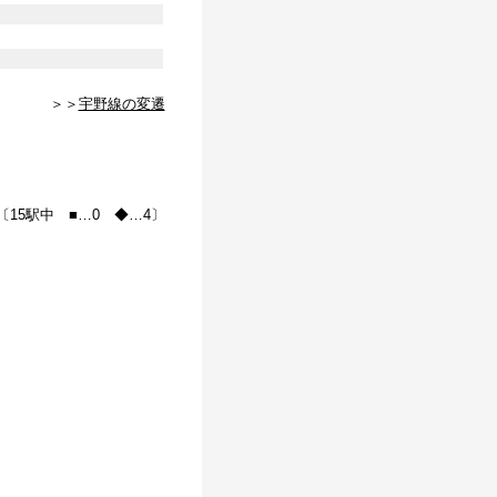
＞＞
宇野線の変遷
〔15駅中 ■…0 ◆…4〕