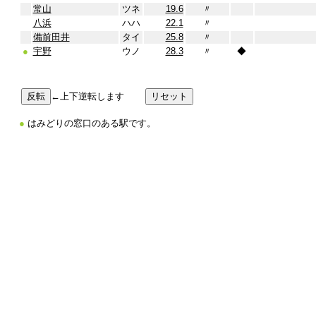
常山
ツネ
19.6
〃
八浜
ハハ
22.1
〃
備前田井
タイ
25.8
〃
●
宇野
ウノ
28.3
〃
◆
←上下逆転します
●
はみどりの窓口のある駅です。