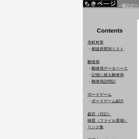
＞
駅のデー
Contents
市町村章
・
都道府県別リスト
郵便局
・
郵便局データベース
・
記憶に残る郵便局
・
郵便局訪問記
ボードゲーム
・
ボードゲーム紹介
戯言（日記）
物置（ファイル置場）
リンク集