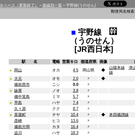
タベース（更新終了）
＞
路線別一覧
＞宇野線(うのせん)
郵便局名検
■
宇野線
（うのせん）
[JR西日本]
駅 名
電略
営業キロ
都道府県
画像
山陽本線
津
●
岡山
オカ
4.5
岡山県
◆
線
●
大元
オモ
2.0
〃
◆
備前西市
ニシ
0.0
〃
●
妹尾
ノオ
3.8
〃
備中箕島
ミマ
5.7
〃
●
早島
ハヤ
7.4
〃
久々原
クク
8.7
〃
●
茶屋町
チヤ
10.4
〃
◆
本四備讃線
彦崎
ヒコ
13.6
〃
備前片岡
カタ
16.4
〃
迫川
ハサ
18.3
〃