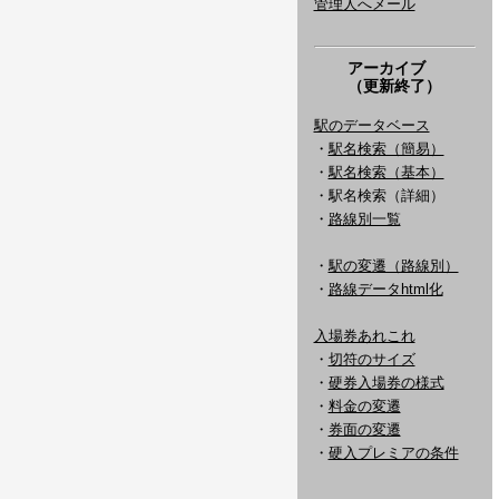
管理人へメール
アーカイブ
（更新終了）
駅のデータベース
・
駅名検索（簡易）
・
駅名検索（基本）
・駅名検索（詳細）
・
路線別一覧
・
駅の変遷（路線別）
・
路線データhtml化
入場券あれこれ
・
切符のサイズ
・
硬券入場券の様式
・
料金の変遷
・
券面の変遷
・
硬入プレミアの条件