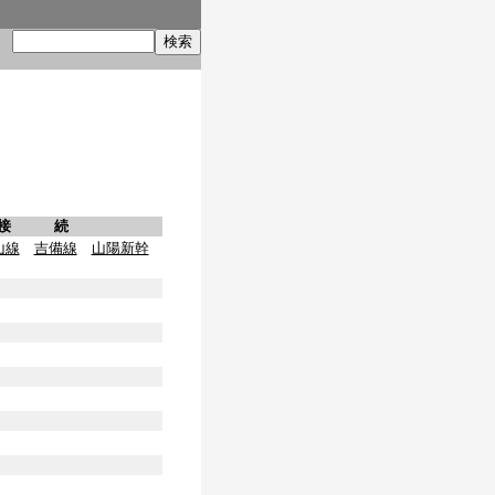
索
接 続
山線
吉備線
山陽新幹