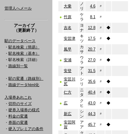
ノ
大乗
4.6
〃
管理人へメール
リ
ケ
●
竹原
8.1
〃
ラ
アーカイブ
ヨ
吉名
12.8
〃
◆
（更新終了）
ナ
キ
安芸津
17.5
〃
◆
駅のデータベース
ツ
カ
・
駅名検索（簡易）
風早
20.7
〃
サ
・
駅名検索（基本）
ウ
・駅名検索（詳細）
●
安浦
27.0
〃
◆
ラ
・
路線別一覧
ア
安登
31.5
〃
ト
・
駅の変遷（路線別）
安芸川
シ
●
35.6
〃
◆
尻
リ
・
路線データhtml化
ニ
仁方
40.4
〃
◆
タ
入場券あれこれ
ク
●
広
43.0
〃
◆
・
切符のサイズ
ヒ
・
硬券入場券の様式
シ
新広
44.3
〃
・
料金の変遷
ン
安芸阿
ア
・
券面の変遷
●
45.7
〃
◆
賀
ア
・
硬入プレミアの条件
ク