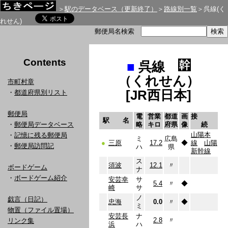
＞
駅のデータベース（更新終了）
＞
路線別一覧
＞呉線(く
れせん)
郵便局名検索
Contents
■
呉線
（くれせん）
市町村章
[JR西日本]
・
都道府県別リスト
郵便局
電
営業
都道
画
接
駅 名
・
郵便局データベース
略
キロ
府県
像
続
山陽本
・
記憶に残る郵便局
ミ
広島
●
三原
17.2
◆
線
山陽
・
郵便局訪問記
ハ
県
新幹線
ス
須波
12.1
〃
ボードゲーム
ナ
・
ボードゲーム紹介
安芸幸
サ
5.4
〃
◆
崎
サ
ノ
戯言（日記）
忠海
0.0
〃
◆
ミ
物置（ファイル置場）
安芸長
ナ
2.8
〃
リンク集
浜
ハ