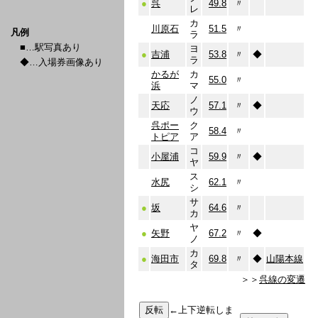
●
呉
49.8
〃
レ
カ
川原石
51.5
〃
凡例
ラ
■…駅写真あり
ヨ
●
吉浦
53.8
〃
◆
ラ
◆…入場券画像あり
かるが
カ
55.0
〃
浜
マ
ノ
天応
57.1
〃
◆
ウ
呉ポー
ク
58.4
〃
トピア
ア
コ
小屋浦
59.9
〃
◆
ヤ
ス
水尻
62.1
〃
シ
サ
●
坂
64.6
〃
カ
ヤ
●
矢野
67.2
〃
◆
ノ
カ
●
海田市
69.8
〃
◆
山陽本線
タ
＞＞
呉線の変遷
←上下逆転しま