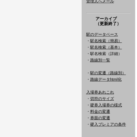
管理人へメール
アーカイブ
（更新終了）
駅のデータベース
・
駅名検索（簡易）
・
駅名検索（基本）
・駅名検索（詳細）
・
路線別一覧
・
駅の変遷（路線別）
・
路線データhtml化
入場券あれこれ
・
切符のサイズ
・
硬券入場券の様式
・
料金の変遷
・
券面の変遷
・
硬入プレミアの条件