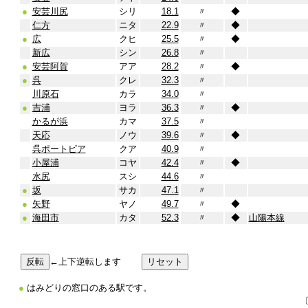
●
安芸川尻
シリ
18.1
〃
◆
仁方
ニタ
22.9
〃
◆
●
広
クヒ
25.5
〃
◆
新広
シン
26.8
〃
●
安芸阿賀
アア
28.2
〃
◆
●
呉
クレ
32.3
〃
川原石
カラ
34.0
〃
●
吉浦
ヨラ
36.3
〃
◆
かるが浜
カマ
37.5
〃
天応
ノウ
39.6
〃
◆
呉ポートピア
クア
40.9
〃
小屋浦
コヤ
42.4
〃
◆
水尻
スシ
44.6
〃
●
坂
サカ
47.1
〃
●
矢野
ヤノ
49.7
〃
◆
●
海田市
カタ
52.3
〃
◆
山陽本線
←上下逆転します
●
はみどりの窓口のある駅です。
〔