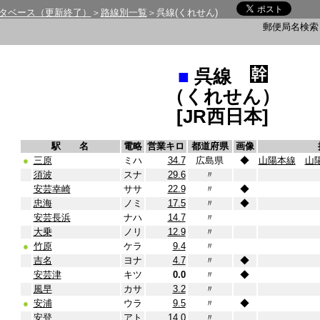
タベース（更新終了）
＞
路線別一覧
＞呉線(くれせん)
郵便局名検
■
呉線
（くれせん）
[JR西日本]
駅 名
電略
営業キロ
都道府県
画像
●
三原
ミハ
34.7
広島県
◆
山陽本線
山
須波
スナ
29.6
〃
安芸幸崎
ササ
22.9
〃
◆
忠海
ノミ
17.5
〃
◆
安芸長浜
ナハ
14.7
〃
大乗
ノリ
12.9
〃
●
竹原
ケラ
9.4
〃
吉名
ヨナ
4.7
〃
◆
安芸津
キツ
0.0
〃
◆
風早
カサ
3.2
〃
●
安浦
ウラ
9.5
〃
◆
安登
アト
14.0
〃