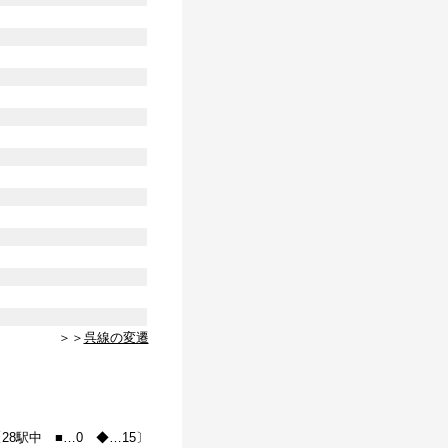
＞＞
呉線の変遷
28駅中 ■…0 ◆…15〕