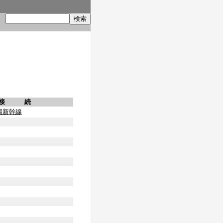
索
接 続
陽新幹線