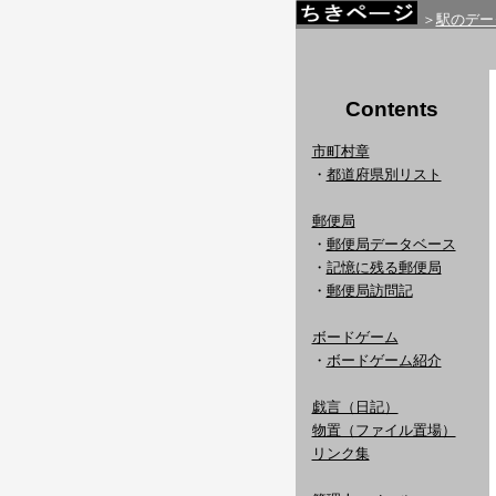
＞
駅のデー
Contents
市町村章
・
都道府県別リスト
郵便局
・
郵便局データベース
・
記憶に残る郵便局
・
郵便局訪問記
ボードゲーム
・
ボードゲーム紹介
戯言（日記）
物置（ファイル置場）
リンク集