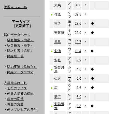
ノ
大乗
35.8
〃
管理人へメール
リ
ケ
●
竹原
32.3
〃
ラ
アーカイブ
ヨ
吉名
27.6
〃
◆
（更新終了）
ナ
キ
安芸津
22.9
〃
◆
駅のデータベース
ツ
カ
・
駅名検索（簡易）
風早
19.7
〃
サ
・
駅名検索（基本）
ウ
・駅名検索（詳細）
●
安浦
13.4
〃
◆
ラ
・
路線別一覧
ア
安登
8.9
〃
ト
・
駅の変遷（路線別）
安芸川
シ
●
4.8
〃
◆
尻
リ
・
路線データhtml化
ニ
仁方
0.0
〃
◆
タ
入場券あれこれ
ク
●
広
2.6
〃
◆
・
切符のサイズ
ヒ
・
硬券入場券の様式
シ
新広
3.9
〃
・
料金の変遷
ン
安芸阿
ア
・
券面の変遷
●
5.3
〃
◆
賀
ア
・
硬入プレミアの条件
ク