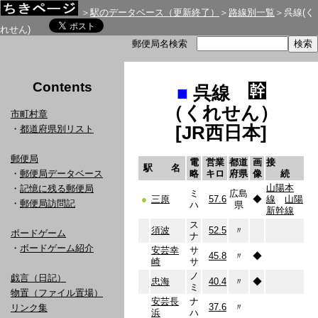
＞
駅のデータベース（更新終了）
＞
路線別一覧
＞呉線(く
れせん)
郵便局名検索
Contents
■
呉線
（くれせん）
市町村章
[JR西日本]
・
都道府県別リスト
郵便局
電
営業
都道
画
接
駅 名
・
郵便局データベース
略
キロ
府県
像
続
山陽本
・
記憶に残る郵便局
ミ
広島
●
三原
57.6
◆
線
山陽
・
郵便局訪問記
ハ
県
新幹線
ス
須波
52.5
〃
ボードゲーム
ナ
・
ボードゲーム紹介
安芸幸
サ
45.8
〃
◆
崎
サ
ノ
戯言（日記）
忠海
40.4
〃
◆
ミ
物置（ファイル置場）
安芸長
ナ
37.6
〃
リンク集
浜
ハ