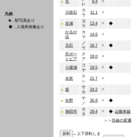
●
呉
9.4
〃
レ
カ
川原石
11.1
〃
凡例
ラ
■…駅写真あり
ヨ
●
吉浦
13.4
〃
◆
ラ
◆…入場券画像あり
かるが
カ
14.6
〃
浜
マ
ノ
天応
16.7
〃
◆
ウ
呉ポー
ク
18.0
〃
トピア
ア
コ
小屋浦
19.5
〃
◆
ヤ
ス
水尻
21.7
〃
シ
サ
●
坂
24.2
〃
カ
ヤ
●
矢野
26.8
〃
◆
ノ
カ
●
海田市
29.4
〃
◆
山陽本線
タ
＞＞
呉線の変遷
←上下逆転しま