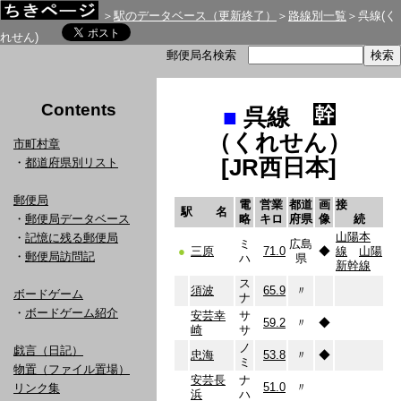
＞
駅のデータベース（更新終了）
＞
路線別一覧
＞呉線(く
れせん)
郵便局名検索
Contents
■
呉線
（くれせん）
市町村章
[JR西日本]
・
都道府県別リスト
郵便局
電
営業
都道
画
接
駅 名
・
郵便局データベース
略
キロ
府県
像
続
山陽本
・
記憶に残る郵便局
ミ
広島
●
三原
71.0
◆
線
山陽
・
郵便局訪問記
ハ
県
新幹線
ス
須波
65.9
〃
ボードゲーム
ナ
・
ボードゲーム紹介
安芸幸
サ
59.2
〃
◆
崎
サ
ノ
戯言（日記）
忠海
53.8
〃
◆
ミ
物置（ファイル置場）
安芸長
ナ
51.0
〃
リンク集
浜
ハ