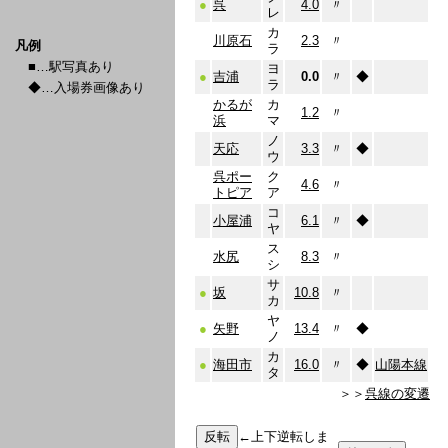
●
呉
4.0
〃
レ
カ
川原石
2.3
〃
凡例
ラ
■…駅写真あり
ヨ
●
吉浦
0.0
〃
◆
ラ
◆…入場券画像あり
かるが
カ
1.2
〃
浜
マ
ノ
天応
3.3
〃
◆
ウ
呉ポー
ク
4.6
〃
トピア
ア
コ
小屋浦
6.1
〃
◆
ヤ
ス
水尻
8.3
〃
シ
サ
●
坂
10.8
〃
カ
ヤ
●
矢野
13.4
〃
◆
ノ
カ
●
海田市
16.0
〃
◆
山陽本線
タ
＞＞
呉線の変遷
←上下逆転しま