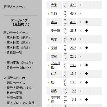
ノ
大乗
49.2
〃
管理人へメール
リ
ケ
●
竹原
45.7
〃
ラ
アーカイブ
ヨ
吉名
41.0
〃
◆
（更新終了）
ナ
キ
安芸津
36.3
〃
◆
駅のデータベース
ツ
カ
・
駅名検索（簡易）
風早
33.1
〃
サ
・
駅名検索（基本）
ウ
・駅名検索（詳細）
●
安浦
26.8
〃
◆
ラ
・
路線別一覧
ア
安登
22.3
〃
ト
・
駅の変遷（路線別）
安芸川
シ
●
18.2
〃
◆
尻
リ
・
路線データhtml化
ニ
仁方
13.4
〃
◆
タ
入場券あれこれ
ク
●
広
10.8
〃
◆
・
切符のサイズ
ヒ
・
硬券入場券の様式
シ
新広
9.5
〃
・
料金の変遷
ン
安芸阿
ア
・
券面の変遷
●
8.1
〃
◆
賀
ア
・
硬入プレミアの条件
ク