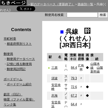
＞
駅のデータベース（更新終了）
＞
路線別一覧
＞呉線(く
れせん)
郵便局名検索
Contents
■
呉線
（くれせん）
市町村章
[JR西日本]
・
都道府県別リスト
郵便局
電
営業
都道
画
接
駅 名
・
郵便局データベース
略
キロ
府県
像
続
山陽本
・
記憶に残る郵便局
ミ
広島
●
三原
84.4
◆
線
山陽
・
郵便局訪問記
ハ
県
新幹線
ス
須波
79.3
〃
ボードゲーム
ナ
・
ボードゲーム紹介
安芸幸
サ
72.6
〃
◆
崎
サ
ノ
戯言（日記）
忠海
67.2
〃
◆
ミ
物置（ファイル置場）
安芸長
ナ
64.4
〃
リンク集
浜
ハ