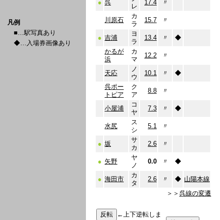
●
呉
17.4
〃
レ
カ
川原石
15.7
〃
凡例
ラ
■…駅写真あり
ヨ
●
吉浦
13.4
〃
◆
ラ
◆…入場券画像あり
かるが
カ
12.2
〃
浜
マ
ノ
天応
10.1
〃
◆
ウ
呉ポー
ク
8.8
〃
トピア
ア
コ
小屋浦
7.3
〃
◆
ヤ
ス
水尻
5.1
〃
シ
サ
●
坂
2.6
〃
カ
ヤ
●
矢野
0.0
〃
◆
ノ
カ
●
海田市
2.6
〃
◆
山陽本線
タ
＞＞
呉線の変遷
←上下逆転しま