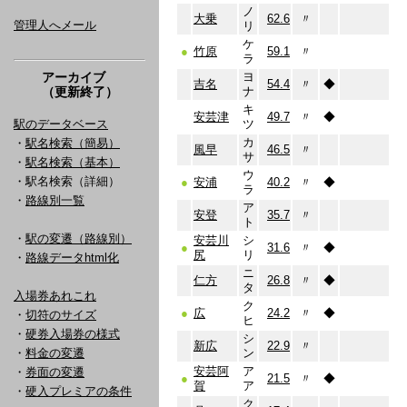
ノ
大乗
62.6
〃
管理人へメール
リ
ケ
●
竹原
59.1
〃
ラ
アーカイブ
ヨ
吉名
54.4
〃
◆
（更新終了）
ナ
キ
安芸津
49.7
〃
◆
駅のデータベース
ツ
カ
・
駅名検索（簡易）
風早
46.5
〃
サ
・
駅名検索（基本）
ウ
・駅名検索（詳細）
●
安浦
40.2
〃
◆
ラ
・
路線別一覧
ア
安登
35.7
〃
ト
・
駅の変遷（路線別）
安芸川
シ
●
31.6
〃
◆
尻
リ
・
路線データhtml化
ニ
仁方
26.8
〃
◆
タ
入場券あれこれ
ク
●
広
24.2
〃
◆
・
切符のサイズ
ヒ
・
硬券入場券の様式
シ
新広
22.9
〃
・
料金の変遷
ン
安芸阿
ア
・
券面の変遷
●
21.5
〃
◆
賀
ア
・
硬入プレミアの条件
ク