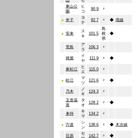
山
セ
東山公
ヒ
90.9
〃
園
コ
ヨ
●
米子
92.7
〃
◆
境線
ナ
島
ス
●
安来
101.5
根
◆
キ
県
ア
荒島
106.3
〃
ラ
イ
揖屋
111.9
〃
◆
ヤ
ヒ
東松江
115.0
〃
エ
マ
●
松江
121.6
〃
◆
ツ
ノ
乃木
124.3
〃
キ
玉造温
タ
128.2
〃
◆
泉
オ
キ
来待
134.2
〃
マ
シ
●
宍道
138.6
〃
◆
木次線
ン
セ
荘原
142.7
〃
◆