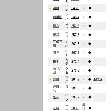
モ
ハ
●
浜田
243.0
〃
◆
マ
ニ
西浜田
248.4
〃
◆
ハ
ス
周布
252.5
〃
◆
フ
オ
折居
257.3
〃
◆
リ
三保三
ミ
262.3
〃
◆
隅
ホ
オ
岡見
267.3
〃
◆
ミ
カ
鎌手
272.4
〃
◆
テ
石見津
ツ
276.9
〃
◆
田
タ
マ
●
益田
284.2
〃
◆
山口線
ス
戸田小
コ
294.0
〃
◆
浜
ハ
イ
飯浦
297.7
〃
◆
ラ
山
エ
江崎
303.5
口
◆
サ