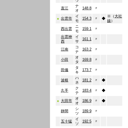
ウ
ナ
直江
148.8
〃
オ
イ
※（
大社
●
出雲市
154.3
〃
◆
モ
線
）
ニ
西出雲
159.1
〃
モ
出雲神
イ
161.1
〃
西
サ
コ
江南
163.2
〃
ナ
オ
小田
169.8
〃
タ
タ
田儀
173.7
〃
キ
ハ
波根
181.2
〃
◆
ネ
ク
久手
183.4
〃
◆
テ
オ
●
大田市
186.9
〃
◆
オ
シ
静間
189.9
〃
ツ
イ
五十猛
192.5
〃
ソ