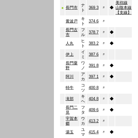
美祢線
ナ
●
長門市
369.3
〃
◆
山陰本線
ト
【支線】
キ
黄波戸
374.6
〃
ト
長門古
フ
378.7
〃
◆
市
ル
ヒ
人丸
383.2
〃
◆
ト
イ
伊上
387.6
〃
ミ
長門粟
ワ
391.8
〃
◆
野
ノ
ア
阿川
397.1
〃
◆
カ
コ
特牛
400.8
〃
ツ
キ
滝部
404.8
〃
◆
ヘ
長門二
フ
409.6
〃
◆
見
タ
宇賀本
ウ
413.2
〃
郷
カ
ユ
湯玉
415.4
〃
◆
マ