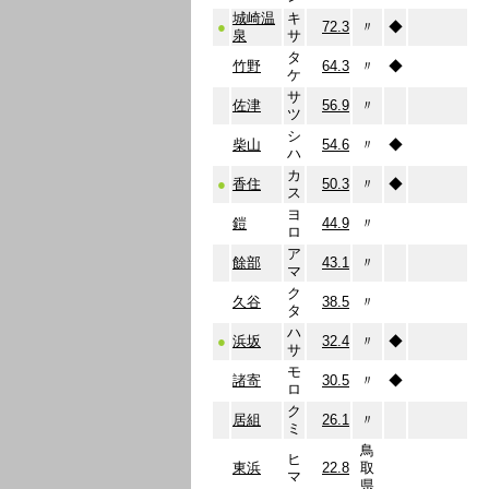
城崎温
キ
●
72.3
〃
◆
泉
サ
タ
竹野
64.3
〃
◆
ケ
サ
佐津
56.9
〃
ツ
シ
柴山
54.6
〃
◆
ハ
カ
●
香住
50.3
〃
◆
ス
ヨ
鎧
44.9
〃
ロ
ア
餘部
43.1
〃
マ
ク
久谷
38.5
〃
タ
ハ
●
浜坂
32.4
〃
◆
サ
モ
諸寄
30.5
〃
◆
ロ
ク
居組
26.1
〃
ミ
鳥
ヒ
東浜
22.8
取
マ
県