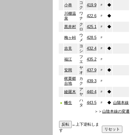
コ
小串
419.9
〃
◆
ク
川棚温
ワ
422.6
〃
◆
泉
ナ
ク
黒井村
425.1
〃
◆
ロ
ウ
梅ヶ峠
428.5
〃
メ
ヨ
吉見
432.4
〃
◆
シ
フ
福江
435.2
〃
エ
ヤ
安岡
437.9
〃
◆
オ
梶栗郷
カ
439.3
〃
台地
ク
ア
綾羅木
440.4
〃
◆
ヤ
ハ
●
幡生
443.5
〃
◆
山陽本線
タ
＞＞
山陰本線の変遷
←上下逆転しま
す