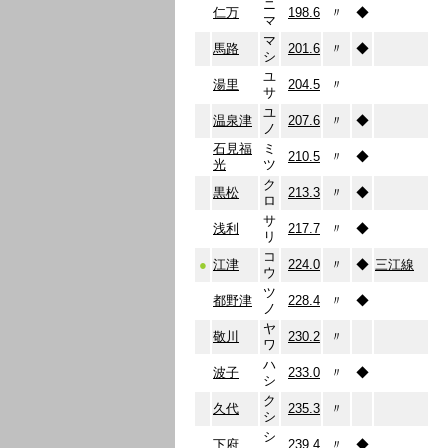
ニ
仁万
198.6
〃
◆
マ
マ
馬路
201.6
〃
◆
シ
ユ
湯里
204.5
〃
サ
ユ
温泉津
207.6
〃
◆
ノ
石見福
ミ
210.5
〃
◆
光
ツ
ク
黒松
213.3
〃
◆
ロ
サ
浅利
217.7
〃
◆
リ
コ
●
江津
224.0
〃
◆
三江線
ウ
ツ
都野津
228.4
〃
◆
ノ
ヤ
敬川
230.2
〃
ワ
ハ
波子
233.0
〃
◆
シ
ク
久代
235.3
〃
シ
シ
下府
239.4
〃
◆