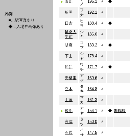
●
園部
196.1
〃
◆
ノ
フ
船岡
192.1
〃
凡例
ナ
■…駅写真あり
ヒ
日吉
188.4
〃
◆
ヨ
◆…入場券画像あり
鍼灸大
シ
186.0
〃
学前
キ
コ
胡麻
183.2
〃
◆
マ
シ
下山
178.4
〃
ヤ
ワ
和知
171.7
〃
◆
チ
ア
安栖里
169.6
〃
セ
タ
立木
164.8
〃
キ
マ
山家
161.3
〃
カ
ア
●
綾部
154.1
〃
◆
舞鶴線
ヤ
タ
高津
150.0
〃
ツ
イ
石原
147.5
〃
サ