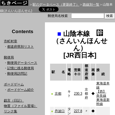
＞
駅のデータベース（更新終了）
＞
路線別一覧
＞山陰本
線(さんいんほんせん)
郵便局名検索
Contents
■
山陰本線
（さんいんほんせ
市町村章
ん）
・
都道府県別リスト
[JR西日本]
郵便局
・
郵便局データベース
都
・
記憶に残る郵便局
電
営業
道
画
接
駅 名
・
郵便局訪問記
略
キロ
府
像
続
県
東海道本
ボードゲーム
線
京
・
ボードゲーム紹介
キ
【西】
●
京都
230.3
都
◆
ト
奈良線
府
東海道新
戯言（日記）
幹線
物置（ファイル置場）
タ
●
丹波口
227.8
〃
◆
リンク集
ン