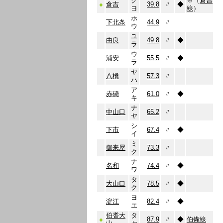
ク
※（
倉吉
●
倉吉
39.8
〃
◆
ヨ
線
）
ホ
下北条
44.9
〃
ウ
ユ
由良
49.8
〃
◆
ラ
ウ
浦安
55.5
〃
◆
ラ
ヤ
八橋
57.3
〃
ハ
ア
赤碕
61.0
〃
◆
キ
ナ
中山口
65.2
〃
ヤ
シ
下市
67.4
〃
◆
イ
ミ
御来屋
73.3
〃
ク
ナ
名和
74.4
〃
◆
ワ
タ
大山口
78.5
〃
◆
ク
ヨ
淀江
82.4
〃
◆
エ
伯耆大
タ
●
87.9
〃
◆
伯備線