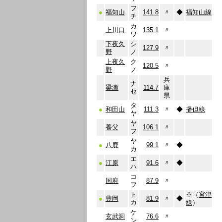
フ
●
福知山
141.8
〃
◆
福知山線
チ
カ
上川口
135.1
〃
ワ
下夜久
シ
127.9
〃
野
ノ
上夜久
ク
120.5
〃
野
ノ
兵
ナ
梁瀬
114.7
庫
セ
県
タ
●
和田山
111.3
〃
◆
播但線
ヤ
ヤ
養父
106.1
〃
フ
ヤ
●
八鹿
99.1
〃
◆
カ
エ
●
江原
91.6
〃
◆
ハ
コ
国府
87.9
〃
フ
ト
※（
宮津
●
豊岡
81.9
〃
◆
カ
線
）
ケ
玄武洞
76.6
〃
ン