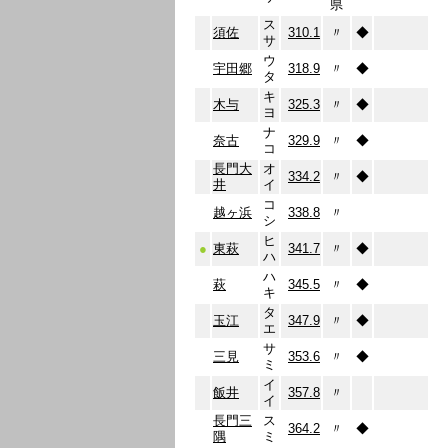
県
ス
須佐
310.1
〃
◆
サ
ウ
宇田郷
318.9
〃
◆
タ
キ
木与
325.3
〃
◆
ヨ
ナ
奈古
329.9
〃
◆
コ
長門大
オ
334.2
〃
◆
井
イ
コ
越ヶ浜
338.8
〃
シ
ヒ
●
東萩
341.7
〃
◆
ハ
ハ
萩
345.5
〃
◆
キ
タ
玉江
347.9
〃
◆
エ
サ
三見
353.6
〃
◆
ミ
イ
飯井
357.8
〃
イ
長門三
ス
364.2
〃
◆
隅
ミ