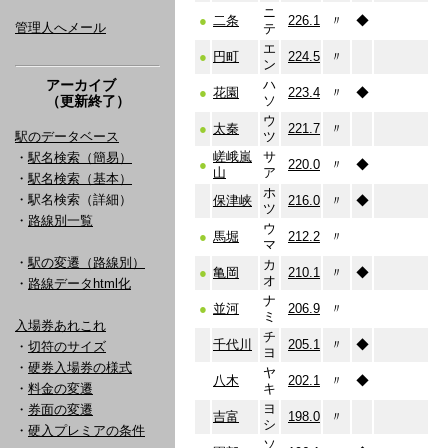
ニ
●
二条
226.1
〃
◆
管理人へメール
テ
エ
●
円町
224.5
〃
ン
アーカイブ
ハ
●
花園
223.4
〃
◆
（更新終了）
ソ
ウ
●
太秦
221.7
〃
駅のデータベース
ツ
嵯峨嵐
サ
・
駅名検索（簡易）
●
220.0
〃
◆
山
ア
・
駅名検索（基本）
ホ
・駅名検索（詳細）
保津峡
216.0
〃
◆
ツ
・
路線別一覧
ウ
●
馬堀
212.2
〃
マ
・
駅の変遷（路線別）
カ
●
亀岡
210.1
〃
◆
オ
・
路線データhtml化
ナ
●
並河
206.9
〃
ミ
入場券あれこれ
チ
千代川
205.1
〃
◆
・
切符のサイズ
ヨ
・
硬券入場券の様式
ヤ
八木
202.1
〃
◆
・
料金の変遷
キ
ヨ
・
券面の変遷
吉富
198.0
〃
シ
・
硬入プレミアの条件
ソ