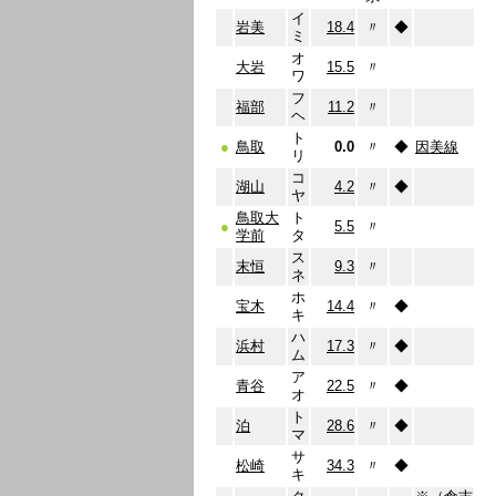
イ
岩美
18.4
〃
◆
ミ
オ
大岩
15.5
〃
ワ
フ
福部
11.2
〃
ヘ
ト
●
鳥取
0.0
〃
◆
因美線
リ
コ
湖山
4.2
〃
◆
ヤ
鳥取大
ト
●
5.5
〃
学前
タ
ス
末恒
9.3
〃
ネ
ホ
宝木
14.4
〃
◆
キ
ハ
浜村
17.3
〃
◆
ム
ア
青谷
22.5
〃
◆
オ
ト
泊
28.6
〃
◆
マ
サ
松崎
34.3
〃
◆
キ