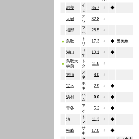
イ
岩美
35.7
〃
◆
ミ
オ
大岩
32.8
〃
ワ
フ
福部
28.5
〃
ヘ
ト
●
鳥取
17.3
〃
◆
因美線
リ
コ
湖山
13.1
〃
◆
ヤ
鳥取大
ト
●
11.8
〃
学前
タ
ス
末恒
8.0
〃
ネ
ホ
宝木
2.9
〃
◆
キ
ハ
浜村
0.0
〃
◆
ム
ア
青谷
5.2
〃
◆
オ
ト
泊
11.3
〃
◆
マ
サ
松崎
17.0
〃
◆
キ