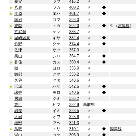
養父
ヤフ
416.2
〃
●
八鹿
ヤカ
409.2
〃
◆
●
江原
エハ
401.7
〃
◆
国府
コフ
398.0
〃
●
豊岡
トカ
392.0
〃
◆
※（
宮津線
）
玄武洞
ケン
386.7
〃
●
城崎温泉
キサ
382.4
〃
◆
竹野
タケ
374.4
〃
◆
佐津
サツ
367.0
〃
柴山
シハ
364.7
〃
◆
●
香住
カス
360.4
〃
◆
鎧
ヨロ
355.0
〃
餘部
アマ
353.2
〃
久谷
クタ
348.6
〃
●
浜坂
ハサ
342.5
〃
◆
諸寄
モロ
340.6
〃
◆
居組
クミ
336.2
〃
東浜
ヒマ
332.9
鳥取県
岩美
イミ
328.5
〃
◆
大岩
オワ
325.6
〃
福部
フヘ
321.3
〃
●
鳥取
トリ
310.1
〃
◆
因美線
湖山
コヤ
305.9
〃
◆