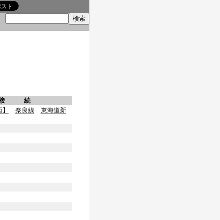
索
接 続
西】
奈良線
東海道新