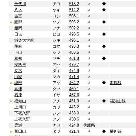
千代川
チヨ
515.2
〃
◆
八木
ヤキ
512.2
〃
◆
吉富
ヨシ
508.1
〃
●
園部
ソノ
506.2
〃
◆
船岡
フナ
502.2
〃
日吉
ヒヨ
498.5
〃
◆
鍼灸大学前
シキ
496.1
〃
胡麻
コマ
493.3
〃
◆
下山
シヤ
488.5
〃
和知
ワチ
481.8
〃
◆
安栖里
アセ
479.7
〃
立木
タキ
474.9
〃
山家
マカ
471.4
〃
●
綾部
アヤ
464.2
〃
◆
舞鶴線
高津
タツ
460.1
〃
石原
イサ
457.6
〃
●
福知山
フチ
451.9
〃
◆
福知山線
上川口
カワ
445.2
〃
下夜久野
シノ
438.0
〃
上夜久野
クノ
430.6
〃
梁瀬
ナセ
424.8
兵庫県
●
和田山
タヤ
421.4
〃
◆
播但線