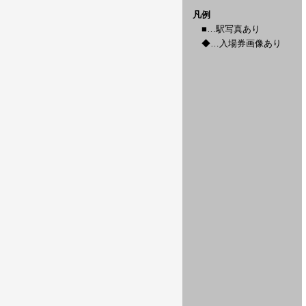
凡例
■…駅写真あり
◆…入場券画像あり