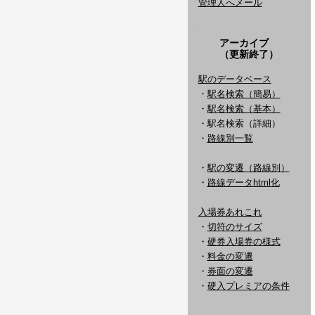
管理人へメール
アーカイブ
（更新終了）
駅のデータベース
・
駅名検索（簡易）
・
駅名検索（基本）
・駅名検索（詳細）
・
路線別一覧
・
駅の変遷（路線別）
・
路線データhtml化
入場券あれこれ
・
切符のサイズ
・
硬券入場券の様式
・
料金の変遷
・
券面の変遷
・
硬入プレミアの条件