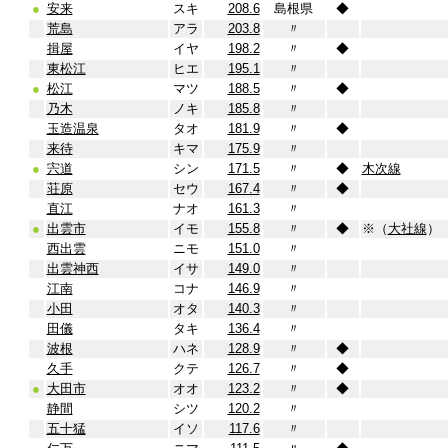
●
安来
スキ
208.6
島根県
◆
荒島
アラ
203.8
〃
揖屋
イヤ
198.2
〃
◆
東松江
ヒエ
195.1
〃
●
松江
マツ
188.5
〃
◆
乃木
ノキ
185.8
〃
玉造温泉
タオ
181.9
〃
◆
来待
キマ
175.9
〃
●
宍道
シン
171.5
〃
◆
木次線
荘原
セウ
167.4
〃
◆
直江
ナオ
161.3
〃
●
出雲市
イモ
155.8
〃
◆
※（
大社線
）
西出雲
ニモ
151.0
〃
出雲神西
イサ
149.0
〃
江南
コナ
146.9
〃
小田
オタ
140.3
〃
田儀
タキ
136.4
〃
波根
ハネ
128.9
〃
◆
久手
クテ
126.7
〃
◆
●
大田市
オオ
123.2
〃
◆
静間
シツ
120.2
〃
五十猛
イソ
117.6
〃