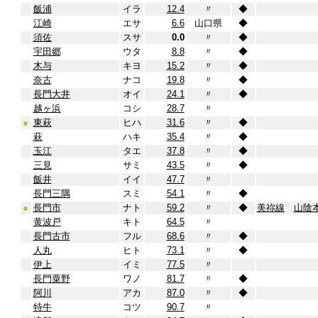
飯浦
イラ
12.4
〃
◆
江崎
エサ
6.6
山口県
◆
須佐
スサ
0.0
〃
◆
宇田郷
ウタ
8.8
〃
◆
木与
キヨ
15.2
〃
◆
奈古
ナコ
19.8
〃
◆
長門大井
オイ
24.1
〃
◆
越ヶ浜
コシ
28.7
〃
●
東萩
ヒハ
31.6
〃
◆
萩
ハキ
35.4
〃
◆
玉江
タエ
37.8
〃
◆
三見
サミ
43.5
〃
◆
飯井
イイ
47.7
〃
長門三隅
スミ
54.1
〃
◆
●
長門市
ナト
59.2
〃
◆
美祢線
山陰
黄波戸
キト
64.5
〃
長門古市
フル
68.6
〃
◆
人丸
ヒト
73.1
〃
◆
伊上
イミ
77.5
〃
長門粟野
ワノ
81.7
〃
◆
阿川
アカ
87.0
〃
◆
特牛
コツ
90.7
〃