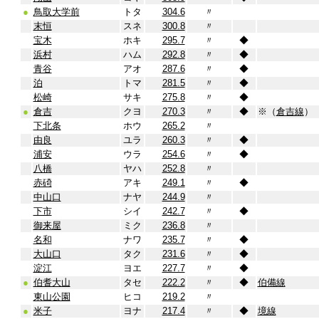
●
鳥取大学前
トタ
304.6
〃
末恒
スネ
300.8
〃
宝木
ホキ
295.7
〃
◆
浜村
ハム
292.8
〃
◆
青谷
アオ
287.6
〃
◆
泊
トマ
281.5
〃
◆
松崎
サキ
275.8
〃
◆
●
倉吉
クヨ
270.3
〃
◆
※（
倉吉線
）
下北条
ホウ
265.2
〃
由良
ユラ
260.3
〃
◆
浦安
ウラ
254.6
〃
◆
八橋
ヤハ
252.8
〃
赤碕
アキ
249.1
〃
◆
中山口
ナヤ
244.9
〃
下市
シイ
242.7
〃
◆
御来屋
ミク
236.8
〃
名和
ナワ
235.7
〃
◆
大山口
タク
231.6
〃
◆
淀江
ヨエ
227.7
〃
◆
●
伯耆大山
タセ
222.2
〃
◆
伯備線
東山公園
ヒコ
219.2
〃
●
米子
ヨナ
217.4
〃
◆
境線