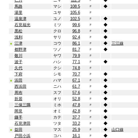
仁万
ニマ
111.5
〃
◆
馬路
マシ
108.5
〃
◆
湯里
ユサ
105.6
〃
温泉津
ユノ
102.5
〃
◆
石見福光
ミツ
99.6
〃
◆
黒松
クロ
96.8
〃
◆
浅利
サリ
92.4
〃
◆
●
江津
コウ
86.1
〃
◆
三江線
都野津
ツノ
81.7
〃
◆
敬川
ヤワ
79.9
〃
波子
ハシ
77.1
〃
◆
久代
クシ
74.8
〃
下府
シモ
70.7
〃
◆
●
浜田
ハマ
67.1
〃
◆
西浜田
ニハ
61.7
〃
◆
周布
スフ
57.6
〃
◆
折居
オリ
52.8
〃
◆
三保三隅
ミホ
47.8
〃
◆
岡見
オミ
42.8
〃
◆
鎌手
カテ
37.7
〃
◆
石見津田
ツタ
33.2
〃
◆
●
益田
マス
25.9
〃
◆
山口線
戸田小浜
コハ
16.1
〃
◆