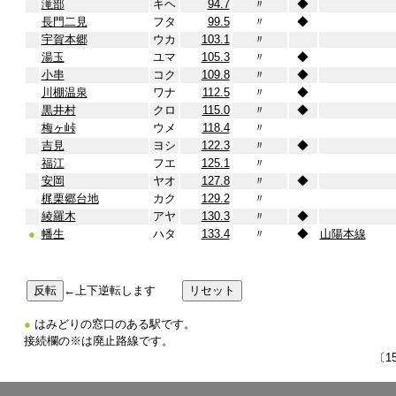
滝部
キヘ
94.7
〃
◆
長門二見
フタ
99.5
〃
◆
宇賀本郷
ウカ
103.1
〃
湯玉
ユマ
105.3
〃
◆
小串
コク
109.8
〃
◆
川棚温泉
ワナ
112.5
〃
◆
黒井村
クロ
115.0
〃
◆
梅ヶ峠
ウメ
118.4
〃
吉見
ヨシ
122.3
〃
◆
福江
フエ
125.1
〃
安岡
ヤオ
127.8
〃
◆
梶栗郷台地
カク
129.2
〃
綾羅木
アヤ
130.3
〃
◆
●
幡生
ハタ
133.4
〃
◆
山陽本線
←上下逆転します
●
はみどりの窓口のある駅です。
接続欄の※は廃止路線です。
〔1