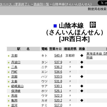
タベース（更新終了）
＞
路線別一覧
＞山陰本線(さんいんほんせん)
郵便局名検
■
山陰本線
（さんいんほんせん）
[JR西日本]
駅 名
電略
営業キロ
都道府県
画像
東海道本線【
●
京都
キト
540.4
京都府
◆
幹線
●
丹波口
タン
537.9
〃
◆
●
二条
ニテ
536.2
〃
◆
●
円町
エン
534.6
〃
●
花園
ハソ
533.5
〃
◆
●
太秦
ウツ
531.8
〃
●
嵯峨嵐山
サア
530.1
〃
◆
保津峡
ホツ
526.1
〃
◆
●
馬堀
ウマ
522.3
〃
●
亀岡
カオ
520.2
〃
◆
●
並河
ナミ
517.0
〃