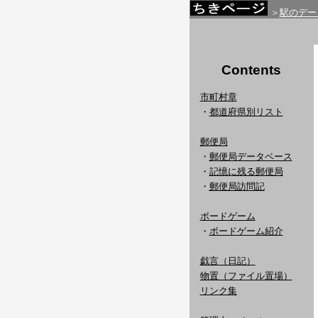
＞
駅のデー
Contents
市町村章
・
都道府県別リスト
郵便局
・
郵便局データベース
・
記憶に残る郵便局
・
郵便局訪問記
ボードゲーム
・
ボードゲーム紹介
戯言（日記）
物置（ファイル置場）
リンク集