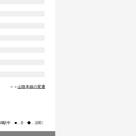
＞＞
山陰本線の変遷
59駅中 ■…0 ◆…100〕