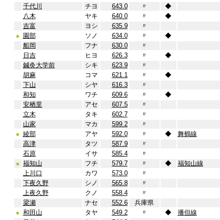
千代川
チヨ
643.0
〃
◆
八木
ヤキ
640.0
〃
◆
吉富
ヨシ
635.9
〃
●
園部
ソノ
634.0
〃
◆
船岡
フナ
630.0
〃
日吉
ヒヨ
626.3
〃
◆
鍼灸大学前
シキ
623.9
〃
胡麻
コマ
621.1
〃
◆
下山
シヤ
616.3
〃
和知
ワチ
609.6
〃
◆
安栖里
アセ
607.5
〃
立木
タキ
602.7
〃
山家
マカ
599.2
〃
●
綾部
アヤ
592.0
〃
◆
舞鶴線
高津
タツ
587.9
〃
石原
イサ
585.4
〃
●
福知山
フチ
579.7
〃
◆
福知山線
上川口
カワ
573.0
〃
下夜久野
シノ
565.8
〃
上夜久野
クノ
558.4
〃
梁瀬
ナセ
552.6
兵庫県
●
和田山
タヤ
549.2
〃
◆
播但線