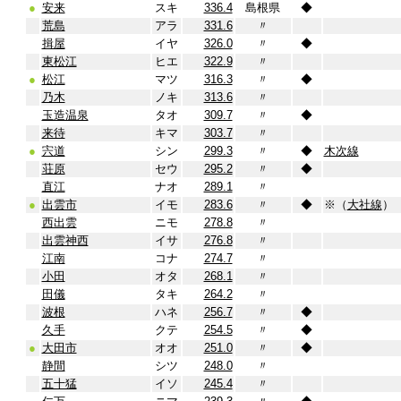
●
安来
スキ
336.4
島根県
◆
荒島
アラ
331.6
〃
揖屋
イヤ
326.0
〃
◆
東松江
ヒエ
322.9
〃
●
松江
マツ
316.3
〃
◆
乃木
ノキ
313.6
〃
玉造温泉
タオ
309.7
〃
◆
来待
キマ
303.7
〃
●
宍道
シン
299.3
〃
◆
木次線
荘原
セウ
295.2
〃
◆
直江
ナオ
289.1
〃
●
出雲市
イモ
283.6
〃
◆
※（
大社線
）
西出雲
ニモ
278.8
〃
出雲神西
イサ
276.8
〃
江南
コナ
274.7
〃
小田
オタ
268.1
〃
田儀
タキ
264.2
〃
波根
ハネ
256.7
〃
◆
久手
クテ
254.5
〃
◆
●
大田市
オオ
251.0
〃
◆
静間
シツ
248.0
〃
五十猛
イソ
245.4
〃