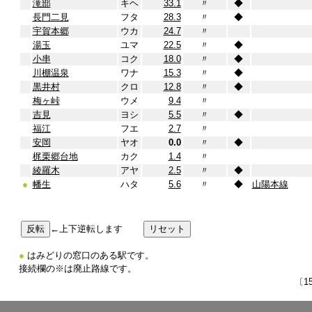
滝部
キヘ
33.1
〃
◆
長門二見
フタ
28.3
〃
◆
宇賀本郷
ウカ
24.7
〃
湯玉
ユマ
22.5
〃
◆
小串
コク
18.0
〃
◆
川棚温泉
ワナ
15.3
〃
◆
黒井村
クロ
12.8
〃
◆
梅ヶ峠
ウメ
9.4
〃
吉見
ヨシ
5.5
〃
◆
福江
フエ
2.7
〃
安岡
ヤオ
0.0
〃
◆
梶栗郷台地
カク
1.4
〃
綾羅木
アヤ
2.5
〃
◆
●
幡生
ハタ
5.6
〃
◆
山陽本線
←上下逆転します
●
はみどりの窓口のある駅です。
接続欄の※は廃止路線です。
〔1