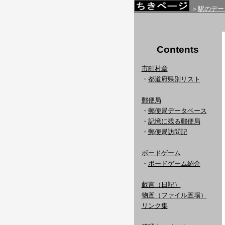
＞
駅のデー
Contents
市町村章
・
都道府県別リスト
郵便局
・
郵便局データベース
・
記憶に残る郵便局
・
郵便局訪問記
ボードゲーム
・
ボードゲーム紹介
戯言（日記）
物置（ファイル置場）
リンク集