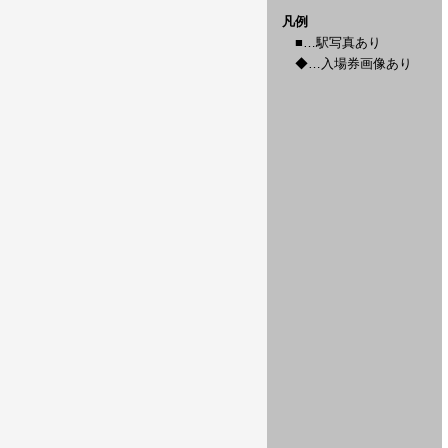
凡例
■…駅写真あり
◆…入場券画像あり