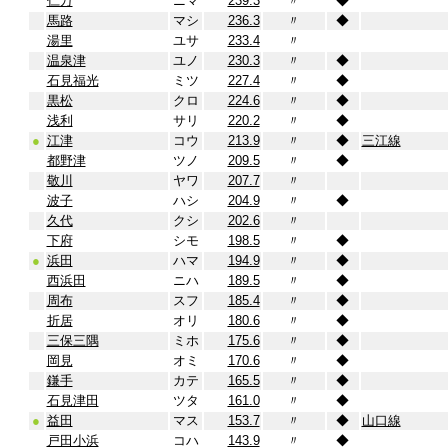
仁万
ニマ
239.3
〃
◆
馬路
マシ
236.3
〃
◆
湯里
ユサ
233.4
〃
温泉津
ユノ
230.3
〃
◆
石見福光
ミツ
227.4
〃
◆
黒松
クロ
224.6
〃
◆
浅利
サリ
220.2
〃
◆
●
江津
コウ
213.9
〃
◆
三江線
都野津
ツノ
209.5
〃
◆
敬川
ヤワ
207.7
〃
波子
ハシ
204.9
〃
◆
久代
クシ
202.6
〃
下府
シモ
198.5
〃
◆
●
浜田
ハマ
194.9
〃
◆
西浜田
ニハ
189.5
〃
◆
周布
スフ
185.4
〃
◆
折居
オリ
180.6
〃
◆
三保三隅
ミホ
175.6
〃
◆
岡見
オミ
170.6
〃
◆
鎌手
カテ
165.5
〃
◆
石見津田
ツタ
161.0
〃
◆
●
益田
マス
153.7
〃
◆
山口線
戸田小浜
コハ
143.9
〃
◆