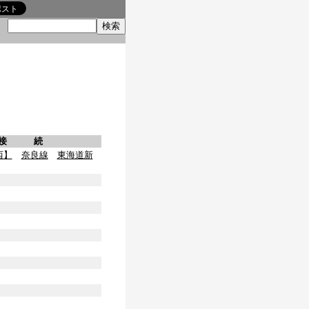
索
接 続
西】
奈良線
東海道新