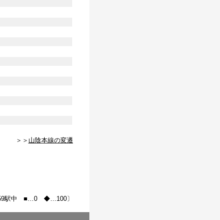
＞＞
山陰本線の変遷
59駅中 ■…0 ◆…100〕