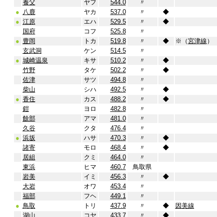
養父
ヤフ
544.0
〃
●
八鹿
ヤカ
537.0
〃
◆
●
江原
エハ
529.5
〃
◆
国府
コフ
525.8
〃
●
豊岡
トカ
519.8
〃
◆
※（
宮津線
）
玄武洞
ケン
514.5
〃
●
城崎温泉
キサ
510.2
〃
◆
竹野
タケ
502.2
〃
◆
佐津
サツ
494.8
〃
柴山
シハ
492.5
〃
◆
●
香住
カス
488.2
〃
◆
鎧
ヨロ
482.8
〃
餘部
アマ
481.0
〃
久谷
クタ
476.4
〃
●
浜坂
ハサ
470.3
〃
◆
諸寄
モロ
468.4
〃
◆
居組
クミ
464.0
〃
東浜
ヒマ
460.7
鳥取県
岩美
イミ
456.3
〃
◆
大岩
オワ
453.4
〃
福部
フヘ
449.1
〃
●
鳥取
トリ
437.9
〃
◆
因美線
湖山
コヤ
433.7
〃
◆