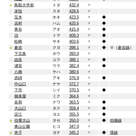
●
鳥取大学前
トタ
432.4
〃
末恒
スネ
428.6
〃
宝木
ホキ
423.5
〃
◆
浜村
ハム
420.6
〃
◆
青谷
アオ
415.4
〃
◆
泊
トマ
409.3
〃
◆
松崎
サキ
403.6
〃
◆
●
倉吉
クヨ
398.1
〃
◆
※（
倉吉線
）
下北条
ホウ
393.0
〃
由良
ユラ
388.1
〃
◆
浦安
ウラ
382.4
〃
◆
八橋
ヤハ
380.6
〃
赤碕
アキ
376.9
〃
◆
中山口
ナヤ
372.7
〃
下市
シイ
370.5
〃
◆
御来屋
ミク
364.6
〃
名和
ナワ
363.5
〃
◆
大山口
タク
359.4
〃
◆
淀江
ヨエ
355.5
〃
◆
●
伯耆大山
タセ
350.0
〃
◆
伯備線
東山公園
ヒコ
347.0
〃
●
米子
ヨナ
345.2
〃
◆
境線