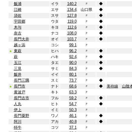
飯浦
イラ
140.2
〃
◆
江崎
エサ
134.4
山口県
◆
須佐
スサ
127.8
〃
◆
宇田郷
ウタ
119.0
〃
◆
木与
キヨ
112.6
〃
◆
奈古
ナコ
108.0
〃
◆
長門大井
オイ
103.7
〃
◆
越ヶ浜
コシ
99.1
〃
●
東萩
ヒハ
96.2
〃
◆
萩
ハキ
92.4
〃
◆
玉江
タエ
90.0
〃
◆
三見
サミ
84.3
〃
◆
飯井
イイ
80.1
〃
長門三隅
スミ
73.7
〃
◆
●
長門市
ナト
68.6
〃
◆
美祢線
山陰
黄波戸
キト
63.3
〃
長門古市
フル
59.2
〃
◆
人丸
ヒト
54.7
〃
◆
伊上
イミ
50.3
〃
長門粟野
ワノ
46.1
〃
◆
阿川
アカ
40.8
〃
◆
特牛
コツ
37.1
〃