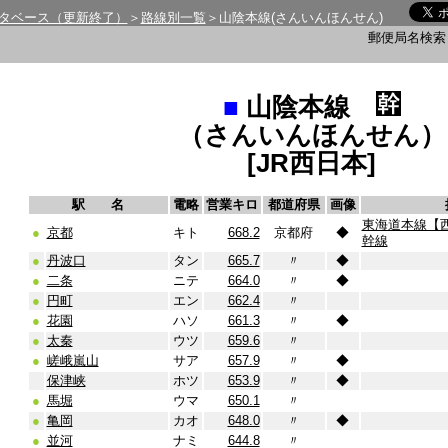
タベース（更新終了）
＞
路線別一覧
＞山陰本線(さんいんほんせん)
郵便局名検
■
山陰本線
（さんいんほんせん）
[JR西日本]
駅 名
電略
営業キロ
都道府県
画像
東海道本線【
●
京都
キト
668.2
京都府
◆
幹線
●
丹波口
タン
665.7
〃
◆
●
二条
ニテ
664.0
〃
◆
●
円町
エン
662.4
〃
●
花園
ハソ
661.3
〃
◆
●
太秦
ウツ
659.6
〃
●
嵯峨嵐山
サア
657.9
〃
◆
保津峡
ホツ
653.9
〃
◆
●
馬堀
ウマ
650.1
〃
●
亀岡
カオ
648.0
〃
◆
●
並河
ナミ
644.8
〃