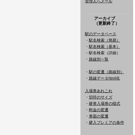
管理人へメール
アーカイブ
（更新終了）
駅のデータベース
・
駅名検索（簡易）
・
駅名検索（基本）
・駅名検索（詳細）
・
路線別一覧
・
駅の変遷（路線別）
・
路線データhtml化
入場券あれこれ
・
切符のサイズ
・
硬券入場券の様式
・
料金の変遷
・
券面の変遷
・
硬入プレミアの条件