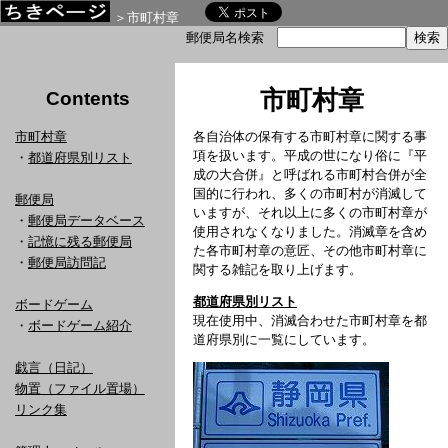
＞市町村章
郵便局名検索
市町村章
Contents
市町村章
各自治体の保有する市町村章に関する事
項を扱います。平成の世になり俗に『平
・
都道府県別リスト
成の大合併』と呼ばれる市町村合併が全
国的に行われ、多くの市町村が消滅して
郵便局
いますが、それ以上に多くの市町村章が
・
郵便局データベース
使用されなくなりました。消滅章を含め
・
記憶に残る郵便局
た各市町村章の意匠、その他市町村章に
・
郵便局訪問記
関する雑記を取り上げます。
都道府県別リスト
ボードゲーム
現在使用中、消滅合わせた市町村章を都
・
ボードゲーム紹介
道府県別に一覧にしています。
戯言（日記）
物置（ファイル置場）
リンク集