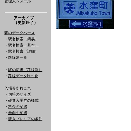
管理人へメール
アーカイブ
（更新終了）
駅のデータベース
・
駅名検索（簡易）
・
駅名検索（基本）
・駅名検索（詳細）
・
路線別一覧
・
駅の変遷（路線別）
・
路線データhtml化
入場券あれこれ
・
切符のサイズ
・
硬券入場券の様式
・
料金の変遷
・
券面の変遷
・
硬入プレミアの条件