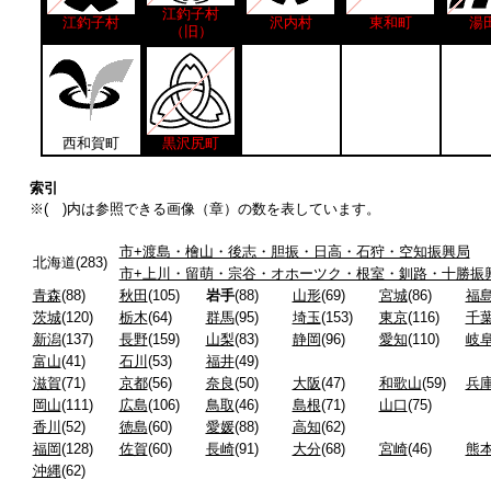
江釣子村
江釣子村
沢内村
東和町
湯
（旧）
西和賀町
黒沢尻町
索引
※( )内は参照できる画像（章）の数を表しています。
市+渡島・檜山・後志・胆振・日高・石狩・空知振興局
北海道(283)
市+上川・留萌・宗谷・オホーツク・根室・釧路・十勝振
青森
(88)
秋田
(105)
岩手
(88)
山形
(69)
宮城
(86)
福
茨城
(120)
栃木
(64)
群馬
(95)
埼玉
(153)
東京
(116)
千
新潟
(137)
長野
(159)
山梨
(83)
静岡
(96)
愛知
(110)
岐
富山
(41)
石川
(53)
福井
(49)
滋賀
(71)
京都
(56)
奈良
(50)
大阪
(47)
和歌山
(59)
兵
岡山
(111)
広島
(106)
鳥取
(46)
島根
(71)
山口
(75)
香川
(52)
徳島
(60)
愛媛
(88)
高知
(62)
福岡
(128)
佐賀
(60)
長崎
(91)
大分
(68)
宮崎
(46)
熊
沖縄
(62)