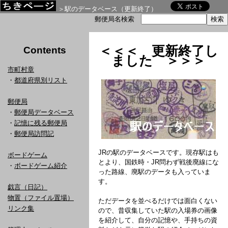
＞駅のデータベース（更新終了）
郵便局名検索
＜＜＜ 更新終了し
Contents
ました ＞＞＞
市町村章
・
都道府県別リスト
郵便局
・
郵便局データベース
・
記憶に残る郵便局
・
郵便局訪問記
JRの駅のデータベースです。現存駅はも
ボードゲーム
とより、国鉄時・JR問わず戦後廃線にな
・
ボードゲーム紹介
った路線、廃駅のデータも入っていま
す。
戯言（日記）
物置（ファイル置場）
ただデータを並べるだけでは面白くない
リンク集
ので、昔収集していた駅の入場券の画像
を紹介して、自分の記憶や、手持ちの資