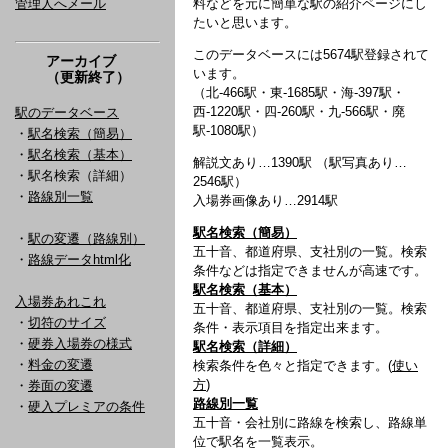
管理人へメール
料などを元に簡単な駅の紹介ページにし
たいと思います。
このデータベースには5674駅登録されて
アーカイブ
います。
（更新終了）
（北-466駅・東-1685駅・海-397駅・
西-1220駅・四-260駅・九-566駅・廃
駅のデータベース
駅-1080駅）
・
駅名検索（簡易）
・
駅名検索（基本）
解説文あり…1390駅 （駅写真あり…
・駅名検索（詳細）
2546駅）
・
路線別一覧
入場券画像あり…2914駅
駅名検索（簡易）
・
駅の変遷（路線別）
五十音、都道府県、支社別の一覧。検索
・
路線データhtml化
条件などは指定できませんが高速です。
駅名検索（基本）
入場券あれこれ
五十音、都道府県、支社別の一覧。検索
・
切符のサイズ
条件・表示項目を指定出来ます。
・
硬券入場券の様式
駅名検索（詳細）
・
料金の変遷
検索条件を色々と指定できます。(
使い
方
)
・
券面の変遷
路線別一覧
・
硬入プレミアの条件
五十音・会社別に路線を検索し、路線単
位で駅名を一覧表示。