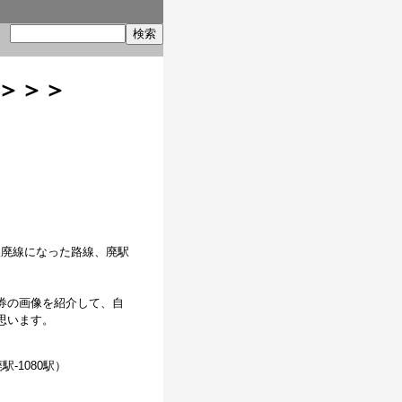
索
＞＞＞
後廃線になった路線、廃駅
券の画像を紹介して、自
思います。
廃駅-1080駅）