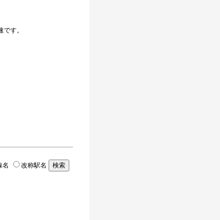
速です。
。
線名
改称駅名