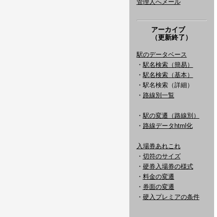
管理人へメール
アーカイブ
（更新終了）
駅のデータベース
・
駅名検索（簡易）
・
駅名検索（基本）
・駅名検索（詳細）
・
路線別一覧
・
駅の変遷（路線別）
・
路線データhtml化
入場券あれこれ
・
切符のサイズ
・
硬券入場券の様式
・
料金の変遷
・
券面の変遷
・
硬入プレミアの条件