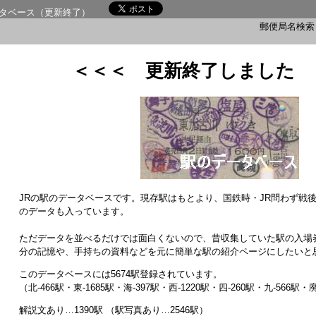
タベース（更新終了）
郵便局名検
＜＜＜ 更新終了しました 
JRの駅のデータベースです。現存駅はもとより、国鉄時・JR問わず戦
のデータも入っています。
ただデータを並べるだけでは面白くないので、昔収集していた駅の入場
分の記憶や、手持ちの資料などを元に簡単な駅の紹介ページにしたいと
このデータベースには5674駅登録されています。
（北-466駅・東-1685駅・海-397駅・西-1220駅・四-260駅・九-566駅・
解説文あり…1390駅 （駅写真あり…2546駅）