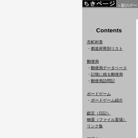
＞駅のデー
Contents
市町村章
・
都道府県別リスト
郵便局
・
郵便局データベース
・
記憶に残る郵便局
・
郵便局訪問記
ボードゲーム
・
ボードゲーム紹介
戯言（日記）
物置（ファイル置場）
リンク集