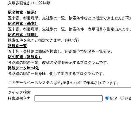
入場券画像あり…2914駅
駅名検索（簡易）
五十音、都道府県、支社別の一覧。検索条件などは指定できませんが高
駅名検索（基本）
五十音、都道府県、支社別の一覧。検索条件・表示項目を指定出来ます
駅名検索（詳細）
検索条件を色々と指定できます。(
使い方
)
路線別一覧
五十音・会社別に路線を検索し、路線単位で駅名を一覧表示。
駅の変遷（路線別）
各路線の駅の開業、改称の変遷を表示するプログラムです。
路線データhtml化
各路線の駅名一覧をhtml化して出力するプログラムです。
このデータベースシステムはMySQL+phpにて作成されています。
クイック検索
検索語句入力
駅名
路