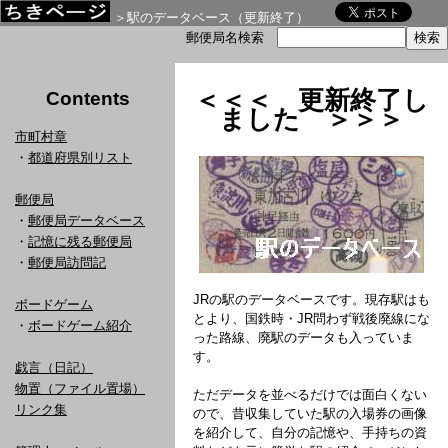
＞駅のデータベース（更新終了）
郵便局名検索
＜＜＜ 更新終了し
Contents
ました ＞＞＞
市町村章
・
都道府県別リスト
郵便局
・
郵便局データベース
・
記憶に残る郵便局
・
郵便局訪問記
JRの駅のデータベースです。現存駅はも
ボードゲーム
とより、国鉄時・JR問わず戦後廃線にな
・
ボードゲーム紹介
った路線、廃駅のデータも入っていま
す。
戯言（日記）
物置（ファイル置場）
ただデータを並べるだけでは面白くない
リンク集
ので、昔収集していた駅の入場券の画像
を紹介して、自分の記憶や、手持ちの資