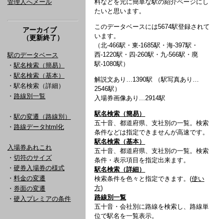
管理人へメール
料などを元に簡単な駅の紹介ページにし
たいと思います。
このデータベースには5674駅登録されて
アーカイブ
います。
（更新終了）
（北-466駅・東-1685駅・海-397駅・
西-1220駅・四-260駅・九-566駅・廃
駅のデータベース
駅-1080駅）
・
駅名検索（簡易）
・
駅名検索（基本）
解説文あり…1390駅 （駅写真あり…
・駅名検索（詳細）
2546駅）
・
路線別一覧
入場券画像あり…2914駅
駅名検索（簡易）
・
駅の変遷（路線別）
五十音、都道府県、支社別の一覧。検索
・
路線データhtml化
条件などは指定できませんが高速です。
駅名検索（基本）
入場券あれこれ
五十音、都道府県、支社別の一覧。検索
・
切符のサイズ
条件・表示項目を指定出来ます。
・
硬券入場券の様式
駅名検索（詳細）
・
料金の変遷
検索条件を色々と指定できます。(
使い
方
)
・
券面の変遷
路線別一覧
・
硬入プレミアの条件
五十音・会社別に路線を検索し、路線単
位で駅名を一覧表示。