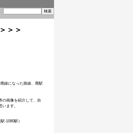
索
＞＞＞
後廃線になった路線、廃駅
券の画像を紹介して、自
思います。
廃駅-1080駅）