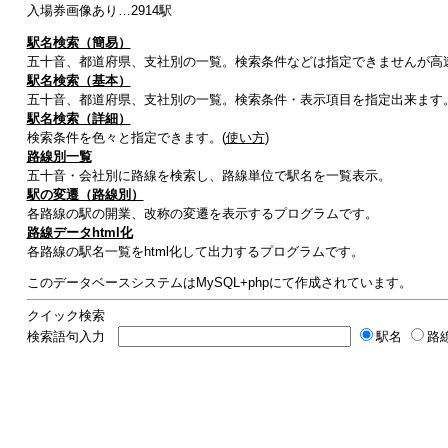
入場券画像あり…2914駅
駅名検索（簡易）
五十音、都道府県、支社別の一覧。検索条件などは指定できませんが高
駅名検索（基本）
五十音、都道府県、支社別の一覧。検索条件・表示項目を指定出来ます
駅名検索（詳細）
検索条件を色々と指定できます。(
使い方
)
路線別一覧
五十音・会社別に路線を検索し、路線単位で駅名を一覧表示。
駅の変遷（路線別）
各路線の駅の開業、改称の変遷を表示するプログラムです。
路線データhtml化
各路線の駅名一覧をhtml化して出力するプログラムです。
このデータベースシステムはMySQL+phpにて作成されています。
クイック検索
検索語句入力
駅名
路