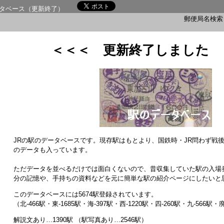
タベース（更新終了）
郵便局名検
＜＜＜ 更新終了しました 
JRの駅のデータベースです。現存駅はもとより、国鉄時・JR問わず戦
のデータも入っています。
ただデータを並べるだけでは面白くないので、昔収集していた駅の入場
分の記憶や、手持ちの資料などを元に簡単な駅の紹介ページにしたいと
このデータベースには5674駅登録されています。
（北-466駅・東-1685駅・海-397駅・西-1220駅・四-260駅・九-566駅・
解説文あり…1390駅 （駅写真あり…2546駅）