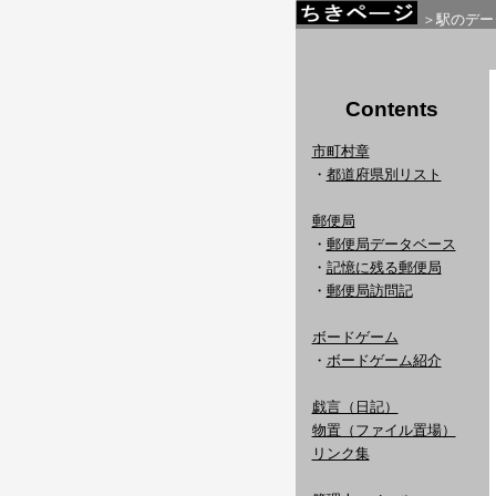
＞駅のデー
Contents
市町村章
・
都道府県別リスト
郵便局
・
郵便局データベース
・
記憶に残る郵便局
・
郵便局訪問記
ボードゲーム
・
ボードゲーム紹介
戯言（日記）
物置（ファイル置場）
リンク集