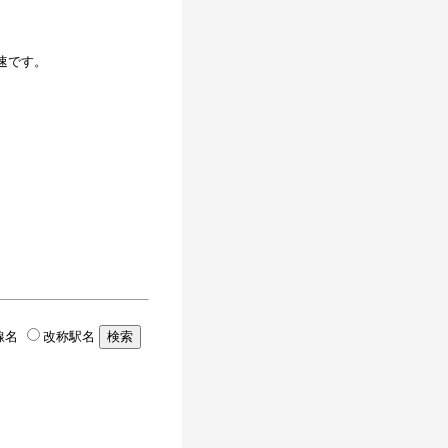
速です。
。
線名
改称駅名