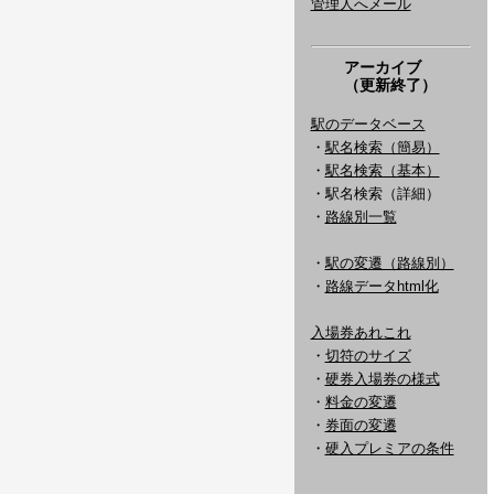
管理人へメール
アーカイブ
（更新終了）
駅のデータベース
・
駅名検索（簡易）
・
駅名検索（基本）
・駅名検索（詳細）
・
路線別一覧
・
駅の変遷（路線別）
・
路線データhtml化
入場券あれこれ
・
切符のサイズ
・
硬券入場券の様式
・
料金の変遷
・
券面の変遷
・
硬入プレミアの条件