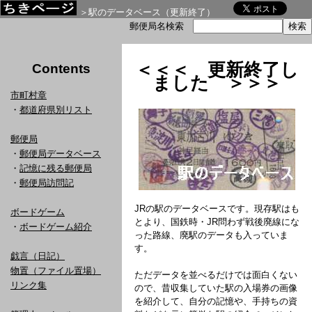
＞駅のデータベース（更新終了）
郵便局名検索
＜＜＜ 更新終了し
Contents
ました ＞＞＞
市町村章
・
都道府県別リスト
郵便局
・
郵便局データベース
・
記憶に残る郵便局
・
郵便局訪問記
JRの駅のデータベースです。現存駅はも
ボードゲーム
とより、国鉄時・JR問わず戦後廃線にな
・
ボードゲーム紹介
った路線、廃駅のデータも入っていま
す。
戯言（日記）
物置（ファイル置場）
ただデータを並べるだけでは面白くない
リンク集
ので、昔収集していた駅の入場券の画像
を紹介して、自分の記憶や、手持ちの資