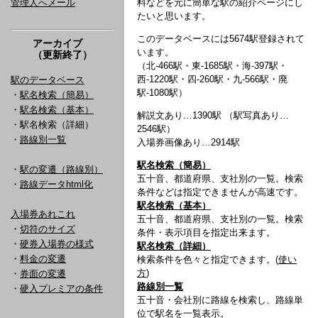
管理人へメール
料などを元に簡単な駅の紹介ページにし
たいと思います。
このデータベースには5674駅登録されて
アーカイブ
います。
（更新終了）
（北-466駅・東-1685駅・海-397駅・
西-1220駅・四-260駅・九-566駅・廃
駅のデータベース
駅-1080駅）
・
駅名検索（簡易）
・
駅名検索（基本）
解説文あり…1390駅 （駅写真あり…
・駅名検索（詳細）
2546駅）
・
路線別一覧
入場券画像あり…2914駅
駅名検索（簡易）
・
駅の変遷（路線別）
五十音、都道府県、支社別の一覧。検索
・
路線データhtml化
条件などは指定できませんが高速です。
駅名検索（基本）
入場券あれこれ
五十音、都道府県、支社別の一覧。検索
・
切符のサイズ
条件・表示項目を指定出来ます。
・
硬券入場券の様式
駅名検索（詳細）
・
料金の変遷
検索条件を色々と指定できます。(
使い
方
)
・
券面の変遷
路線別一覧
・
硬入プレミアの条件
五十音・会社別に路線を検索し、路線単
位で駅名を一覧表示。